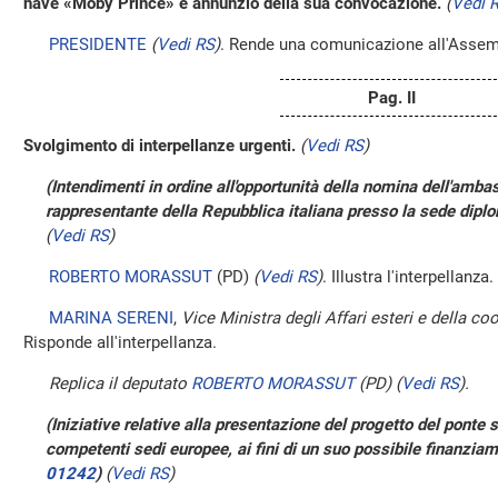
nave «Moby Prince» e annunzio della sua convocazione.
(
Vedi 
PRESIDENTE
(
Vedi RS
)
. Rende una comunicazione all'Assem
Pag. II
Svolgimento di interpellanze urgenti.
(
Vedi RS
)
(Intendimenti in ordine all'opportunità della nomina dell'am
rappresentante della Repubblica italiana presso la sede dipl
(
Vedi RS
)
ROBERTO MORASSUT
(PD)
(
Vedi RS
)
. Illustra l'interpellanza.
MARINA SERENI
,
Vice Ministra degli Affari esteri e della c
Risponde all'interpellanza.
Replica il deputato
ROBERTO MORASSUT
(PD)
(
Vedi RS
)
.
(Iniziative relative alla presentazione del progetto del ponte 
competenti sedi europee, ai fini di un suo possibile finanzia
01242
)
(
Vedi RS
)