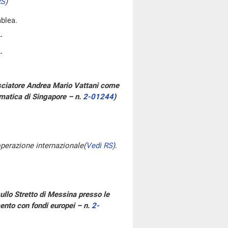
RS
)
blea.
basciatore Andrea Mario Vattani come
omatica di Singapore – n.
2-01244
)
ooperazione internazionale
(
Vedi RS
)
.
sullo Stretto di Messina presso le
mento con fondi europei – n.
2-