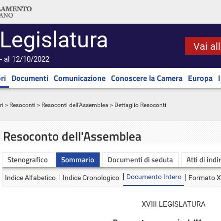
 Legislatura
Vai al
- al 12/10/2022
ri
Documenti
Comunicazione
Conoscere la Camera
Europa
ri
>
Resoconti
>
Resoconti dell'Assemblea
> Dettaglio Resoconti
Resoconto dell'Assemblea
Stenografico
Sommario
Documenti di seduta
Atti di indi
Documento Intero
Indice Alfabetico
Indice Cronologico
Formato 
XVIII LEGISLATURA