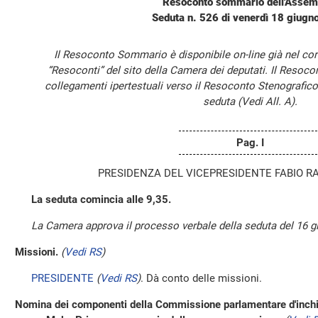
Resoconto sommario dell'Assem
Seduta n. 526 di venerdì 18 giugn
Il Resoconto Sommario è disponibile on-line già nel cor
“Resoconti” del sito della Camera dei deputati. Il Resoc
collegamenti ipertestuali verso il Resoconto Stenografico
seduta (Vedi All. A).
Pag. I
PRESIDENZA DEL VICEPRESIDENTE FABIO R
La seduta comincia alle 9,35.
La Camera approva il processo verbale della seduta del 16 g
Missioni.
(
Vedi RS
)
PRESIDENTE
(
Vedi RS
)
. Dà conto delle missioni.
Nomina dei componenti della Commissione parlamentare d'inchie