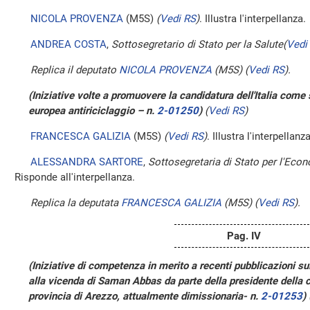
NICOLA PROVENZA
(M5S)
(
Vedi RS
)
. Illustra l'interpellanza.
ANDREA COSTA
,
Sottosegretario di Stato per la Salute
(
Vedi
Replica il deputato
NICOLA PROVENZA
(M5S)
(
Vedi RS
)
.
(Iniziative volte a promuovere la candidatura dell'Italia come
europea antiriciclaggio – n.
2-01250
)
(
Vedi RS
)
FRANCESCA GALIZIA
(M5S)
(
Vedi RS
)
. Illustra l'interpellanza
ALESSANDRA SARTORE
,
Sottosegretaria di Stato per l'Econ
Risponde all'interpellanza.
Replica la deputata
FRANCESCA GALIZIA
(M5S)
(
Vedi RS
)
.
Pag. IV
(Iniziative di competenza in merito a recenti pubblicazioni su
alla vicenda di Saman Abbas da parte della presidente della 
provincia di Arezzo, attualmente dimissionaria- n.
2-01253
)