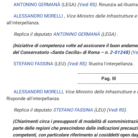
ANTONINO GERMANÀ
(LEGA)
(
Vedi RS
)
. Rinunzia ad illustra
ALESSANDRO MORELLI
,
Vice Ministro delle Infrastrutture e 
all'interpellanza.
Replica il deputato
ANTONINO GERMANÀ
(LEGA) .
(Iniziative di competenza volte ad assicurare il buon andamen
del Conservatorio «Santa Cecilia» di Roma – n.
2-01248
)
(
Ve
STEFANO FASSINA
(LEU)
(
Vedi RS
)
. Illustra l'interpellanza.
Pag. III
ALESSANDRO MORELLI
,
Vice Ministro delle Infrastrutture e 
Risponde all'interpellanza.
Replica il deputato
STEFANO FASSINA
(LEU)
(
Vedi RS
)
.
(Chiarimenti circa i presupposti di modalità di somministraz
parte delle regioni che prescindono dalle indicazioni precauzio
competenti, con particolare riferimento ai cosiddetti
open da