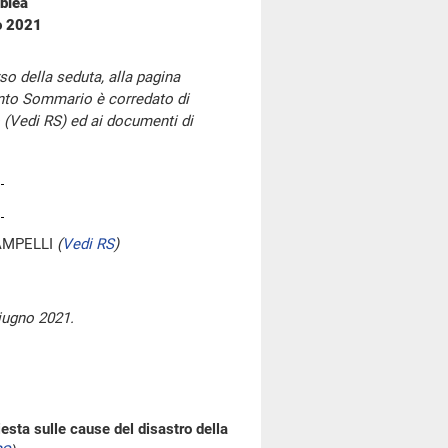
blea
o 2021
so della seduta, alla pagina
onto Sommario è corredato di
 (Vedi RS) ed ai documenti di
AMPELLI
(
Vedi RS
)
iugno 2021.
sta sulle cause del disastro della