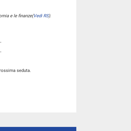
omia e le finanze
(
Vedi RS
)
.
prossima seduta.