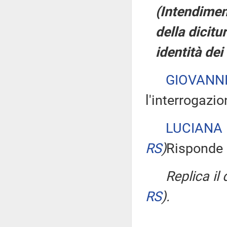
(Intendimen
della dicitu
identità dei
GIOVANNI
l'interrogazio
LUCIANA
RS
)
Risponde a
Replica il
RS
)
.