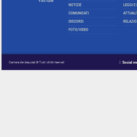
YouTube
NOTIZIE
LEGGI E
COMUNICATI
ATTUALI
DISCORSI
RELAZIO
FOTO/VIDEO
Social m
Camera dei deputati © Tutti i diritti riservati