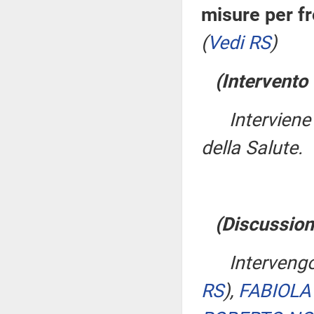
misure per f
(
Vedi RS
)
(Intervento 
Intervien
della Salute.
(Discussion
Interveng
RS
)
,
FABIOLA