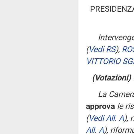
PRESIDENZ
Intervengo
(
Vedi RS
)
,
RO
VITTORIO SG
(Votazioni)
La Camera
approva
le ri
(
Vedi All. A
)
, 
All. A
)
, riform