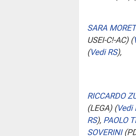
SARA MORE
USEI-C!-AC)
(
(
Vedi RS
)
,
RICCARDO Z
(LEGA)
(
Vedi
RS
)
,
PAOLO T
SOVERINI
(P