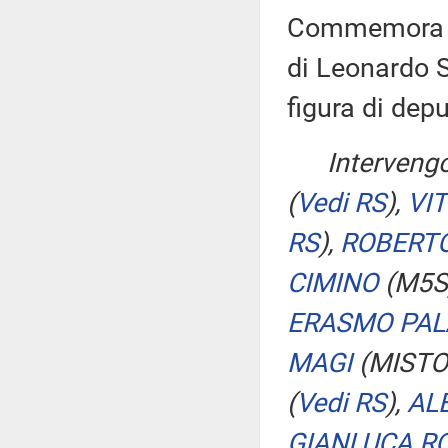
Commemora la
di Leonardo Sc
figura di dep
Interveng
(
Vedi RS
)
,
VI
RS
)
,
ROBERTO
CIMINO
(M5S
ERASMO PA
MAGI
(MISTO-
(
Vedi RS
)
,
AL
GIANLUCA R