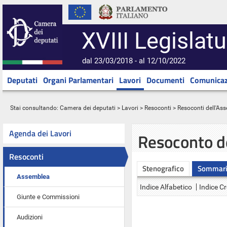
XVIII Legislatu
dal 23/03/2018 - al 12/10/2022
Deputati
Organi Parlamentari
Lavori
Documenti
Comunicaz
Stai consultando:
Camera dei deputati
>
Lavori
>
Resoconti
>
Resoconti dell'As
Agenda dei Lavori
Resoconto d
Resoconti
Stenografico
Sommar
Assemblea
Indice Alfabetico
Indice C
Giunte e Commissioni
Audizioni