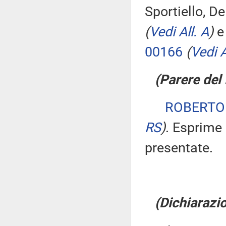
Sportiello, D
(
Vedi All. A
)
e 
00166
(
Vedi A
(Parere del 
ROBERTO
RS
)
. Esprime 
presentate.
(Dichiarazio