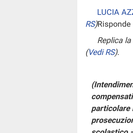
LUCIA AZ
RS
)
Risponde a
Replica l
(
Vedi RS
)
.
(Intendimen
compensativ
particolare 
prosecuzion
scolastico 