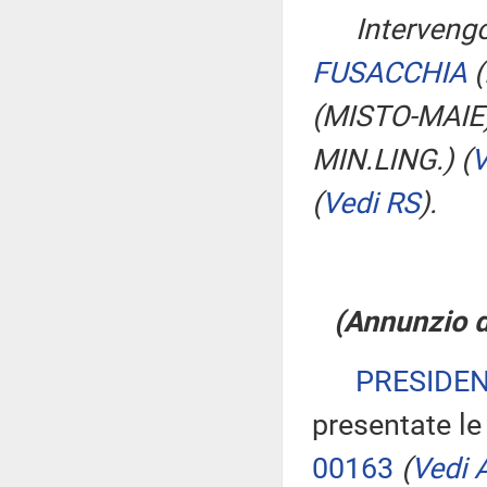
Intervengo
FUSACCHIA
(
(MISTO-MAIE
MIN.LING.)
(
V
(
Vedi RS
)
.
(Annunzio di
PRESIDE
presentate le
00163
(
Vedi A