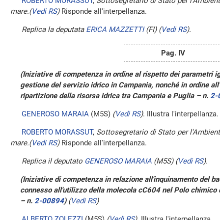
ROBERTO MORASSUT
,
Sottosegretario di Stato per l'Ambiente 
mare.
(
Vedi RS
)
Risponde all'interpellanza.
Replica la deputata
ERICA MAZZETTI
(FI)
(
Vedi RS
)
.
Pag. IV
(Iniziative di competenza in ordine al rispetto dei parametri i
gestione del servizio idrico in Campania, nonché in ordine all'
ripartizione della risorsa idrica tra Campania e Puglia – n.
2-
GENEROSO MARAIA
(M5S)
(
Vedi RS
)
. Illustra l'interpellanza.
ROBERTO MORASSUT
,
Sottosegretario di Stato per l'Ambiente 
mare.
(
Vedi RS
)
Risponde all'interpellanza.
Replica il deputato
GENEROSO MARAIA
(M5S)
(
Vedi RS
)
.
(Iniziative di competenza in relazione all'inquinamento del ba
connesso all'utilizzo della molecola cC604 nel Polo chimico
– n.
2-00894
)
(
Vedi RS
)
ALBERTO ZOLEZZI
(M5S)
(
Vedi RS
)
. Illustra l'interpellanza.