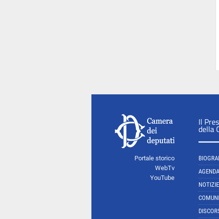
Il Pre
della
Portale storico
BIOGRA
WebTv
AGEND
YouTube
NOTIZIE
COMUNI
DISCOR