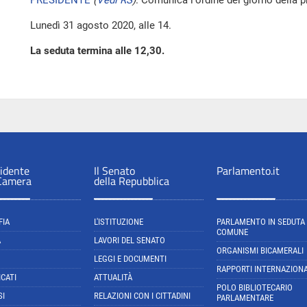
PRESIDENTE
(
Vedi RS
)
. Comunica l'ordine del giorno della 
Lunedì 31 agosto 2020, alle 14.
La seduta termina alle 12,30.
sidente
Il Senato
Parlamento.it
 Camera
della Repubblica
FIA
L'ISTITUZIONE
PARLAMENTO IN SEDUTA
COMUNE
A
LAVORI DEL SENATO
ORGANISMI BICAMERALI
LEGGI E DOCUMENTI
RAPPORTI INTERNAZIONA
CATI
ATTUALITÀ
POLO BIBLIOTECARIO
SI
RELAZIONI CON I CITTADINI
PARLAMENTARE