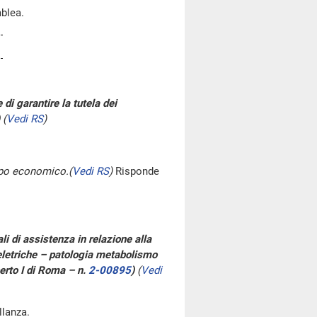
blea.
e di garantire la tutela dei
(
Vedi RS
)
uppo economico.
(
Vedi RS
)
Risponde
li di assistenza in relazione alla
heletriche – patologia metabolismo
berto I di Roma – n.
2-00895
)
(
Vedi
ellanza.