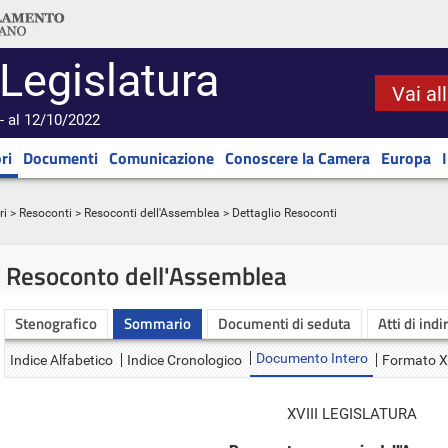
 Legislatura
Vai al
- al 12/10/2022
ri
Documenti
Comunicazione
Conoscere la Camera
Europa
ri
>
Resoconti
>
Resoconti dell'Assemblea
> Dettaglio Resoconti
Resoconto dell'Assemblea
Stenografico
Sommario
Documenti di seduta
Atti di indi
Documento Intero
Indice Alfabetico
Indice Cronologico
Formato 
XVIII LEGISLATURA