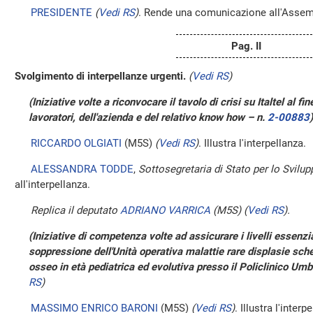
PRESIDENTE
(
Vedi RS
)
. Rende una comunicazione all'Assem
Pag. II
Svolgimento di interpellanze urgenti.
(
Vedi RS
)
(Iniziative volte a riconvocare il tavolo di crisi su Italtel al fin
lavoratori, dell'azienda e del relativo know how – n.
2-00883
)
RICCARDO OLGIATI
(M5S)
(
Vedi RS
)
. Illustra l'interpellanza.
ALESSANDRA TODDE
,
Sottosegretaria di Stato per lo Svil
all'interpellanza.
Replica il deputato
ADRIANO VARRICA
(M5S)
(
Vedi RS
)
.
(Iniziative di competenza volte ad assicurare i livelli essenzia
soppressione dell'Unità operativa malattie rare displasie sc
osseo in età pediatrica ed evolutiva presso il Policlinico Um
RS
)
MASSIMO ENRICO BARONI
(M5S)
(
Vedi RS
)
. Illustra l'interp