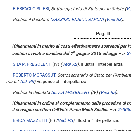
PIERPAOLO SILERI
,
Sottosegretario di Stato per la Salute.
(
Ve
Replica il deputato
MASSIMO ENRICO BARONI
(
Vedi RS
)
.
Pag. III
(Chiarimenti in merito ai costi effettivamente sostenuti per l'u
o
cantieri avviati e conclusi dal 1
giugno 2018 ad oggi – n.
2
SILVIA FREGOLENT
(IV)
(
Vedi RS
)
. Illustra l'interpellanza.
ROBERTO MORASSUT
,
Sottosegretario di Stato per l'Ambiente 
mare.
(
Vedi RS
)
Risponde all'interpellanza.
Replica la deputata
SILVIA FREGOLENT
(IV)
(
Vedi RS
)
.
(Chiarimenti in ordine al completamento delle procedure di 
il consiglio direttivo dell'Ente Parco Monti Sibillini – n.
2-008
ERICA MAZZETTI
(FI)
(
Vedi RS
)
. Illustra l'interpellanza.