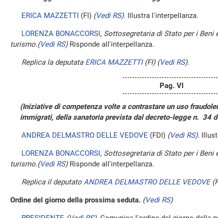
ERICA MAZZETTI
(FI)
(
Vedi RS
)
. Illustra l'interpellanza.
LORENZA BONACCORSI
,
Sottosegretaria di Stato per i Beni e 
turismo.
(
Vedi RS
)
Risponde all'interpellanza.
Replica la deputata
ERICA MAZZETTI
(FI)
(
Vedi RS
)
.
Pag. VI
(Iniziative di competenza volte a contrastare un uso fraudolen
immigrati, della sanatoria prevista dal decreto-legge n. 34 
ANDREA DELMASTRO DELLE VEDOVE
(FDI)
(
Vedi RS
)
. Illus
LORENZA BONACCORSI
,
Sottosegretaria di Stato per i Beni e 
turismo.
(
Vedi RS
)
Risponde all'interpellanza.
Replica il deputato
ANDREA DELMASTRO DELLE VEDOVE
(F
Ordine del giorno della prossima seduta.
(
Vedi RS
)