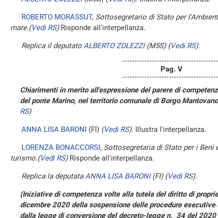
ROBERTO MORASSUT
,
Sottosegretario di Stato per l'Ambiente 
mare.
(
Vedi RS
)
Risponde all'interpellanza.
Replica il deputato
ALBERTO ZOLEZZI
(M5S)
(
Vedi RS
)
.
Pag. V
Chiarimenti in merito all'espressione del parere di competenza
del ponte Marino, nel territorio comunale di Borgo Mantovan
RS
)
ANNA LISA BARONI
(FI)
(
Vedi RS
)
. Illustra l'interpellanza.
LORENZA BONACCORSI
,
Sottosegretaria di Stato per i Beni e 
turismo.
(
Vedi RS
)
Risponde all'interpellanza.
Replica la deputata
ANNA LISA BARONI
(FI)
(
Vedi RS
)
.
(Iniziative di competenza volte alla tutela del diritto di propri
dicembre 2020 della sospensione delle procedure esecutive di
dalla legge di conversione del decreto-legge n. 34 del 2020