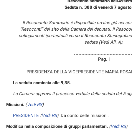
Resoconto sommario dell'Assem
Seduta n. 388 di venerdì 7 agost
Il Resoconto Sommario è disponibile on-line già nel cor
“Resoconti” del sito della Camera dei deputati. Il Resoc
collegamenti ipertestuali verso il Resoconto Stenografico
seduta (Vedi All. A).
Pag. I
PRESIDENZA DELLA VICEPRESIDENTE MARIA ROS
La seduta comincia alle 9,35.
La Camera approva il processo verbale della seduta del 5 ag
Missioni.
(
Vedi RS
)
PRESIDENTE
(
Vedi RS
)
. Dà conto delle missioni.
Modifica nella composizione di gruppi parlamentari.
(
Vedi RS
)