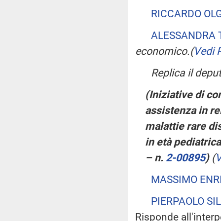
RICCARDO OLG
ALESSANDRA 
economico.
(
Vedi 
Replica il depu
(Iniziative di co
assistenza in re
malattie rare d
in età pediatric
– n.
2-00895
)
(
V
MASSIMO ENR
PIERPAOLO SIL
Risponde all'interp