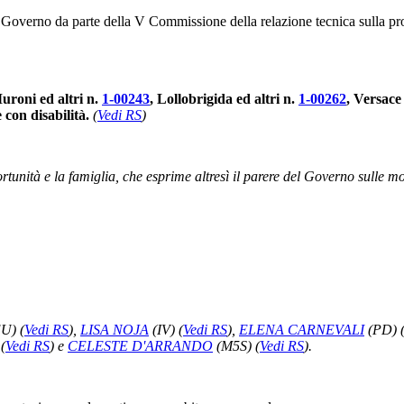
 al Governo da parte della V Commissione della relazione tecnica sulla p
uroni ed altri n.
1-00243
, Lollobrigida ed altri n.
1-00262
, Versace 
 con disabilità.
(
Vedi RS
)
rtunità e la famiglia, che esprime altresì il parere del Governo sulle mo
EU)
(
Vedi RS
)
,
LISA NOJA
(IV)
(
Vedi RS
)
,
ELENA CARNEVALI
(PD)
)
(
Vedi RS
)
e
CELESTE D'ARRANDO
(M5S)
(
Vedi RS
)
.