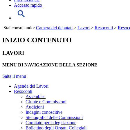
Accesso rapido
Stai consultando:
Camera dei deputati
>
Lavori
>
Resoconti
>
Resoco
INIZIO CONTENUTO
LAVORI
MENU DI NAVIGAZIONE DELLA SEZIONE
Salta il menu
Agenda dei Lavori
Resoconti
Assemblea
Giunte e Commissioni
Audizioni
Indagini conoscitive
Stenografici delle Commissioni
Comitato per la legislazione
Bollettino degli Organi Collegiali