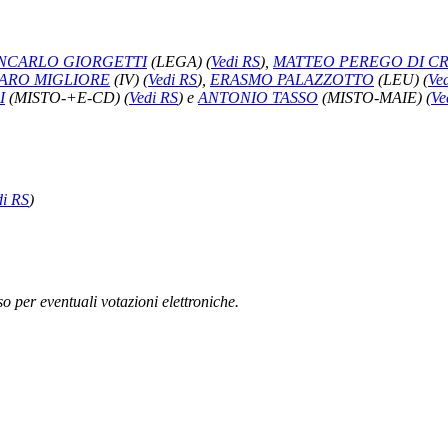
NCARLO GIORGETTI
(LEGA)
(
Vedi RS
)
,
MATTEO PEREGO DI 
ARO MIGLIORE
(IV)
(
Vedi RS
)
,
ERASMO PALAZZOTTO
(LEU)
(
Ve
I
(MISTO-+E-CD)
(
Vedi RS
)
e
ANTONIO TASSO
(MISTO-MAIE)
(
Ve
di RS
)
 per eventuali votazioni elettroniche.