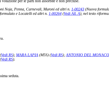
 votazione per le parti non assorbite e non precluse.
ni Noja, Penna, Carnevali, Muroni ed altri n.
1-00243
(Nuova formula
riformulato e Locatelli ed altri n.
1-00264
(
Vedi All. A
)
, nel testo riformu
ea.
(
Vedi RS
)
,
MARA LAPIA
(M5S)
(
Vedi RS
)
,
ANTONIO DEL MONAC
(
Vedi RS
)
.
ssima seduta.