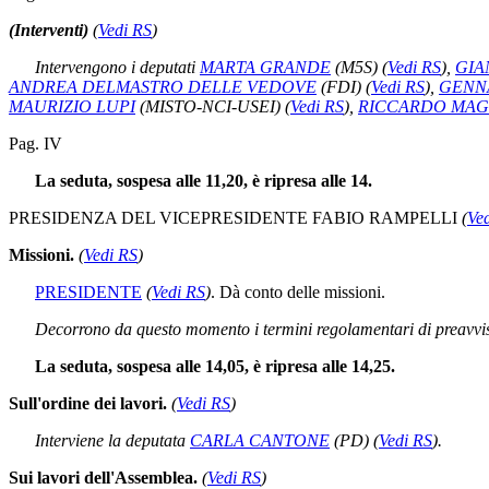
(Interventi)
(
Vedi RS
)
Intervengono i deputati
MARTA GRANDE
(M5S)
(
Vedi RS
)
,
GIA
ANDREA DELMASTRO DELLE VEDOVE
(FDI)
(
Vedi RS
)
,
GENN
MAURIZIO LUPI
(MISTO-NCI-USEI)
(
Vedi RS
)
,
RICCARDO MAG
Pag. IV
La seduta, sospesa alle 11,20, è ripresa alle 14.
PRESIDENZA DEL VICEPRESIDENTE FABIO RAMPELLI
(
Ve
Missioni.
(
Vedi RS
)
PRESIDENTE
(
Vedi RS
)
. Dà conto delle missioni.
Decorrono da questo momento i termini regolamentari di preavviso
La seduta, sospesa alle 14,05, è ripresa alle 14,25.
Sull'ordine dei lavori.
(
Vedi RS
)
Interviene la deputata
CARLA CANTONE
(PD)
(
Vedi RS
)
.
Sui lavori dell'Assemblea.
(
Vedi RS
)