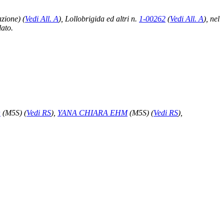
zione)
(
Vedi All. A
), Lollobrigida ed altri n.
1-00262
(
Vedi All. A
)
, nel
lato.
O
(M5S)
(
Vedi RS
)
,
YANA CHIARA EHM
(M5S)
(
Vedi RS
)
,