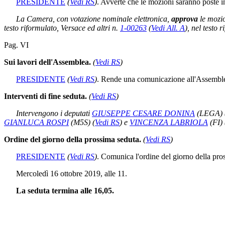
PRESIDENTE
(
Vedi RS
)
. Avverte che le mozioni saranno poste in
La Camera, con votazione nominale elettronica,
approva
le mozio
testo riformulato, Versace ed altri n.
1-00263
(
Vedi All. A
)
, nel testo 
Pag. VI
Sui lavori dell'Assemblea.
(
Vedi RS
)
PRESIDENTE
(
Vedi RS
)
. Rende una comunicazione all'Assembl
Interventi di fine seduta.
(
Vedi RS
)
Intervengono i deputati
GIUSEPPE CESARE DONINA
(LEGA)
GIANLUCA ROSPI
(M5S)
(
Vedi RS
)
e
VINCENZA LABRIOLA
(FI)
Ordine del giorno della prossima seduta.
(
Vedi RS
)
PRESIDENTE
(
Vedi RS
)
. Comunica l'ordine del giorno della pro
Mercoledì 16 ottobre 2019, alle 11.
La seduta termina alle 16,05.