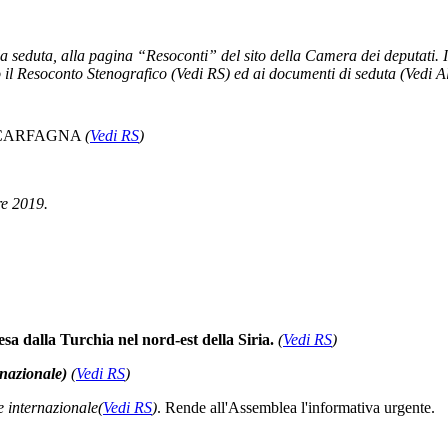
la seduta, alla pagina “Resoconti” del sito della Camera dei deputati. 
 il Resoconto Stenografico (Vedi RS) ed ai documenti di seduta (Vedi Al
 CARFAGNA
(
Vedi RS
)
re 2019.
sa dalla Turchia nel nord-est della Siria.
(
Vedi RS
)
rnazionale)
(
Vedi RS
)
e internazionale
(
Vedi RS
)
. Rende all'Assemblea l'informativa urgente.