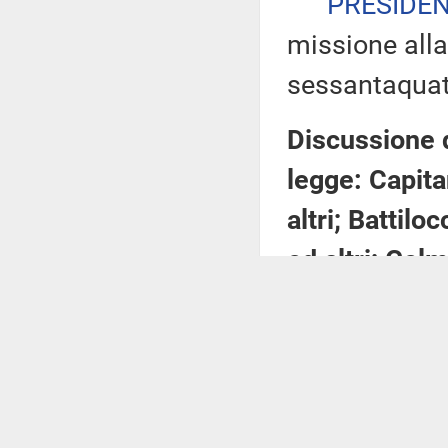
PRESIDE
missione alla
sessantaquat
Discussione d
legge: Capita
altri; Battilo
ed altri; Gelm
d'iniziativa p
Lattanzio ed 
Introduzione
dell'educazio