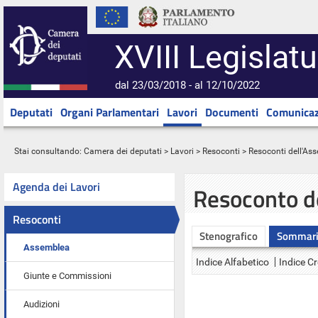
XVIII Legislatu
dal 23/03/2018 - al 12/10/2022
Deputati
Organi Parlamentari
Lavori
Documenti
Comunicaz
Stai consultando:
Camera dei deputati
>
Lavori
>
Resoconti
>
Resoconti dell'As
Agenda dei Lavori
Resoconto d
Resoconti
Stenografico
Sommar
Assemblea
Indice Alfabetico
Indice C
Giunte e Commissioni
Audizioni