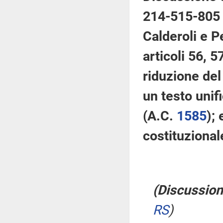
214-515-805 –
Calderoli e P
articoli 56, 5
riduzione del
un testo unif
(A.C.
1585
);
costituzional
(Discussion
RS
)