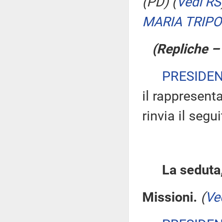
(PD)
(
Vedi RS
MARIA TRIPO
(Repliche –
PRESIDE
il rappresent
rinvia il segu
La seduta,
Missioni.
(
Ve