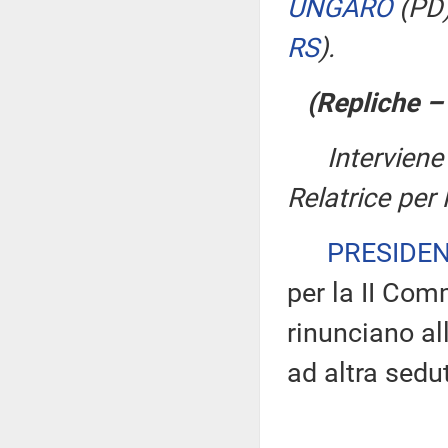
UNGARO
(PD
RS
)
.
(Repliche 
Interviene
Relatrice per
PRESIDE
per la II Com
rinunciano all
ad altra sedu