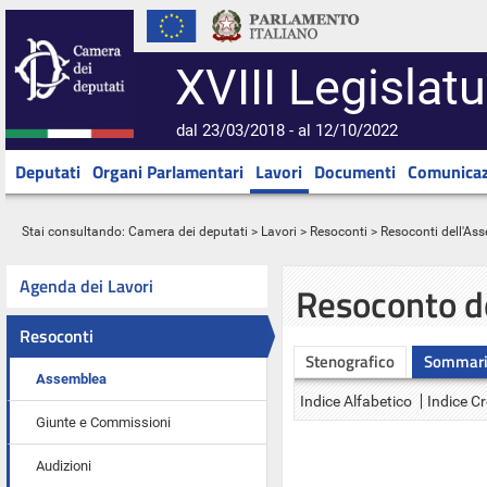
XVIII Legislatu
dal 23/03/2018 - al 12/10/2022
Deputati
Organi Parlamentari
Lavori
Documenti
Comunicaz
Stai consultando:
Camera dei deputati
>
Lavori
>
Resoconti
>
Resoconti dell'As
Agenda dei Lavori
Resoconto d
Resoconti
Stenografico
Sommar
Assemblea
Indice Alfabetico
Indice C
Giunte e Commissioni
Audizioni