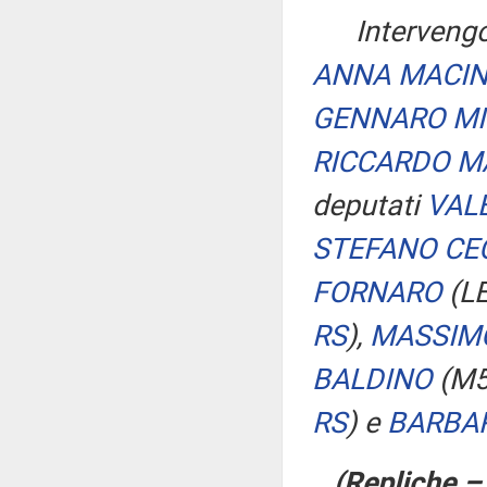
Intervengo
ANNA MACI
GENNARO MI
RICCARDO M
deputati
VAL
STEFANO CE
FORNARO
(L
RS
)
,
MASSIM
BALDINO
(M
RS
)
e
BARBAR
(Repliche –