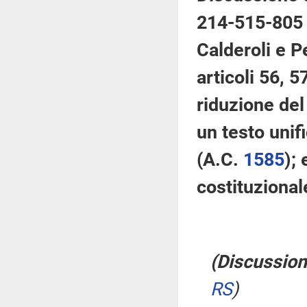
214-515-805 –
Calderoli e P
articoli 56, 5
riduzione del
un testo unif
(A.C.
1585
);
costituzional
(Discussion
RS
)