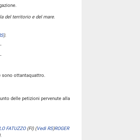
ogazione.
a del territorio e del mare
.
RS
)
.
e sono ottantaquattro.
unto delle petizioni pervenute alla
LO FATUZZO
(FI)
(
Vedi RS
)
ROGER
)
.