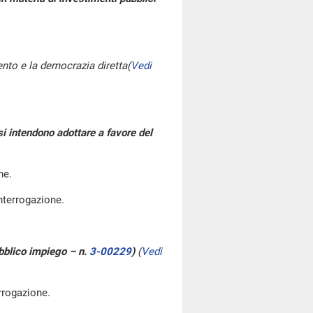
ento e la democrazia diretta
(
Vedi
 si intendono adottare a favore del
ne.
interrogazione.
ubblico impiego – n.
3-00229
)
(
Vedi
terrogazione.