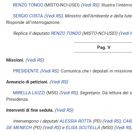
RENZO TONDO
(MISTO-NCI-USEI)
(
Vedi RS
)
. Illustra l'interr
SERGIO COSTA
(
Vedi RS
)
,
Ministro dell'Ambiente e della tutel
Risponde all'interrogazione.
Replica il deputato
RENZO TONDO
(MISTO-NCI-USEI)
(
Vedi 
Pag. V
Missioni.
(
Vedi RS
)
PRESIDENTE
(
Vedi RS
)
. Comunica che i deputati in mission
Annunzio di petizioni.
(
Vedi RS
)
MIRELLA LIUZZI
(M5S)
(
Vedi RS
)
,
Segretario.
Dà lettura del s
Presidenza.
Interventi di fine seduta.
(
Vedi RS
)
Intervengono i deputati
ALESSIA ROTTA
(PD)
(
Vedi RS
)
,
CAR
DE MENECH
(PD)
(
Vedi RS
)
e
ELISA SCUTELLÀ
(M5S)
(
Vedi RS