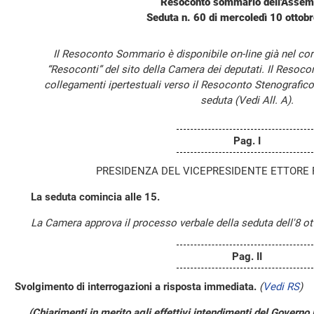
Resoconto sommario dell'Assem
Seduta n. 60 di mercoledì 10 ottob
Il Resoconto Sommario è disponibile on-line già nel cor
“Resoconti” del sito della Camera dei deputati. Il Resoc
collegamenti ipertestuali verso il Resoconto Stenografico
seduta (Vedi All. A).
Pag. I
PRESIDENZA DEL VICEPRESIDENTE ETTORE
La seduta comincia alle 15.
La Camera approva il processo verbale della seduta dell'8 ot
Pag. II
Svolgimento di interrogazioni a risposta immediata.
(
Vedi RS
)
(Chiarimenti in merito agli effettivi intendimenti del Governo 