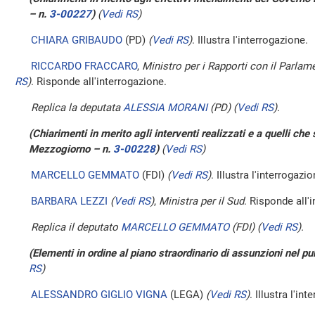
– n.
3-00227
)
(
Vedi RS
)
CHIARA GRIBAUDO
(PD)
(
Vedi RS
)
. Illustra l'interrogazione.
RICCARDO FRACCARO
,
Ministro per i Rapporti con il Parlam
RS
)
. Risponde all'interrogazione.
Replica la deputata
ALESSIA MORANI
(PD)
(
Vedi RS
)
.
(Chiarimenti in merito agli interventi realizzati e a quelli che
Mezzogiorno – n.
3-00228
)
(
Vedi RS
)
MARCELLO GEMMATO
(FDI)
(
Vedi RS
)
. Illustra l'interrogazio
BARBARA LEZZI
(
Vedi RS
)
,
Ministra per il Sud
. Risponde all'
Replica il deputato
MARCELLO GEMMATO
(FDI)
(
Vedi RS
)
.
(Elementi in ordine al piano straordinario di assunzioni nel p
RS
)
ALESSANDRO GIGLIO VIGNA
(LEGA)
(
Vedi RS
)
. Illustra l'in