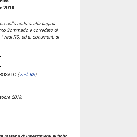
blea
re 2018
so della seduta, alla pagina
onto Sommario è corredato di
 (Vedi RS) ed ai documenti di
 ROSATO
(
Vedi RS
)
tobre 2018.
in materia di investimenti pubblici