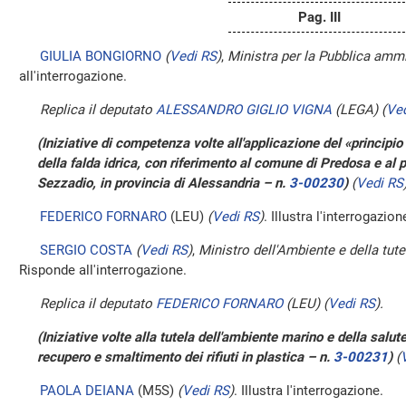
Pag. III
GIULIA BONGIORNO
(
Vedi RS
)
,
Ministra per la Pubblica ammi
all'interrogazione.
Replica il deputato
ALESSANDRO GIGLIO VIGNA
(LEGA)
(
Ve
(Iniziative di competenza volte all'applicazione del «principi
della falda idrica, con riferimento al comune di Predosa e al 
Sezzadio, in provincia di Alessandria – n.
3-00230
)
(
Vedi RS
FEDERICO FORNARO
(LEU)
(
Vedi RS
)
. Illustra l'interrogazion
SERGIO COSTA
(
Vedi RS
)
,
Ministro dell'Ambiente e della tutel
Risponde all'interrogazione.
Replica il deputato
FEDERICO FORNARO
(LEU)
(
Vedi RS
)
.
(Iniziative volte alla tutela dell'ambiente marino e della salute 
recupero e smaltimento dei rifiuti in plastica – n.
3-00231
)
(
PAOLA DEIANA
(M5S)
(
Vedi RS
)
. Illustra l'interrogazione.