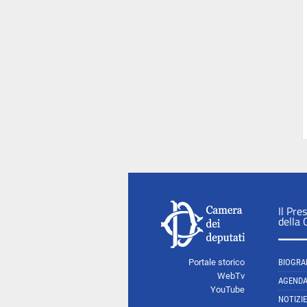
Il Pre
della
Portale storico
BIOGRA
WebTv
AGEND
YouTube
NOTIZIE