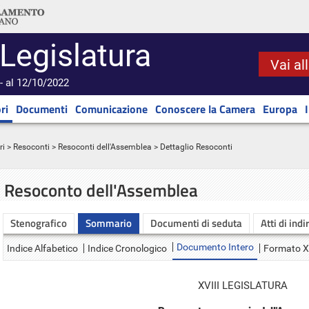
 Legislatura
Vai al
- al 12/10/2022
ri
Documenti
Comunicazione
Conoscere la Camera
Europa
ri
>
Resoconti
>
Resoconti dell'Assemblea
> Dettaglio Resoconti
Resoconto dell'Assemblea
Stenografico
Sommario
Documenti di seduta
Atti di indi
Documento Intero
Indice Alfabetico
Indice Cronologico
Formato 
XVIII LEGISLATURA