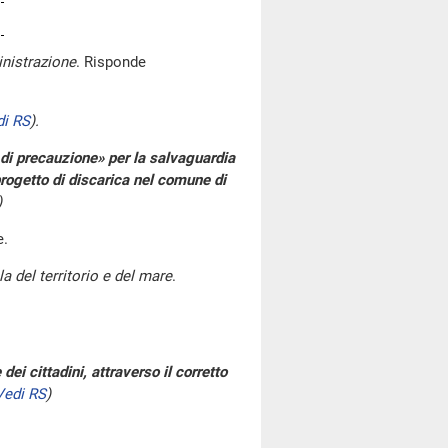
nistrazione
. Risponde
di RS
)
.
o di precauzione» per la salvaguardia
progetto di discarica nel comune di
)
e.
a del territorio e del mare
.
dei cittadini, attraverso il corretto
Vedi RS
)