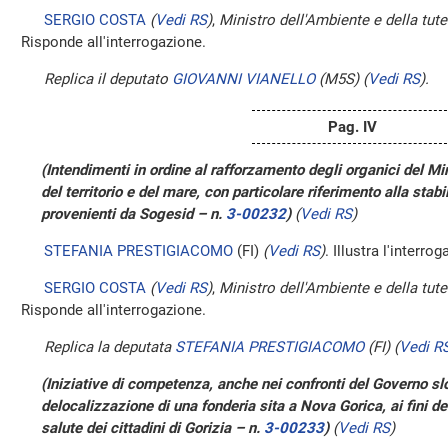
SERGIO COSTA
(
Vedi RS
)
,
Ministro dell'Ambiente e della tutel
Risponde all'interrogazione.
Replica il deputato
GIOVANNI VIANELLO
(M5S)
(
Vedi RS
)
.
Pag. IV
(Intendimenti in ordine al rafforzamento degli organici del Min
del territorio e del mare, con particolare riferimento alla stab
provenienti da Sogesid – n.
3-00232
)
(
Vedi RS
)
STEFANIA PRESTIGIACOMO
(FI)
(
Vedi RS
)
. Illustra l'interro
SERGIO COSTA
(
Vedi RS
)
,
Ministro dell'Ambiente e della tutel
Risponde all'interrogazione.
Replica la deputata
STEFANIA PRESTIGIACOMO
(FI)
(
Vedi R
(Iniziative di competenza, anche nei confronti del Governo slo
delocalizzazione di una fonderia sita a Nova Gorica, ai fini del
salute dei cittadini di Gorizia – n.
3-00233
)
(
Vedi RS
)