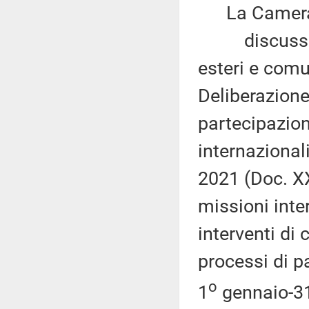
La Camera
discussa la 
esteri e comu
Deliberazione 
partecipazione
internazional
2021 (Doc. XX
missioni inter
interventi di
processi di pa
o
1
gennaio-31