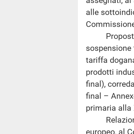
assegnati, ai
alle sottoind
Commissione 
Proposta di
sospensione 
tariffa dogan
prodotti indu
final), corre
final – Annex
primaria alla
Relazione d
europeo, al C