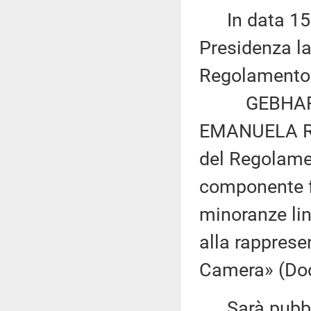
In data 15 l
Presidenza la
Regolamento d
GEBHARD, 
EMANUELA ROS
del Regolamen
componente f
minoranze lin
alla rapprese
Camera» (Doc.
Sarà pubblic