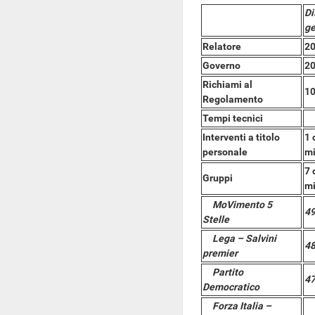
Di
ge
Relatore
20
Governo
20
Richiami al
10
Regolamento
Tempi tecnici
Interventi a titolo
1 
personale
mi
7 
Gruppi
mi
MoVimento 5
49
Stelle
Lega – Salvini
48
premier
Partito
47
Democratico
Forza Italia –