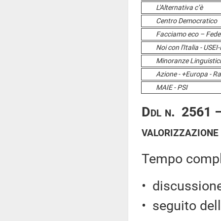
L'Alternativa c’è
Centro Democratico
Facciamo eco – Federaz
Noi con l'Italia - USEI
Minoranze Linguistic
Azione - +Europa - Radic
MAIE - PSI
Ddl n. 2561 – 
valorizzazione
Tempo comples
• discussione 
• seguito del