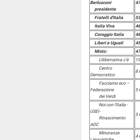
Berlusconi
47
presidente
Fratelli d'Italia
53
Italia Viva
46
Coraggio Italia
46
Liberi e Uguali
45
Misto:
47
L'Alternativa c’è
19
Centro
8 
Democratico
Facciamo eco –
Federazione
5 
dei Verdi
Noi con l'Italia -
USEI-
5 
Rinascimento
ADC
Minoranze
4 
Linguistiche