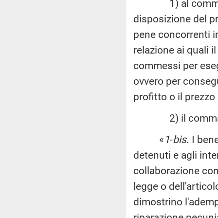
1) al comma 1 è 
disposizione del pr
pene concorrenti inf
relazione ai quali 
commessi per esegu
ovvero per consegui
profitto o il prezzo
2) il comma
«
1
-
bis
. I ben
detenuti e agli inte
collaborazione con l
legge o dell'artico
dimostrino l'adempi
riparazione pecuni