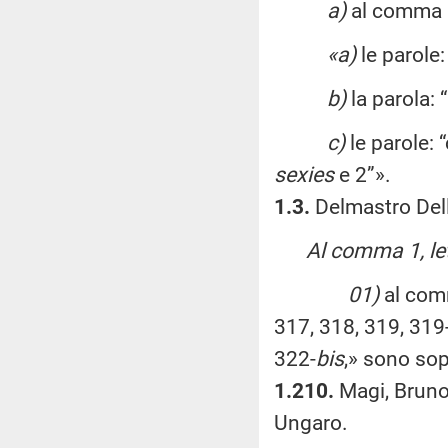
a)
al comma 1
«a)
le parole
b)
la parola: 
c)
le parole: 
sexies
e 2”».
1.3.
Delmastro Dell
Al comma 1, le
01)
al comm
317, 318, 319, 319
322-
bis
,» sono so
1.210.
Magi, Bruno B
Ungaro.