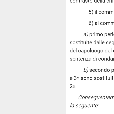
contrasto della cri
5) il comma 3 
6) al comma
a)
primo perio
sostituite dalle se
del capoluogo del 
sentenza di conda
b)
secondo pe
e 3» sono sostitui
2».
Conseguentement
la seguente: