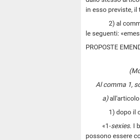
in esso previste, il
2) al comma 7, d
le seguenti: «emes
PROPOSTE EMEN
(Mo
Al comma 1, sos
a)
all'articolo
1) dopo il c
«1-
sexies
. I
possono essere conc