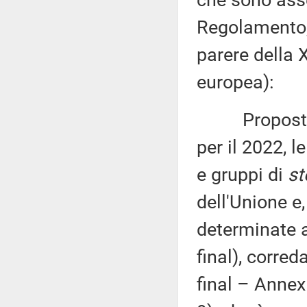
che sono asse
Regolamento, 
parere della 
europea):
Proposta di
per il 2022, l
e gruppi di
st
dell'Unione e,
determinate 
final), corre
final – Anne