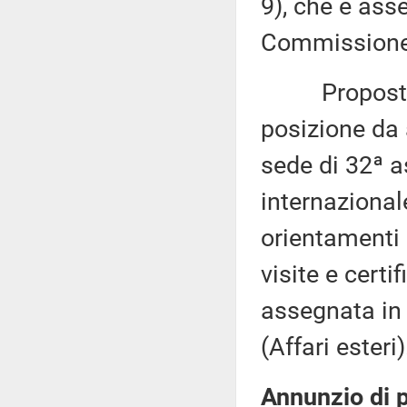
9), che è ass
Commissione 
Proposta di 
posizione da 
sede di 32ª 
internazional
orientamenti 
visite e certi
assegnata in 
(Affari esteri)
Annunzio di 