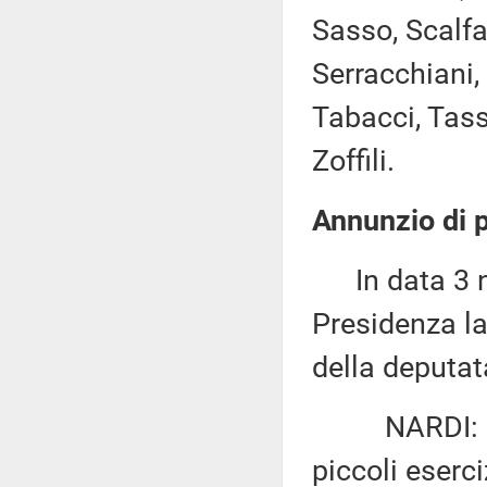
Sasso, Scalfa
Serracchiani,
Tabacci, Tasso
Zoffili.
Annunzio di p
In data 3 no
Presidenza la
della deputat
NARDI: «Agev
piccoli eserc