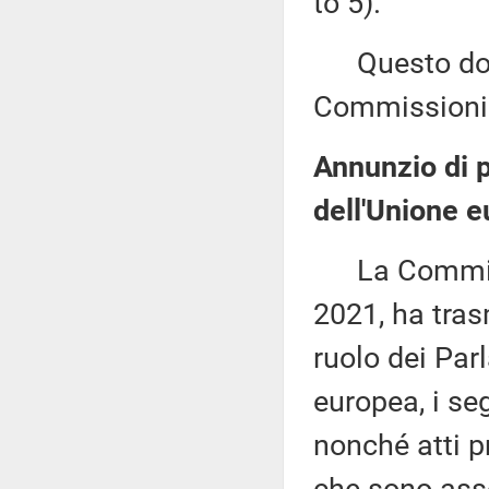
to 5).
Questo docu
Commissioni
Annunzio di pr
dell'Unione e
La Commissi
2021, ha tras
ruolo dei Par
europea, i seg
nonché atti p