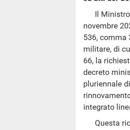
Il Ministro d
novembre 2021
536, comma 3
militare, di c
66, la richie
decreto mini
pluriennale d
rinnovamento
integrato lin
Questa richi