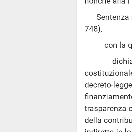
nonché alla I
Sentenza n. 2
748),
con la qu
dichiara no
costituzional
decreto-legge
finanziamento
trasparenza e 
della contrib