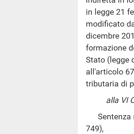
indiretta in l
in legge 21 f
modificato da
dicembre 2014
formazione de
Stato (legge d
all'articolo 
tributaria di 
alla VI
Sentenza n. 2
749),