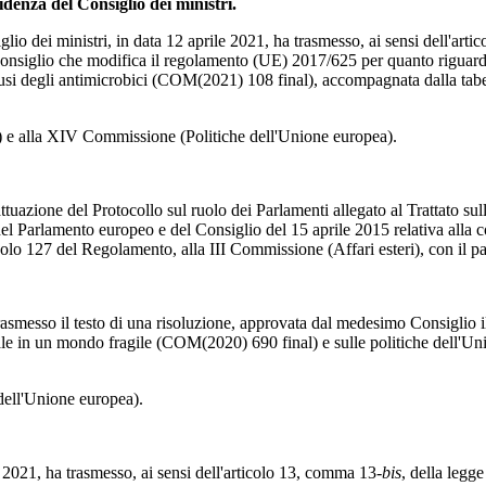
denza del Consiglio dei ministri.
o dei ministri, in data 12 aprile 2021, ha trasmesso, ai sensi dell'arti
nsiglio che modifica il regolamento (UE) 2017/625 per quanto riguarda i 
uni usi degli antimicrobici (COM(2021) 108 final), accompagnata dalla tab
 e alla XIV Commissione (Politiche dell'Unione europea).
azione del Protocollo sul ruolo dei Parlamenti allegato al Trattato su
 Parlamento europeo e del Consiglio del 15 aprile 2015 relativa alla co
icolo 127 del Regolamento, alla III Commissione (Affari esteri), con il
asmesso il testo di una risoluzione, approvata dal medesimo Consiglio 
 in un mondo fragile (COM(2020) 690 final) e sulle politiche dell'Uni
ll'Unione europea).
 2021, ha trasmesso, ai sensi dell'articolo 13, comma 13-
bis
, della legge