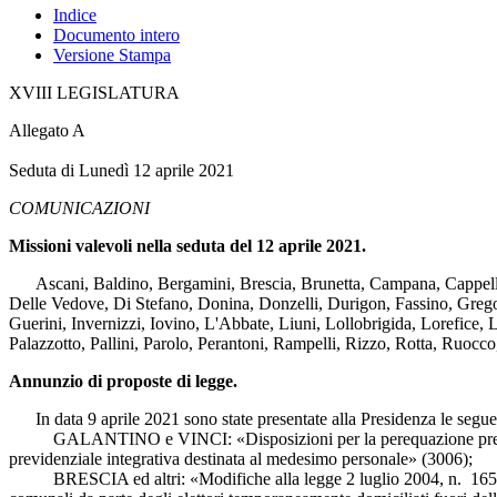
Indice
Documento intero
Versione Stampa
XVIII LEGISLATURA
Allegato A
Seduta di Lunedì 12 aprile 2021
COMUNICAZIONI
Missioni valevoli nella seduta del 12 aprile 2021.
Ascani, Baldino, Bergamini, Brescia, Brunetta, Campana, Cappellacc
Delle Vedove, Di Stefano, Donina, Donzelli, Durigon, Fassino, Gregor
Guerini, Invernizzi, Iovino, L'Abbate, Liuni, Lollobrigida, Lorefice,
Palazzotto, Pallini, Parolo, Perantoni, Rampelli, Rizzo, Rotta, Ruocco, 
Annunzio di proposte di legge.
In data 9 aprile 2021 sono state presentate alla Presidenza le seguent
GALANTINO e VINCI: «Disposizioni per la perequazione previdenzial
previdenziale integrativa destinata al medesimo personale» (3006);
BRESCIA ed altri: «Modifiche alla legge 2 luglio 2004, n. 165, e al te