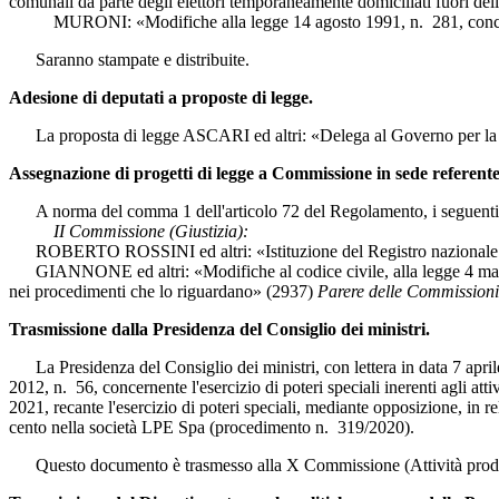
comunali da parte degli elettori temporaneamente domiciliati fuori del
MURONI: «Modifiche alla legge 14 agosto 1991, n. 281, concernenti
Saranno stampate e distribuite.
Adesione di deputati a proposte di legge.
La proposta di legge ASCARI ed altri: «Delega al Governo per la rifo
Assegnazione di progetti di legge a Commissione in sede referente
A norma del comma 1 dell'articolo 72 del Regolamento, i seguenti pr
II Commissione (Giustizia):
ROBERTO ROSSINI ed altri: «Istituzione del Registro nazionale de
GIANNONE ed altri: «Modifiche al codice civile, alla legge 4 maggio 
nei procedimenti che lo riguardano» (2937)
Parere delle Commissioni 
Trasmissione dalla Presidenza del Consiglio dei ministri.
La Presidenza del Consiglio dei ministri, con lettera in data 7 aprile
2012, n. 56, concernente l'esercizio di poteri speciali inerenti agli atti
2021, recante l'esercizio di poteri speciali, mediante opposizione, in 
cento nella società LPE Spa (procedimento n. 319/2020).
Questo documento è trasmesso alla X Commissione (Attività produ