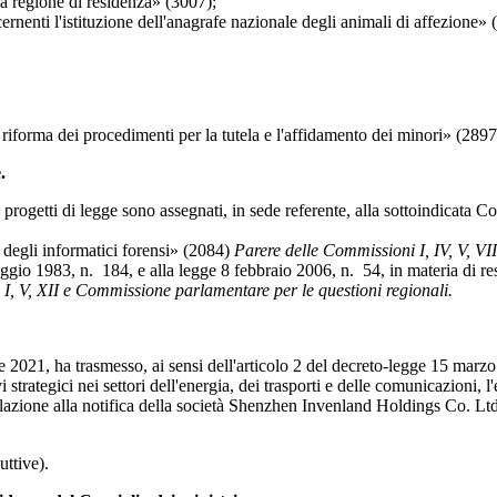
la regione di residenza» (3007);
 l'istituzione dell'anagrafe nazionale degli animali di affezione» 
rma dei procedimenti per la tutela e l'affidamento dei minori» (2897) 
.
ogetti di legge sono assegnati, in sede referente, alla sottoindicata 
gli informatici forensi» (2084)
Parere delle Commissioni I, IV, V, VI
1983, n. 184, e alla legge 8 febbraio 2006, n. 54, in materia di respo
I, V, XII e Commissione parlamentare per le questioni regionali.
 2021, ha trasmesso, ai sensi dell'articolo 2 del decreto-legge 15 marz
vi strategici nei settori dell'energia, dei trasporti e delle comunicazioni,
relazione alla notifica della società Shenzhen Invenland Holdings Co. Ltd
ttive).