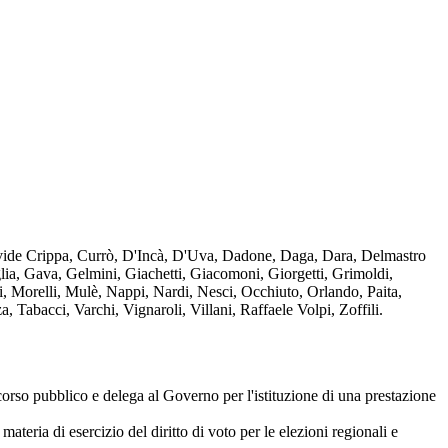
avide Crippa, Currò, D'Incà, D'Uva, Dadone, Daga, Dara, Delmastro
lia, Gava, Gelmini, Giachetti, Giacomoni, Giorgetti, Grimoldi,
i, Morelli, Mulè, Nappi, Nardi, Nesci, Occhiuto, Orlando, Paita,
, Tabacci, Varchi, Vignaroli, Villani, Raffaele Volpi, Zoffili.
 pubblico e delega al Governo per l'istituzione di una prestazione
ria di esercizio del diritto di voto per le elezioni regionali e