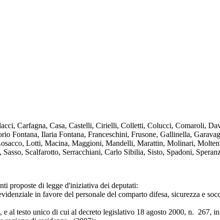
i, Carfagna, Casa, Castelli, Cirielli, Colletti, Colucci, Comaroli, D
io Fontana, Ilaria Fontana, Franceschini, Frusone, Gallinella, Garavag
 Losacco, Lotti, Macina, Maggioni, Mandelli, Marattin, Molinari, Molten
Sasso, Scalfarotto, Serracchiani, Carlo Sibilia, Sisto, Spadoni, Speranza
i proposte di legge d'iniziativa dei deputati:
e in favore del personale del comparto difesa, sicurezza e soccorso
sto unico di cui al decreto legislativo 18 agosto 2000, n. 267, in mate