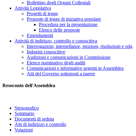
Bollettino degli Organi Collegiali
Attività Legislativa
Progetti di legge
Proposte di legge di iniziativa popolare
Procedura per la presentazione
Elenco delle proposte
Emendamenti
Attività di indirizzo, controllo e conoscitiva
Interrogazioni, interpellanze, mozioni, risoluzioni e odg
Indagini conoscitive
Audizioni e comunicazioni in Commissione
Elenco nominativo degli auditi
Comunicazioni e informative urgenti in Assemblea
Atti del Governo sottoposti a parere
Resoconto dell'Assemblea
Stenografico
Sommario
Documenti di seduta
Atti di indirizzo e controllo
Votazioni