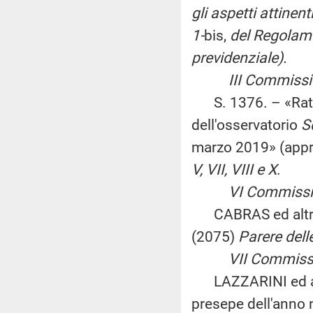
gli aspetti attinenti
1-
bis,
del Regolame
previdenziale).
III Commissione 
S. 1376. – «Ratif
dell'osservatorio
S
marzo 2019» (appr
V, VII, VIII e X
.
VI Commissione
CABRAS ed altri: «
(2075)
Parere dell
VII Commission
LAZZARINI ed altri
presepe dell'anno 