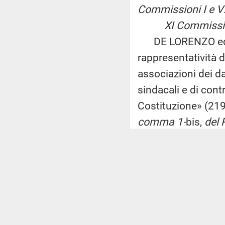
Commissioni I e V
XI Commissione
DE LORENZO ed altr
rappresentatività d
associazioni dei da
sindacali e di contr
Costituzione» (21
comma 1-
bis,
del 
XII Commissione 
MAMMÌ ed altri: «I
di famiglia e di c
XIV e della Commis
XIII Commissione
CONSIGLIO REGIO