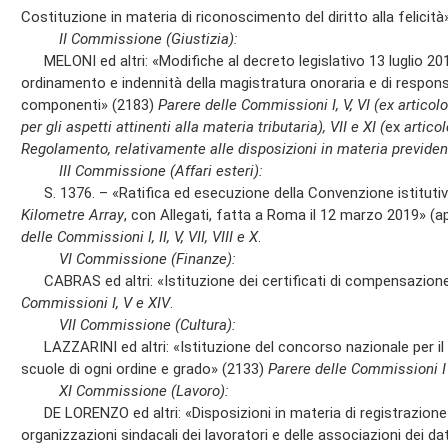
Costituzione in materia di riconoscimento del diritto alla felicità
II Commissione (Giustizia):
MELONI ed altri: «Modifiche al decreto legislativo 13 luglio 2017
ordinamento e indennità della magistratura onoraria e di responsab
componenti» (2183)
Parere delle Commissioni I, V, VI (ex artico
per gli aspetti attinenti alla materia tributaria), VII e XI (
ex
artico
Regolamento, relativamente alle disposizioni in materia previden
III Commissione (Affari esteri):
S. 1376. – «Ratifica ed esecuzione della Convenzione istitutiv
Kilometre Array
, con Allegati, fatta a Roma il 12 marzo 2019» (
delle Commissioni I, II, V, VII, VIII e X
.
VI Commissione (Finanze):
CABRAS ed altri: «Istituzione dei certificati di compensazione
Commissioni I, V e XIV
.
VII Commissione (Cultura):
LAZZARINI ed altri: «Istituzione del concorso nazionale per il m
scuole di ogni ordine e grado» (2133)
Parere delle Commissioni I
XI Commissione (Lavoro):
DE LORENZO ed altri: «Disposizioni in materia di registrazione e
organizzazioni sindacali dei lavoratori e delle associazioni dei dat