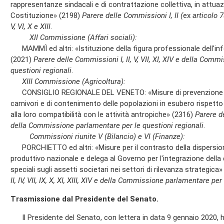
rappresentanze sindacali e di contrattazione collettiva, in attuazi
Costituzione» (2198)
Parere delle Commissioni I, II (
ex
articolo 
V, VI, X e XIII
.
XII Commissione (Affari sociali):
MAMMÌ ed altri: «Istituzione della figura professionale dell'inf
(2021)
Parere delle Commissioni I, II, V, VII, XI, XIV e della Com
questioni regionali
.
XIII Commissione (Agricoltura):
CONSIGLIO REGIONALE DEL VENETO: «Misure di prevenzione dei
carnivori e di contenimento delle popolazioni in esubero rispetto a
alla loro compatibilità con le attività antropiche» (2316)
Parere de
della Commissione parlamentare per le questioni regionali
.
Commissioni riunite V (Bilancio) e VI (Finanze):
PORCHIETTO ed altri: «Misure per il contrasto della dispersione
produttivo nazionale e delega al Governo per l'integrazione della d
speciali sugli assetti societari nei settori di rilevanza strategica
II, IV, VII, IX, X, XI, XIII, XIV e della Commissione parlamentare per
Trasmissione dal Presidente del Senato.
Il Presidente del Senato, con lettera in data 9 gennaio 2020, 