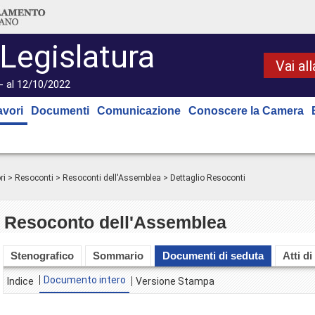
 Legislatura
Vai al
- al 12/10/2022
avori
Documenti
Comunicazione
Conoscere la Camera
ri
>
Resoconti
>
Resoconti dell'Assemblea
> Dettaglio Resoconti
Resoconto dell'Assemblea
Stenografico
Sommario
Documenti di seduta
Atti di
Documento intero
Indice
Versione Stampa