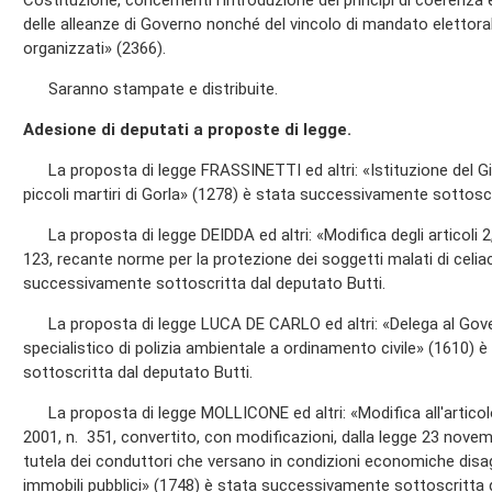
Costituzione, concernenti l'introduzione dei princìpi di coerenza 
delle alleanze di Governo nonché del vincolo di mandato elettorale p
organizzati» (2366).
Saranno stampate e distribuite.
Adesione di deputati a proposte di legge.
La proposta di legge FRASSINETTI ed altri: «Istituzione del Gio
piccoli martiri di Gorla» (1278) è stata successivamente sottoscr
La proposta di legge DEIDDA ed altri: «Modifica degli articoli 2, 
123, recante norme per la protezione dei soggetti malati di celia
successivamente sottoscritta dal deputato Butti.
La proposta di legge LUCA DE CARLO ed altri: «Delega al Govern
specialistico di polizia ambientale a ordinamento civile» (1610)
sottoscritta dal deputato Butti.
La proposta di legge MOLLICONE ed altri: «Modifica all'articol
2001, n. 351, convertito, con modificazioni, dalla legge 23 novem
tutela dei conduttori che versano in condizioni economiche disagi
immobili pubblici» (1748) è stata successivamente sottoscritta d