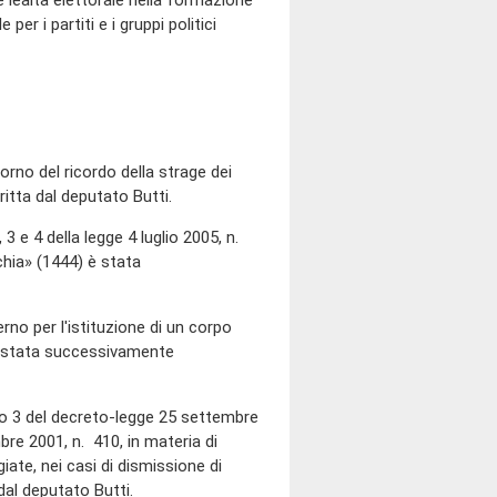
e lealtà elettorale nella formazione
er i partiti e i gruppi politici
rno del ricordo della strage dei
itta dal deputato Butti.
3 e 4 della legge 4 luglio 2005, n.
chia» (1444) è stata
o per l'istituzione di un corpo
 è stata successivamente
o 3 del decreto-legge 25 settembre
bre 2001, n. 410, in materia di
ate, nei casi di dismissione di
al deputato Butti.