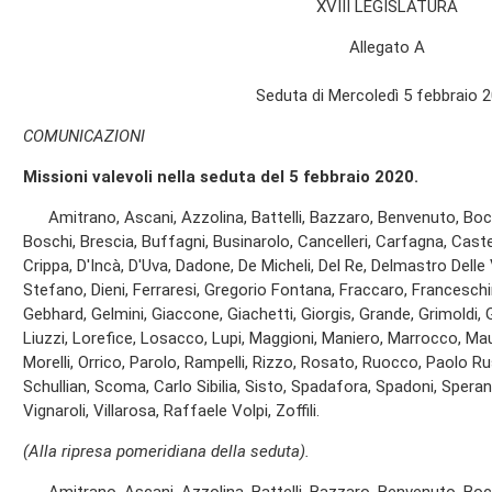
XVIII LEGISLATURA
Allegato A
Seduta di Mercoledì 5 febbraio 
COMUNICAZIONI
Missioni valevoli nella seduta del 5 febbraio 2020.
Amitrano, Ascani, Azzolina, Battelli, Bazzaro, Benvenuto, Bocc
Boschi, Brescia, Buffagni, Businarolo, Cancelleri, Carfagna, Castelli,
Crippa, D'Incà, D'Uva, Dadone, De Micheli, Del Re, Delmastro Delle V
Stefano, Dieni, Ferraresi, Gregorio Fontana, Fraccaro, Franceschini
Gebhard, Gelmini, Giaccone, Giachetti, Giorgis, Grande, Grimoldi, Gu
Liuzzi, Lorefice, Losacco, Lupi, Maggioni, Maniero, Marrocco, Mau
Morelli, Orrico, Parolo, Rampelli, Rizzo, Rosato, Ruocco, Paolo Ru
Schullian, Scoma, Carlo Sibilia, Sisto, Spadafora, Spadoni, Speran
Vignaroli, Villarosa, Raffaele Volpi, Zoffili.
(Alla ripresa pomeridiana della seduta).