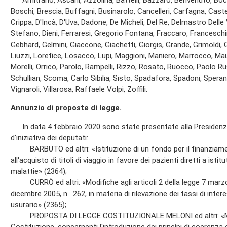
Amitrano, Ascani, Azzolina, Battelli, Bazzaro, Benvenuto, Bocc
Boschi, Brescia, Buffagni, Businarolo, Cancelleri, Carfagna, Castelli,
Crippa, D'Incà, D'Uva, Dadone, De Micheli, Del Re, Delmastro Delle V
Stefano, Dieni, Ferraresi, Gregorio Fontana, Fraccaro, Franceschini
Gebhard, Gelmini, Giaccone, Giachetti, Giorgis, Grande, Grimoldi, Gu
Liuzzi, Lorefice, Losacco, Lupi, Maggioni, Maniero, Marrocco, Mau
Morelli, Orrico, Parolo, Rampelli, Rizzo, Rosato, Ruocco, Paolo Ru
Schullian, Scoma, Carlo Sibilia, Sisto, Spadafora, Spadoni, Speran
Vignaroli, Villarosa, Raffaele Volpi, Zoffili.
Annunzio di proposte di legge.
In data 4 febbraio 2020 sono state presentate alla Presidenza
d'iniziativa dei deputati:
BARBUTO ed altri: «Istituzione di un fondo per il finanziament
all'acquisto di titoli di viaggio in favore dei pazienti diretti a istit
malattie» (2364);
CURRÒ ed altri: «Modifiche agli articoli 2 della legge 7 marzo 
dicembre 2005, n. 262, in materia di rilevazione dei tassi di inte
usurario» (2365);
PROPOSTA DI LEGGE COSTITUZIONALE MELONI ed altri: «Modifi