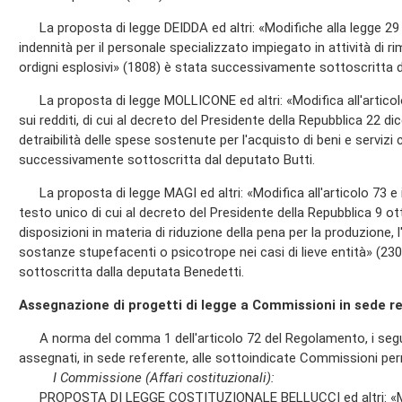
La proposta di legge DEIDDA ed altri: «Modifiche alla legge 29 
indennità per il personale specializzato impiegato in attività di r
ordigni esplosivi» (1808) è stata successivamente sottoscritta d
La proposta di legge MOLLICONE ed altri: «Modifica all'articol
sui redditi, di cui al decreto del Presidente della Repubblica 22 d
detraibilità delle spese sostenute per l'acquisto di beni e servizi 
successivamente sottoscritta dal deputato Butti.
La proposta di legge MAGI ed altri: «Modifica all'articolo 73 e i
testo unico di cui al decreto del Presidente della Repubblica 9 ot
disposizioni in materia di riduzione della pena per la produzione, l'
sostanze stupefacenti o psicotrope nei casi di lieve entità» (2
sottoscritta dalla deputata Benedetti.
Assegnazione di progetti di legge a Commissioni in sede r
A norma del comma 1 dell'articolo 72 del Regolamento, i segue
assegnati, in sede referente, alle sottoindicate Commissioni pe
I Commissione (Affari costituzionali):
PROPOSTA DI LEGGE COSTITUZIONALE BELLUCCI ed altri: «Modif