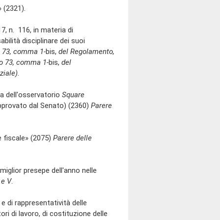
» (2321).
, n. 116, in materia di
ilità disciplinare dei suoi
lo 73, comma 1-
bis,
del Regolamento,
lo 73, comma 1-
bis,
del
ziale).
a dell'osservatorio
Square
approvato dal Senato) (2360)
Parere
 fiscale» (2075)
Parere delle
iglior presepe dell'anno nelle
 e V
.
 di rappresentatività delle
ori di lavoro, di costituzione delle