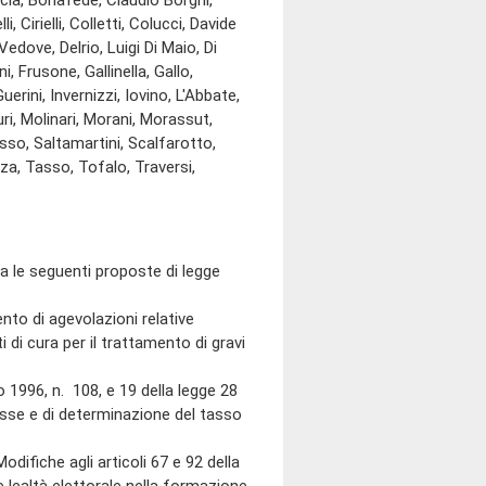
ia, Bonafede, Claudio Borghi,
 Cirielli, Colletti, Colucci, Davide
edove, Delrio, Luigi Di Maio, Di
, Frusone, Gallinella, Gallo,
erini, Invernizzi, Iovino, L'Abbate,
ri, Molinari, Morani, Morassut,
sso, Saltamartini, Scalfarotto,
za, Tasso, Tofalo, Traversi,
 le seguenti proposte di legge
o di agevolazioni relative
uti di cura per il trattamento di gravi
1996, n. 108, e 19 della legge 28
resse e di determinazione del tasso
che agli articoli 67 e 92 della