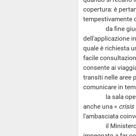
copertura: è pertan
tempestivamente di
da fine giugno 2
dell'applicazione 
quale è richiesta u
facile consultazione 
consente ai viaggia
transiti nelle aree
comunicare in temp
la sala operativa
anche una «
crisis
l'ambasciata coinv
il Ministero degl
impegnato a far con