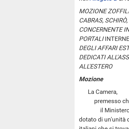
MOZIONE ZOFFILI
CABRAS, SCHIRÒ, 
CONCERNENTE INI
PORTALI
INTERN
DEGLI AFFARI ES
DEDICATI ALL'AS
ALL'ESTERO
Mozione
La Camera,
premesso ch
il Ministero degl
dotato di un'unità 
italiani che si trov