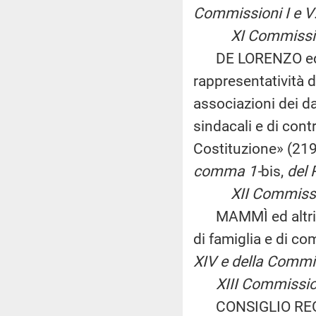
Commissioni I e V
XI Commissione
DE LORENZO ed altr
rappresentatività d
associazioni dei da
sindacali e di contr
Costituzione» (21
comma 1-
bis,
del 
XII Commissione 
MAMMÌ ed altri: «I
di famiglia e di c
XIV e della Commis
XIII Commissione
CONSIGLIO REGIO