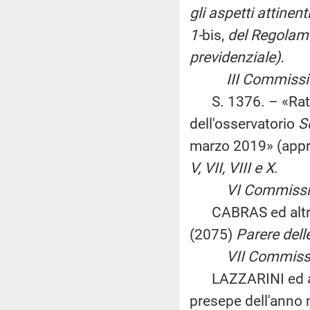
gli aspetti attinenti
1-
bis,
del Regolame
previdenziale).
III Commissione 
S. 1376. – «Ratif
dell'osservatorio
S
marzo 2019» (appr
V, VII, VIII e X
.
VI Commissione
CABRAS ed altri: «
(2075)
Parere dell
VII Commission
LAZZARINI ed altri
presepe dell'anno 