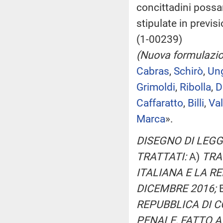
concittadini possan
stipulate in previs
(1-00239)
(Nuova formulazi
Cabras
,
Schirò
,
Un
Grimoldi
,
Ribolla
,
D
Caffaratto
,
Billi
,
Val
Marca
».
DISEGNO DI LEGG
TRATTATI:
A)
TRAT
ITALIANA E LA R
DICEMBRE 2016;
REPUBBLICA DI C
PENALE, FATTO A