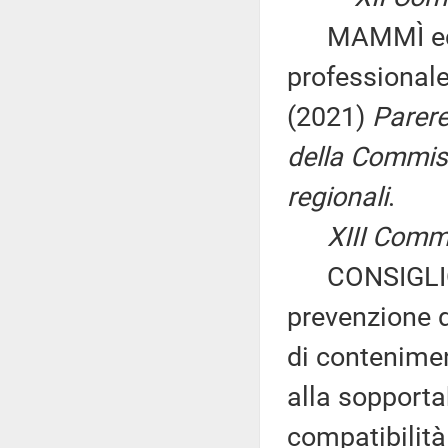
MAMMÌ ed alt
professionale
(2021)
Parere 
della Commiss
regionali
.
XIII Commiss
CONSIGLIO 
prevenzione d
di contenimen
alla sopportab
compatibilità