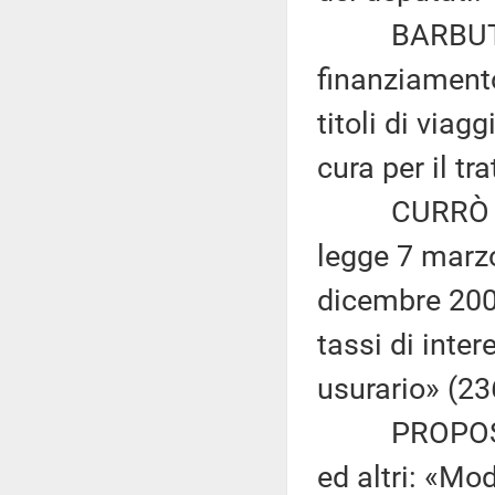
BARBUTO ed a
finanziamento
titoli di viagg
cura per il tr
CURRÒ ed alt
legge 7 marzo
dicembre 2005
tassi di inte
usurario» (23
PROPOSTA 
ed altri: «Mod