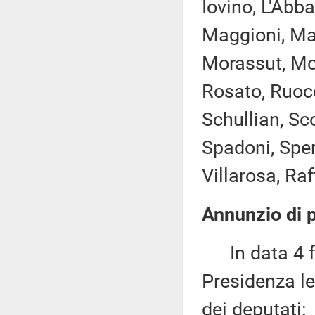
Iovino, L'Abba
Maggioni, Man
Morassut, More
Rosato, Ruocc
Schullian, Sc
Spadoni, Sper
Villarosa, Raff
Annunzio di p
In data 4 fe
Presidenza le
dei deputati: