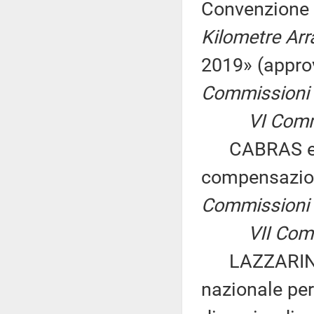
Convenzione i
Kilometre Arr
2019» (appro
Commissioni I, 
VI Commiss
CABRAS ed alt
compensazion
Commissioni I
VII Commis
LAZZARINI ed
nazionale per