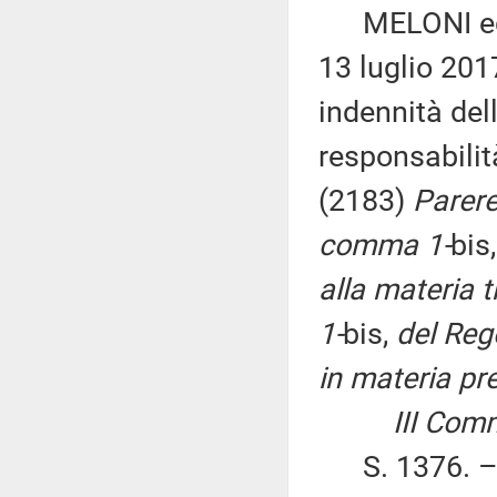
MELONI ed al
13 luglio 201
indennità del
responsabilit
(2183)
Parere
comma 1-
bis
alla materia tr
1-
bis,
del Reg
in materia pre
III Commissi
S. 1376. – «