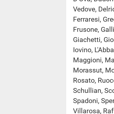
Vedove, Delrio
Ferraresi, Gr
Frusone, Gall
Giachetti, Gio
Iovino, L'Abba
Maggioni, Man
Morassut, More
Rosato, Ruocc
Schullian, Sc
Spadoni, Sper
Villarosa, Raff