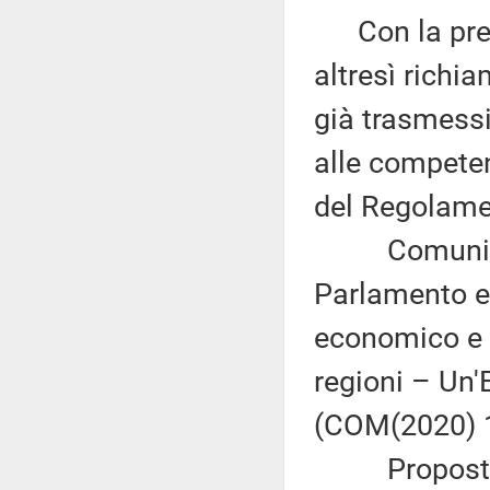
Con la prede
altresì richi
già trasmess
alle competen
del Regolame
Comunicazi
Parlamento eu
economico e 
regioni – Un'
(COM(2020) 14
Proposta di 