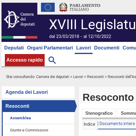
XVIII Legislatu
dal 23/03/2018 - al 12/10/2022
Deputati
Organi Parlamentari
Lavori
Documenti
Comu
Accesso rapido
Stai consultando:
Camera dei deputati
>
Lavori
>
Resoconti
>
Resoconti dell'
Agenda dei Lavori
Resoconto 
Resoconti
Stenografico
Somma
Assemblea
Documento intero
Indice
Giunte e Commissioni