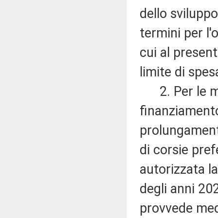
dello svilupp
termini per l'
cui al presen
limite di spes
2. Per le med
finanziamento 
prolungament
di corsie pref
autorizzata l
degli anni 202
provvede medi