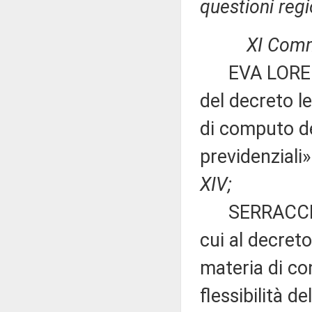
questioni regi
XI Commiss
EVA LORENZON
del decreto l
di computo dei
previdenziali
XIV;
SERRACCHIANI
cui al decret
materia di co
flessibilità d