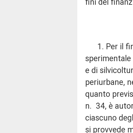
fini del finan
1. Per il fi
sperimentale 
e di silvicolt
periurbane, n
quanto previst
n. 34, è autor
ciascuno degl
si provvede m