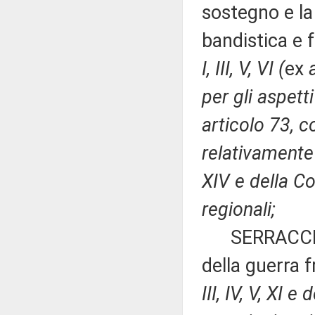
sostegno e la
bandistica e 
I, III, V, VI (
ex
a
per gli aspetti
articolo 73, 
relativamente 
XIV e della C
regionali;
SERRACCHIAN
della guerra 
III, IV, V, XI