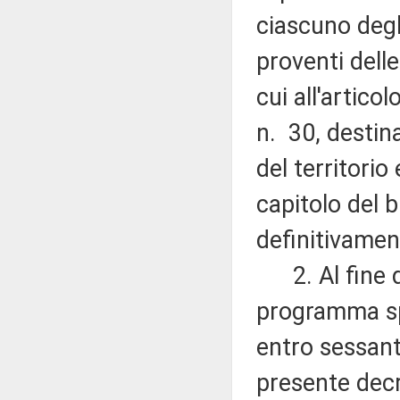
ciascuno degl
proventi dell
cui all'artico
n. 30, destina
del territori
capitolo del b
definitivament
2. Al fine di
programma spe
entro sessanta
presente decr