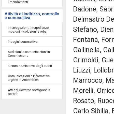
Emendamenti
Dadone, Sabri
Attività di indirizzo, controllo
Delmastro Del
e conoscitiva
Stefano, Dien
Interrogazioni, interpellanze,
mozioni, risoluzioni e odg
Fontana, Form
Indagini conoscitive
Gallinella, Ga
Audizioni e comunicazioni in
Commissione
Grimoldi, Guer
Elenco nominativo degli auditi
Liuzzi, Lollob
Comunicazioni e informative
Marrocco, Mar
urgenti in Assemblea
Morelli, Orric
Atti del Governo sottoposti a
parere
Rosato, Ruocc
Carlo Sibilia,