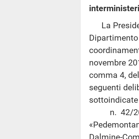
interministe
La Presidenz
Dipartimento
coordinamento
novembre 2019
comma 4, dell
seguenti deli
sottoindicat
n. 42/2019 
«Pedemontana
Dalmine-Como