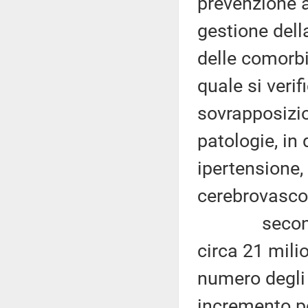
prevenzione 
gestione della
delle comorbi
quale si veri
sovrapposizio
patologie, in
ipertensione,
cerebrovascola
secondo stim
circa 21 mili
numero degli 
incremento pe