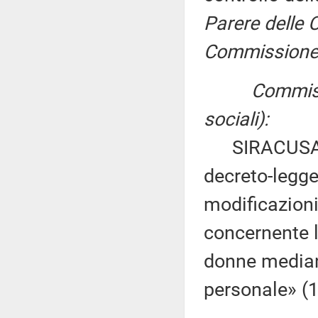
Parere delle C
Commissione p
Commissi
sociali):
SIRACUSANO e
decreto-legge
modificazioni
concernente l
donne mediant
personale» (