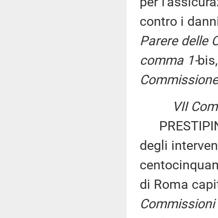
per l'assicura
contro i dann
Parere delle Co
comma 1-
bis
Commissione p
VII Com
PRESTIPINO: 
degli interven
centocinquan
di Roma capit
Commissioni I