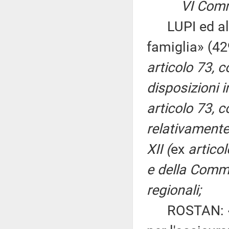
VI Comm
LUPI ed altr
famiglia» (4
articolo 73, 
disposizioni in
articolo 73, 
relativamente 
XII (
ex
artico
e della Commi
regionali;
ROSTAN: «Is