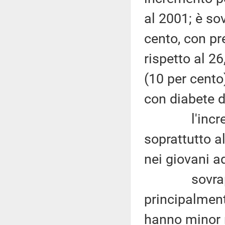
al 2001; è so
cento, con p
rispetto al 2
(10 per cento)
con diabete d
l'increment
soprattutto a
nei giovani ad
sovrappeso
principalment
hanno minor r