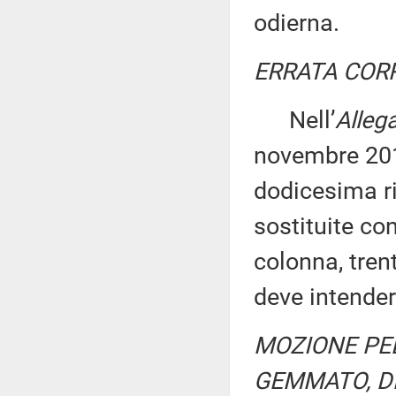
odierna.
ERRATA COR
Nell’
Alleg
novembre 2019
dodicesima ri
sostituite con
colonna, tren
deve intender
MOZIONE PEL
GEMMATO, DE