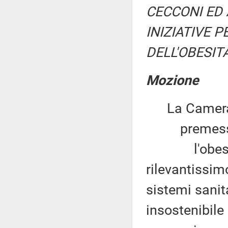
CECCONI ED 
INIZIATIVE 
DELL'OBESIT
Mozione
La Camera
premesso
l'obesità 
rilevantissim
sistemi sanit
insostenibile