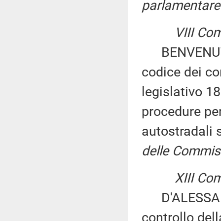
parlamentare 
VIII Co
BENVENUTO ed
codice dei con
legislativo 18
procedure per
autostradali
delle Commiss
XIII Co
D'ALESSANDR
controllo del