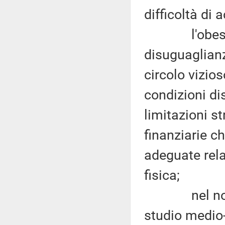
difficoltà di 
l'obesità r
disuguaglianz
circolo vizios
condizioni dis
limitazioni st
finanziarie c
adeguate relat
fisica;
nel nostro P
studio medio-