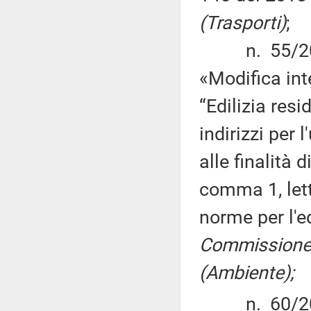
(Trasporti)
;
n. 55/2019 
«Modifica int
“Edilizia res
indirizzi per 
alle finalità 
comma 1, let
norme per l'ed
Commissione (
(Ambiente);
n. 60/201