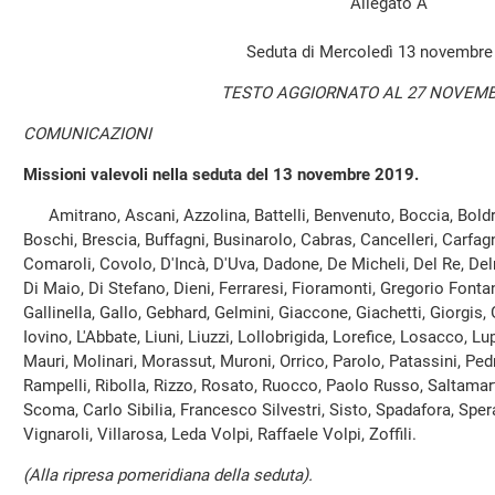
Allegato A
Seduta di Mercoledì 13 novembre
TESTO AGGIORNATO AL 27 NOVEMB
COMUNICAZIONI
Missioni valevoli nella seduta del 13 novembre 2019.
Amitrano, Ascani, Azzolina, Battelli, Benvenuto, Boccia, Boldri
Boschi, Brescia, Buffagni, Businarolo, Cabras, Cancelleri, Carfagna, 
Comaroli, Covolo, D'Incà, D'Uva, Dadone, De Micheli, Del Re, Del
Di Maio, Di Stefano, Dieni, Ferraresi, Fioramonti, Gregorio Fonta
Gallinella, Gallo, Gebhard, Gelmini, Giaccone, Giachetti, Giorgis, 
Iovino, L'Abbate, Liuni, Liuzzi, Lollobrigida, Lorefice, Losacco, 
Mauri, Molinari, Morassut, Muroni, Orrico, Parolo, Patassini, Ped
Rampelli, Ribolla, Rizzo, Rosato, Ruocco, Paolo Russo, Saltamarti
Scoma, Carlo Sibilia, Francesco Silvestri, Sisto, Spadafora, Sper
Vignaroli, Villarosa, Leda Volpi, Raffaele Volpi, Zoffili.
(Alla ripresa pomeridiana della seduta).