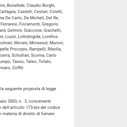
ni, Bonafede, Claudio Borghi,
rfagna, Castelli, Cestari, Cirielli,
ina De Carlo, De Micheli, Del Re,
 Ferraresi, Fioramonti, Gregorio
ard, Gelmini, Giaccone, Giachetti,
i, Liuzzi, Lollobrigida, Lorefice,
linari, Morani, Morassut, Muroni,
apelle Procopio, Rampelli, Ribolla,
cerra, Schullian, Scoma, Carlo
Stumpo, Tasso, Tateo, Tofalo,
naro, Zoffili.
la seguente proposta di legge
o 2003, n. 3, concernenti
 dell'articolo 173-
bis
del codice
in materia di divieto di fumare