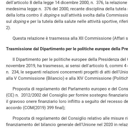
dell'articolo 8 della legge 14 dicembre 2000, n. 376, la relazione
medesima legge n. 376 del 2000, recante disciplina della tutela sa
della lotta contro il
doping
e sull'attività svolta dalla Commission
sul
doping
e per la tutela della salute nelle attività sportive, ri
2).
Questa relazione è trasmessa alla XII Commissione (Affari so
Trasmissione dal Dipartimento per le politiche europee della Pre
Il Dipartimento per le politiche europee della Presidenza del Co
novembre 2019, ha trasmesso, ai sensi dell'articolo 6, commi 4 
n. 234, le seguenti relazioni concernenti progetti di atti dell'
alla V Commissione (Bilancio) e alla XIV Commissione (Politich
Proposta di regolamento del Parlamento europeo e del Consig
(CE) n. 2012/2002 del Consiglio per fornire sostegno finanziario 
il gravoso onere finanziario loro inflitto a seguito del recesso 
accordo (COM(2019) 399 final);
Proposta di regolamento del Consiglio relativo alle misure rig
finanziamento del bilancio generale dell'Unione nel 2020 in rela