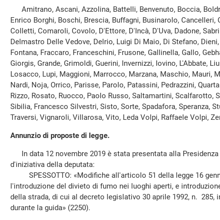
Amitrano, Ascani, Azzolina, Battelli, Benvenuto, Boccia, Boldri
Enrico Borghi, Boschi, Brescia, Buffagni, Businarolo, Cancelleri, Ca
Colletti, Comaroli, Covolo, D'Ettore, D'Incà, D'Uva, Dadone, Sabr
Delmastro Delle Vedove, Delrio, Luigi Di Maio, Di Stefano, Dieni,
Fontana, Fraccaro, Franceschini, Frusone, Gallinella, Gallo, Gebh
Giorgis, Grande, Grimoldi, Guerini, Invernizzi, Iovino, L'Abbate, Liun
Losacco, Lupi, Maggioni, Marrocco, Marzana, Maschio, Mauri, Mo
Nardi, Noja, Orrico, Parisse, Parolo, Patassini, Pedrazzini, Quart
Rizzo, Rosato, Ruocco, Paolo Russo, Saltamartini, Scalfarotto, S
Sibilia, Francesco Silvestri, Sisto, Sorte, Spadafora, Speranza, 
Traversi, Vignaroli, Villarosa, Vito, Leda Volpi, Raffaele Volpi, Zen
Annunzio di proposte di legge.
In data 12 novembre 2019 è stata presentata alla Presidenza 
d'iniziativa della deputata:
SPESSOTTO: «Modifiche all'articolo 51 della legge 16 gennai
l'introduzione del divieto di fumo nei luoghi aperti, e introduzione
della strada, di cui al decreto legislativo 30 aprile 1992, n. 285, 
durante la guida» (2250).