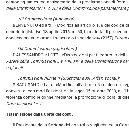
centocinquantesimo anniversario della proclamazione di Roma ca
delle Commissioni I, V, VIII e della Commissione parlamentare pe
VIII Commissione (Ambiente):
BENVENUTO ed altri: «Modifica all'articolo 178 del codice dei c
decreto legislativo 18 aprile 2016, n. 50, in materia di procedure
concessioni autostradali scadute o in scadenza» (2157)
Parere 
XIII Commissione (Agricoltura):
D'ALESSANDRO e LOTTI: «Disposizioni per il controllo della p
Parere delle Commissioni I, V, VIII, XIV e della Commissione pa
regionali.
Commissioni riunite II (Giustizia) e XII (Affari sociali):
SIRACUSANO ed altri: «Modifica all'articolo 5 del decreto-leg
convertito, con modificazioni, dalla legge 15 ottobre 2013, n. 1
violenza contro le donne mediante la promozione di corsi di di
Commissioni I e V.
Trasmissione dalla Corte dei conti.
Il Presidente della Sezione del controllo sugli enti della Corte 