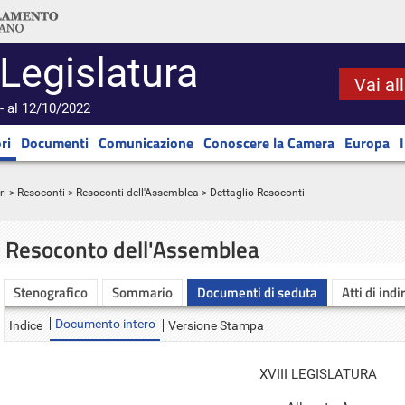
 Legislatura
Vai al
- al 12/10/2022
ri
Documenti
Comunicazione
Conoscere la Camera
Europa
ri
>
Resoconti
>
Resoconti dell'Assemblea
> Dettaglio Resoconti
Resoconto dell'Assemblea
Stenografico
Sommario
Documenti di seduta
Atti di indi
Documento intero
Indice
Versione Stampa
XVIII LEGISLATURA