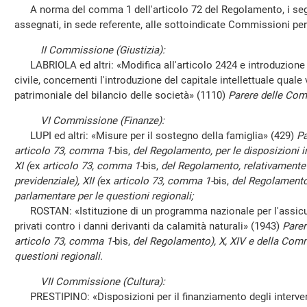
A norma del comma 1 dell'articolo 72 del Regolamento, i segu
assegnati, in sede referente, alle sottoindicate Commissioni pe
II Commissione (Giustizia):
LABRIOLA ed altri: «Modifica all'articolo 2424 e introduzione d
civile, concernenti l'introduzione del capitale intellettuale quale 
patrimoniale del bilancio delle società» (1110)
Parere delle Commi
VI Commissione (Finanze):
LUPI ed altri: «Misure per il sostegno della famiglia» (429)
Pa
articolo 73, comma 1-
bis,
del Regolamento, per le disposizioni in m
XI (
ex
articolo 73, comma 1-
bis,
del Regolamento, relativamente 
previdenziale), XII (
ex
articolo 73, comma 1-
bis,
del Regolamento
parlamentare per le questioni regionali;
ROSTAN: «Istituzione di un programma nazionale per l'assicura
privati contro i danni derivanti da calamità naturali» (1943)
Parer
articolo 73, comma 1-
bis,
del Regolamento), X, XIV e della Com
questioni regionali.
VII Commissione (Cultura):
PRESTIPINO: «Disposizioni per il finanziamento degli intervent