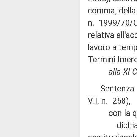
comma, della C
n. 1999/70/CE
relativa all'
lavoro a temp
Termini Imeres
alla XI
Sentenza n. 
VII, n. 258),
con la qu
dichiara ina