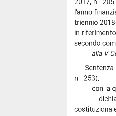
2017, n. 205 
l'anno finanzi
triennio 2018
in riferimento
secondo comm
alla V 
Sentenza n. 
n. 253),
con la qu
dichiara non
costituzional