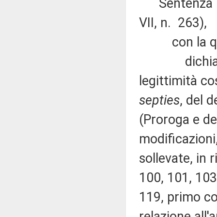
Sentenza n.
VII, n. 263),
con la qu
dichiara l'i
legittimità co
septies
, del 
(Proroga e def
modificazioni
sollevate, in r
100, 101, 103
119, primo co
relazione all'