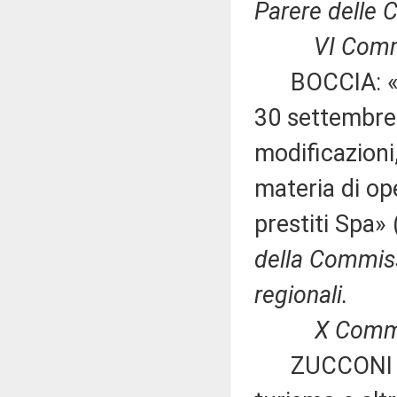
Parere delle C
VI Commiss
BOCCIA: «Mod
30 settembre 
modificazioni
materia di ope
prestiti Spa»
della Commiss
regionali.
X Commi
ZUCCONI ed a