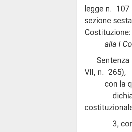
legge n. 107 
sezione sesta,
Costituzione:
alla I C
Sentenza n.
VII, n. 265),
con la qu
dichiara ina
costituzionale
3, commi