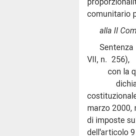
proporzionalit
comunitario p
alla II Co
Sentenza n. 
VII, n. 256),
con la qu
dichiara no
costituzionale
marzo 2000, n
di imposte su
dell'articolo 