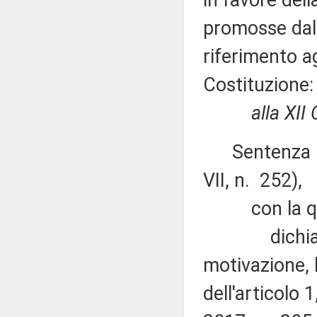
in favore dell
promosse dal 
riferimento ag
Costituzione:
alla XII
Sentenza n. 
VII, n. 252),
con la qu
dichiara no
motivazione, l
dell'articolo