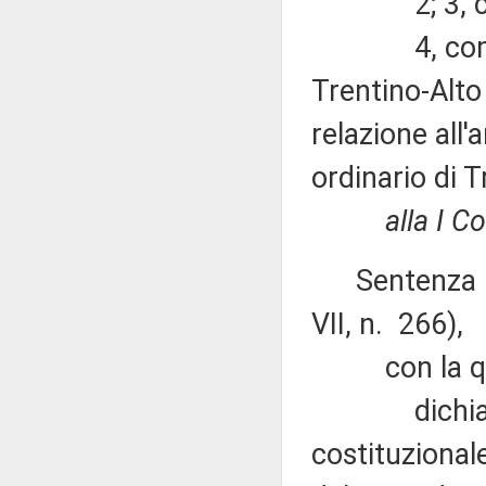
2; 3, comm
4, commi 1, 
Trentino-Alto 
relazione all'
ordinario di T
alla I C
Sentenza n.
VII, n. 266),
con la qu
dichiara ina
costituzionale