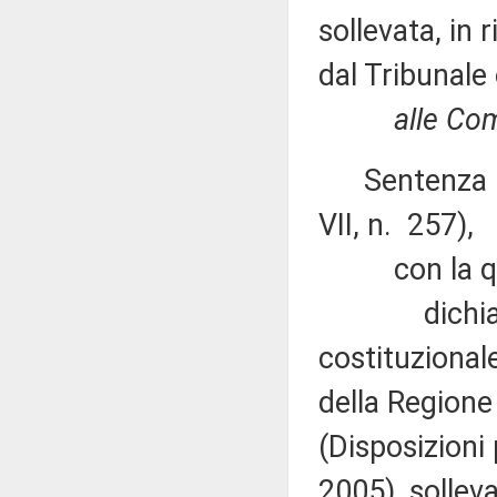
sollevata, in 
dal Tribunale
alle Com
Sentenza n. 
VII, n. 257),
con la qu
dichiara ina
costituzionale
della Regione
(Disposizioni
2005), solleva