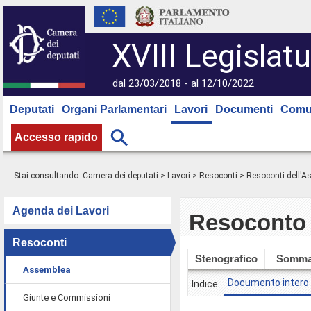
XVIII Legislatu
dal 23/03/2018 - al 12/10/2022
Deputati
Organi Parlamentari
Lavori
Documenti
Comu
Accesso rapido
Stai consultando:
Camera dei deputati
>
Lavori
>
Resoconti
>
Resoconti dell'
Agenda dei Lavori
Resoconto 
Resoconti
Stenografico
Somma
Assemblea
Documento intero
Indice
Giunte e Commissioni