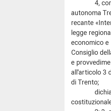
4, comma 4,
autonoma Tren
recante «Inter
legge regiona
economico e 
Consiglio del
e provvedimen
all'articolo 3
di Trento;
dichiara no
costituzionale