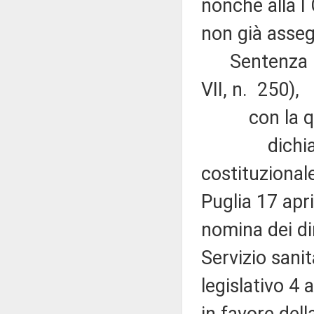
nonché alla I
non già asseg
Sentenza n. 
VII, n. 250),
con la qu
dichiara non
costituzionale
Puglia 17 apr
nomina dei dir
Servizio sanit
legislativo 4 