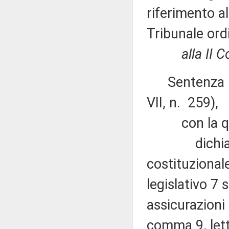
riferimento al
Tribunale ord
alla II 
Sentenza n. 
VII, n. 259),
con la qu
dichiara non
costituzional
legislativo 7
assicurazioni 
comma 9, lett