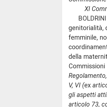
XI Commiss
BOLDRINI ed 
genitorialità,
femminile, no
coordinamento
della maternit
Commissioni I,
Regolamento, p
V, VI (
ex
artic
gli aspetti atti
articolo 73, 