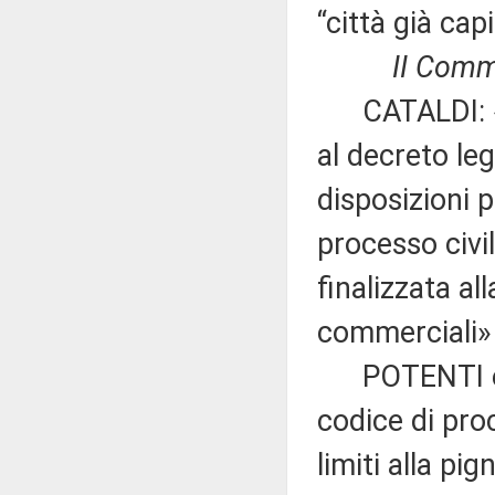
“città già capi
II Commi
CATALDI: «Mo
al decreto leg
disposizioni p
processo civi
finalizzata al
commerciali»
POTENTI ed al
codice di proc
limiti alla pi