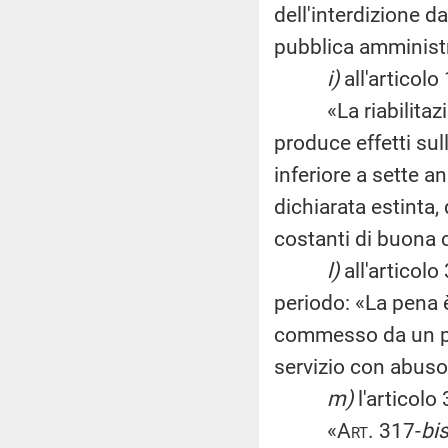
dell'interdizione da
pubblica amminist
i)
all'articolo
«La riabilitazio
produce effetti su
inferiore a sette a
dichiarata estinta,
costanti di buona 
l)
all'articolo
periodo: «La pena è
commesso da un pub
servizio con abuso 
m)
l'articolo
«
Art
. 317-
bi