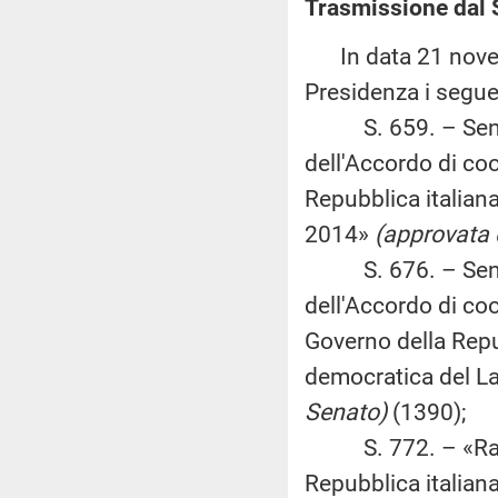
Trasmissione dal 
In data 21 novemb
Presidenza i seguen
S. 659. – Senato
dell'Accordo di coo
Repubblica italiana
2014»
(approvata 
S. 676. – Senato
dell'Accordo di coo
Governo della Repu
democratica del La
Senato)
(1390);
S. 772. – «Ratifi
Repubblica italian