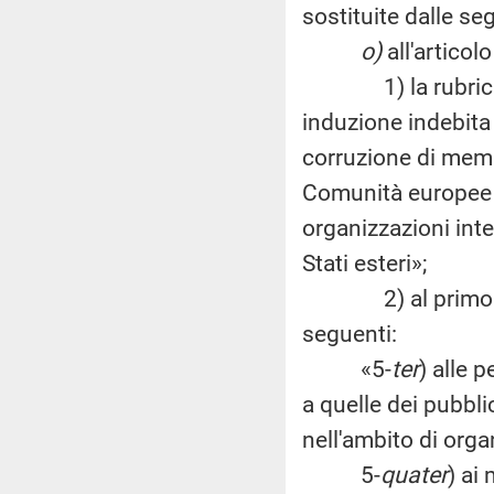
sostituite dalle seg
o)
all'articol
1) la rubrica è s
induzione indebita 
corruzione di membr
Comunità europee o
organizzazioni inte
Stati esteri»;
2) al primo co
seguenti:
«5-
ter
) alle 
a quelle dei pubblic
nell'ambito di orga
5-
quater
) ai