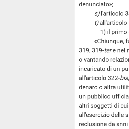
denunciato»;
s)
l'articolo 
t)
all'articolo
1) il primo com
«Chiunque, fuori d
319, 319-
ter
e nei r
o vantando relazion
incaricato di un pub
all'articolo 322-
bis
denaro o altra util
un pubblico ufficia
altri soggetti di cui
all'esercizio delle 
reclusione da anni