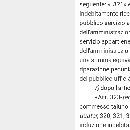
seguente: «, 321» 
indebitamente ricev
pubblico servizio a
dell'amministrazion
servizio appartiene,
dell'amministrazion
una somma equivalen
riparazione pecunia
del pubblico ufficia
r)
dopo l'arti
«
Art
. 323-
ter
commesso taluno dei
quater
, 320, 321, 
induzione indebita i