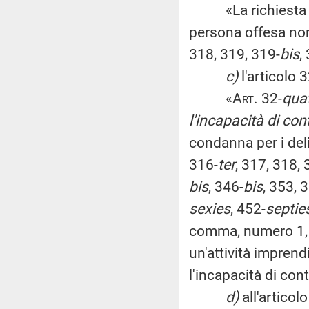
«La richiesta del 
persona offesa non 
318, 319, 319-
bis
,
c)
l'articolo 3
«
Art
. 32-
quat
l'incapacità di co
condanna per i deli
316-
ter
, 317, 318, 
bis
, 346-
bis
, 353, 
sexies
, 452-
septie
comma, numero 1,
un'attività impren
l'incapacità di con
d)
all'articol