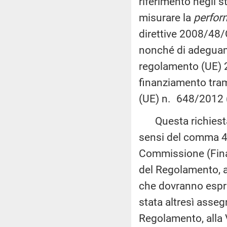
riferimento negli st
misurare la
perfor
direttive 2008/48
nonché di adeguame
regolamento (UE) 2
finanziamento trami
(UE) n. 648/2012
Questa richiesta,
sensi del comma 4 
Commissione (Finan
del Regolamento, a
che dovranno esprim
stata altresì asseg
Regolamento, alla 