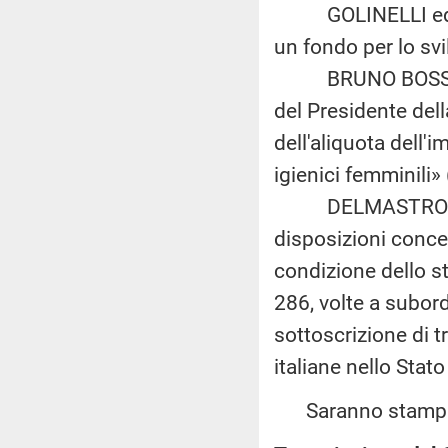
GOLINELLI ed altri
un fondo per lo svi
BRUNO BOSSIO ed a
del Presidente del
dell'aliquota dell'
igienici femminili»
DELMASTRO DELLE 
disposizioni concer
condizione dello st
286, volte a subord
sottoscrizione di tr
italiane nello Stat
Saranno stampate