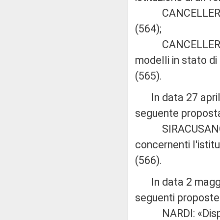
CANCELLERI: «Disp
(564);
CANCELLERI e LO
modelli in stato d
(565).
In data 27 aprile
seguente proposta 
SIRACUSANO: «Mo
concernenti l'istit
(566).
In data 2 maggio
seguenti proposte d
NARDI: «Disposizi