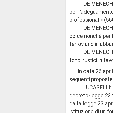
DE MENECH: «Dis
per l'adeguamento
professionali» (56
DE MENECH: «Norm
dolce nonché per l
ferroviario in abb
DE MENECH: «Integ
fondi rustici in fav
In data 26 aprile
seguenti proposte 
LUCASELLI: «Mod
decreto-legge 23 f
dalla legge 23 apri
istituzione di un f