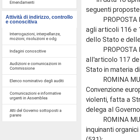
Emendamenti
seguenti proposte d
Attività di indirizzo, controllo
PROPOSTA DI L
e conoscitiva
agli articoli 116 
Interrogazioni, interpellanze,
dello Stato e delle
mozioni, risoluzioni e odg
PROPOSTA DI L
Indagini conoscitive
all'articolo 117 
Audizioni e comunicazioni in
Stato in materia di
Commissione
ROMINA MURA: «A
Elenco nominativo degli auditi
Convenzione europe
Comunicazioni e informative
urgenti in Assemblea
violenti, fatta a 
delega al Governo 
Atti del Governo sottoposti a
parere
ROMINA MURA: «R
inquinanti organic
(531);