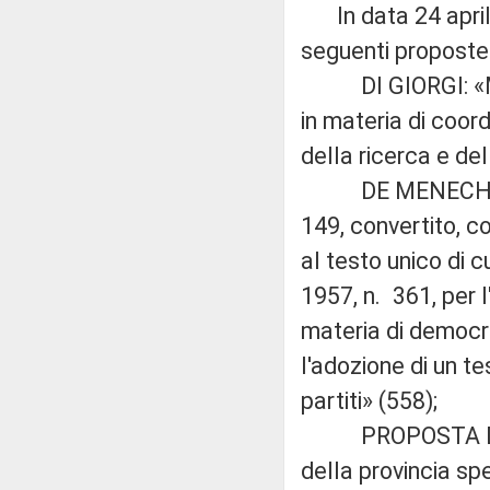
In data 24 aprile
seguenti proposte d
DI GIORGI: «Modif
in materia di coo
della ricerca e del
DE MENECH: «Mod
149, convertito, c
al testo unico di 
1957, n. 361, per l
materia di democra
l'adozione di un te
partiti» (558);
PROPOSTA DI LE
della provincia sp