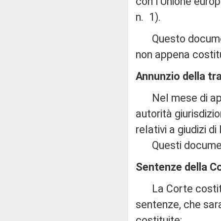
con l'Unione europe
n. 1).
Questo document
non appena costitu
Annunzio della tra
Nel mese di apri
autorità giurisdizi
relativi a giudizi d
Questi documenti
Sentenze della Co
La Corte costituz
sentenze, che sar
costituite: