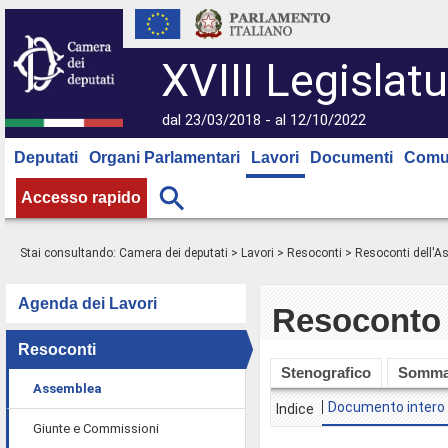
XVIII Legislatu
dal 23/03/2018 - al 12/10/2022
Deputati
Organi Parlamentari
Lavori
Documenti
Comu
Accesso rapido
Stai consultando:
Camera dei deputati
>
Lavori
>
Resoconti
>
Resoconti dell'
Agenda dei Lavori
Resoconto 
Resoconti
Stenografico
Somma
Assemblea
Documento intero
Indice
Giunte e Commissioni