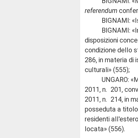
BIGNAMI: «Modific
referendum
confer
BIGNAMI: «Istitu
BIGNAMI: «Intro
disposizioni conce
condizione dello st
286, in materia di 
culturali» (555);
UNGARO: «Modific
2011, n. 201, conv
2011, n. 214, in m
posseduta a titolo d
residenti all'estero
locata» (556).