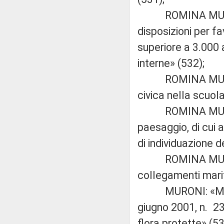
ROMINA MURA: «In
disposizioni per f
superiore a 3.000 
interne» (532);
ROMINA MURA: «I
civica nella scuol
ROMINA MURA: «Mo
paesaggio, di cui 
di individuazione d
ROMINA MURA e 
collegamenti marit
MURONI: «Modific
giugno 2001, n. 231
flora protette» (53