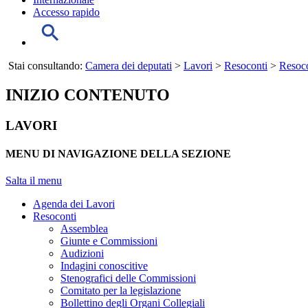
Accesso rapido
Stai consultando:
Camera dei deputati
>
Lavori
>
Resoconti
>
Resoco
INIZIO CONTENUTO
LAVORI
MENU DI NAVIGAZIONE DELLA SEZIONE
Salta il menu
Agenda dei Lavori
Resoconti
Assemblea
Giunte e Commissioni
Audizioni
Indagini conoscitive
Stenografici delle Commissioni
Comitato per la legislazione
Bollettino degli Organi Collegiali