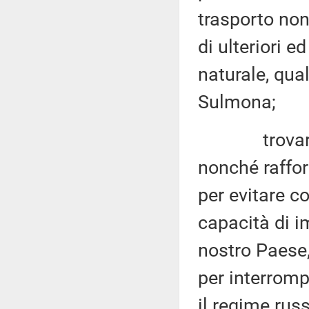
trasporto nonc
di ulteriori e
naturale, qual
Sulmona;
trovare quin
nonché rafforz
per evitare c
capacità di i
nostro Paese,
per interromp
il regime russ