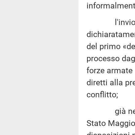
informalmente
l'invio di a
dichiaratamen
del primo «de
processo dagli
forze armate 
diretti alla p
conflitto;
già nel mar
Stato Maggior