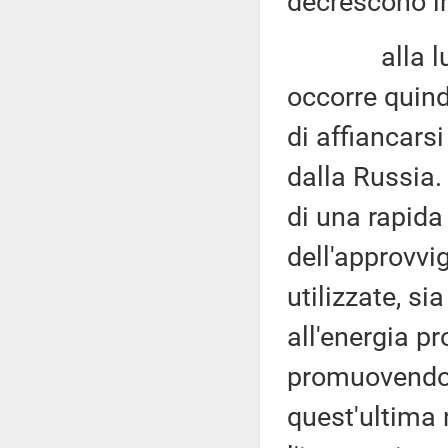
decrescono in
alla luce d
occorre quind
di affiancars
dalla Russia. 
di una rapida 
dell'approvvi
utilizzate, s
all'energia pr
promuovendo 
quest'ultima