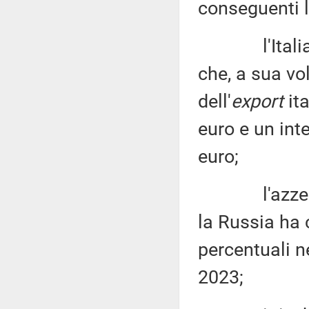
conseguenti l
l'Italia è i
che, a sua vo
dell'
export
ita
euro e un int
euro;
l'azzeramen
la Russia ha 
percentuali ne
2023;