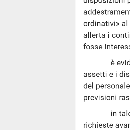
disposizioni p
addestramento
ordinativi» al
allerta i cont
fosse interess
è evidente 
assetti e i di
del personal
previsioni ras
in tale ott
richieste ava