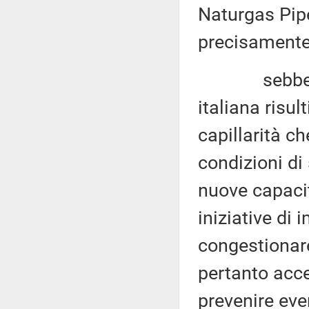
Naturgas Pipe
precisamente
sebbene, tut
italiana risul
capillarità ch
condizioni di 
nuove capacit
iniziative di
congestionare
pertanto accel
prevenire eve