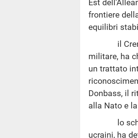
Est dell'Allea
frontiere del
equilibri stabi
il Cremlino
militare, ha 
un trattato i
riconosciment
Donbass, il ri
alla Nato e la
lo schieram
ucraini, ha d