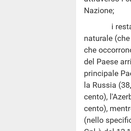
Nazione;
i restanti 7
naturale (che
che occorrono
del Paese arr
principale Pae
la Russia (38,
cento), l'Azer
cento), mentr
(nello specif