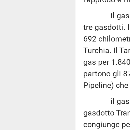
il gas dall'
tre gasdotti.
692 chilometr
Turchia. Il Ta
gas per 1.840
partono gli 8
Pipeline) che 
il gas dal N
gasdotto Tran
congiunge per