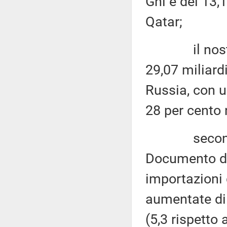
Gnl è del 13,1
Qatar;
il nostro P
29,07 miliardi
Russia, con 
28 per cento 
secondo gli
Documento di
importazioni 
aumentate di 
(5,3 rispetto