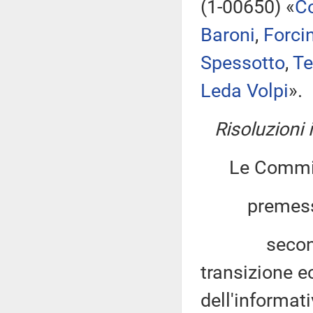
(1-00650) «
Co
Baroni
,
Forcin
Spessotto
,
Te
Leda Volpi
».
Risoluzioni
Le Commiss
premesso
secondo qua
transizione e
dell'informat