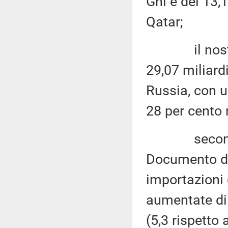
Gnl è del 13,1
Qatar;
il nostro P
29,07 miliardi
Russia, con 
28 per cento 
secondo gli
Documento di
importazioni 
aumentate di 
(5,3 rispetto