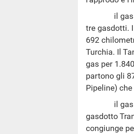
il gas dall'
tre gasdotti.
692 chilometr
Turchia. Il Ta
gas per 1.840
partono gli 8
Pipeline) che 
il gas dal N
gasdotto Tran
congiunge per