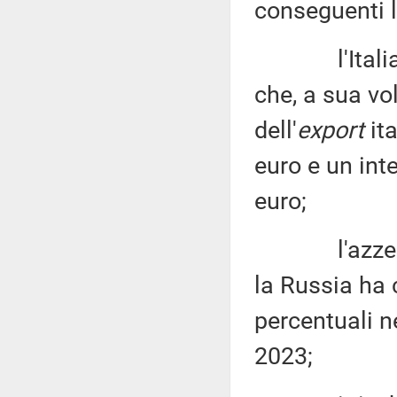
conseguenti l
l'Italia è i
che, a sua vo
dell'
export
ita
euro e un int
euro;
l'azzeramen
la Russia ha 
percentuali ne
2023;