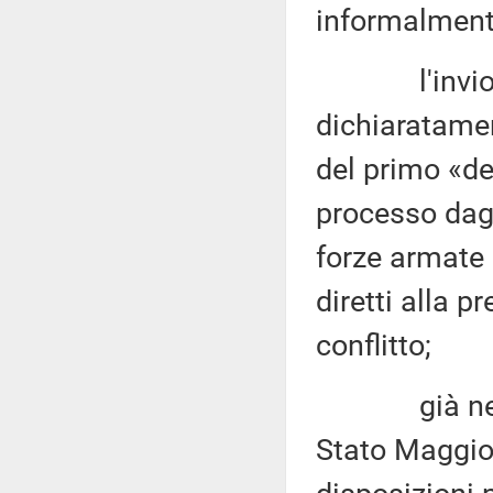
informalmente
l'invio di a
dichiaratamen
del primo «de
processo dagli
forze armate 
diretti alla p
conflitto;
già nel mar
Stato Maggior