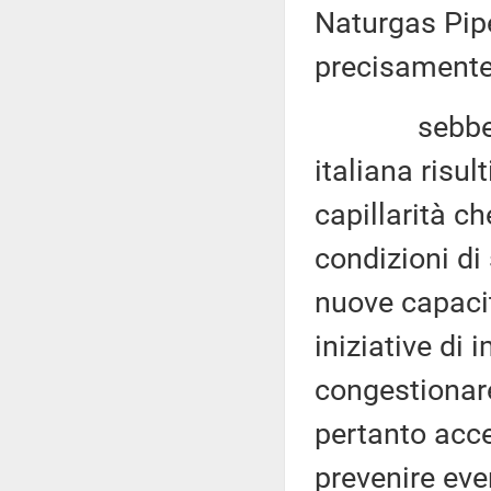
Naturgas Pipe
precisamente
sebbene, tut
italiana risul
capillarità ch
condizioni di 
nuove capacit
iniziative di
congestionare
pertanto accel
prevenire eve