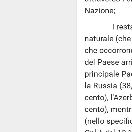
Nazione;
i restanti 7
naturale (che
che occorrono
del Paese arr
principale Pae
la Russia (38,
cento), l'Azer
cento), mentr
(nello specif