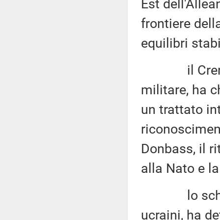
Est dell'Allea
frontiere del
equilibri stabi
il Cremlino
militare, ha 
un trattato i
riconosciment
Donbass, il ri
alla Nato e la
lo schieram
ucraini, ha d