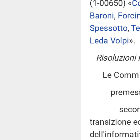
(1-00650) «
Co
Baroni
,
Forcin
Spessotto
,
Te
Leda Volpi
».
Risoluzioni
Le Commiss
premesso
secondo qua
transizione e
dell'informat