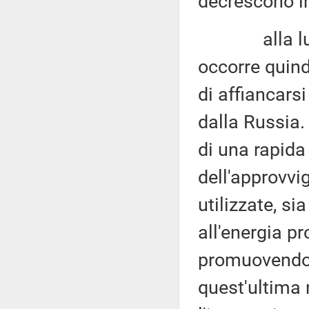
decrescono in
alla luce d
occorre quind
di affiancars
dalla Russia. 
di una rapida 
dell'approvvi
utilizzate, s
all'energia pr
promuovendo 
quest'ultima