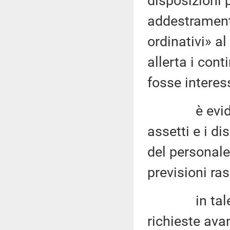
disposizioni p
addestramento
ordinativi» al
allerta i cont
fosse interess
è evidente 
assetti e i di
del personal
previsioni ras
in tale ott
richieste ava