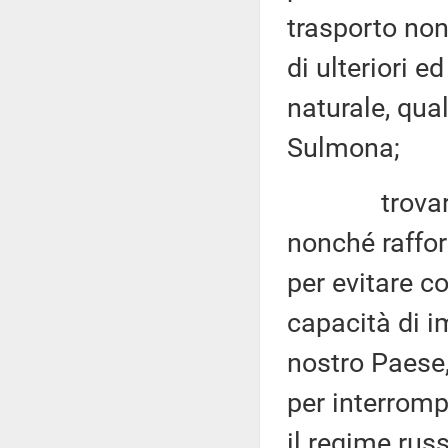
trasporto nonc
di ulteriori e
naturale, qual
Sulmona;
trovare quin
nonché rafforz
per evitare c
capacità di i
nostro Paese,
per interromp
il regime russ