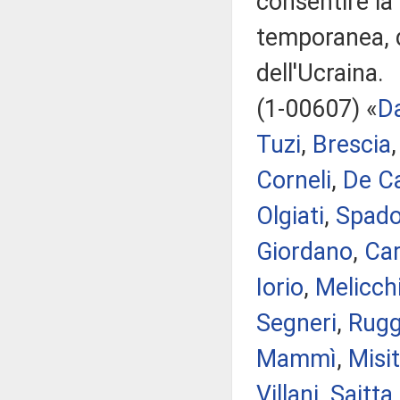
consentire la 
temporanea, d
dell'Ucraina.
(1-00607) «
D
Tuzi
,
Brescia
Corneli
,
De Ca
Olgiati
,
Spado
Giordano
,
Ca
Iorio
,
Melicch
Segneri
,
Rugg
Mammì
,
Misit
Villani
,
Saitta