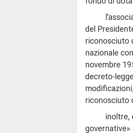
fondo di dota
l'associazio
del President
riconosciuto 
nazionale con
novembre 1959
decreto-legge
modificazioni,
riconosciuto 
inoltre, è i
governative» s