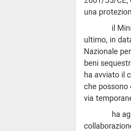
2001/55/CE, e
una protezio
il Ministro
ultimo, in da
Nazionale per
beni sequestra
ha avviato il
che possono e
via temporane
ha aggiunto
collaborazione