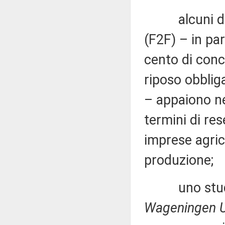
alcuni degli
(F2F) – in par
cento di conci
riposo obbliga
– appaiono ne
termini di res
imprese agrico
produzione;
uno studio d
Wageningen U