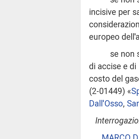
incisive per s
considerazione
europeo dell'
se non si ri
di accise e di 
costo del gaso
(2-01449) «
S
Dall'Osso
,
San
Interrogazio
MARCO D