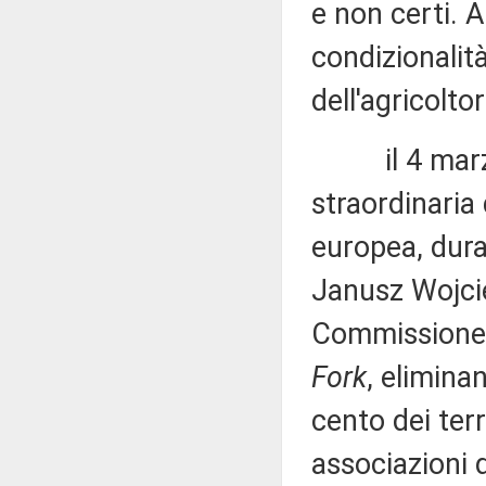
e non certi. 
condizionalit
dell'agricolto
il 4 marzo 2
straordinaria 
europea, duran
Janusz Wojcie
Commissione è
Fork
, elimina
cento dei terr
associazioni 