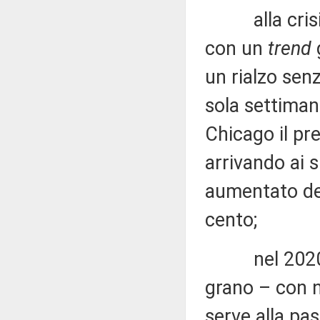
alla crisi e
con un
trend
g
un rialzo sen
sola settiman
Chicago il pr
arrivando ai s
aumentato del
cento;
nel 2020 il 
grano – con n
serve alla pas