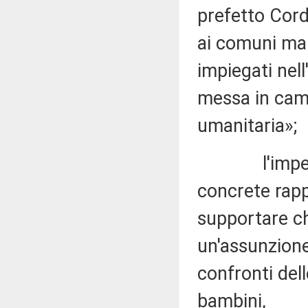
prefetto Corda
ai comuni ma 
impiegati nell
messa in cam
umanitaria»;
l'impegno d
concrete rap
supportare chi
un'assunzione
confronti del
bambini,