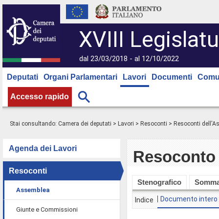
XVIII Legislatu
dal 23/03/2018 - al 12/10/2022
Deputati
Organi Parlamentari
Lavori
Documenti
Comu
Accesso rapido
Stai consultando:
Camera dei deputati
>
Lavori
>
Resoconti
>
Resoconti dell'
Agenda dei Lavori
Resoconto 
Resoconti
Stenografico
Somma
Assemblea
Documento intero
Indice
Giunte e Commissioni