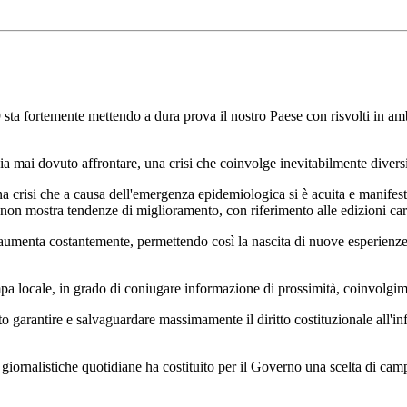
temente mettendo a dura prova il nostro Paese con risvolti in ambito
 dovuto affrontare, una crisi che coinvolge inevitabilmente diversi set
si che a causa dell'emergenza epidemiologica si è acuita e manifestata
non mostra tendenze di miglioramento, con riferimento alle edizioni car
ta costantemente, permettendo così la nascita di nuove esperienze e te
ale, in grado di coniugare informazione di prossimità, coinvolgiment
ire e salvaguardare massimamente il diritto costituzionale all'informa
nalistiche quotidiane ha costituito per il Governo una scelta di campo 