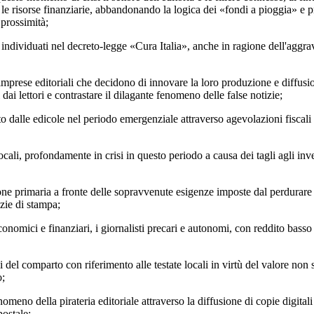
le risorse finanziarie, abbandonando la logica dei «fondi a pioggia» e pr
 prossimità;
dividuati nel decreto-legge «Cura Italia», anche in ragione dell'aggr
rese editoriali che decidono di innovare la loro produzione e diffusione 
ai lettori e contrastare il dilagante fenomeno delle false notizie;
dalle edicole nel periodo emergenziale attraverso agevolazioni fiscali 
i, profondamente in crisi in questo periodo a causa dei tagli agli investi
 primaria a fronte delle sopravvenute esigenze imposte dal perdurare de
nzie di stampa;
nomici e finanziari, i giornalisti precari e autonomi, con reddito basso
el comparto con riferimento alle testate locali in virtù del valore non s
o;
eno della pirateria editoriale attraverso la diffusione di copie digitali 
postale;