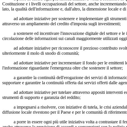
Costituzione e i livelli occupazionali del settore, anche incrementando 
lato, la qualità dell'informazione e, dall'altro, la dimensione locale e di
ad adottare iniziative per sostenere e implementare gli strumenti in
attraverso un ampliamento del credito d'imposta sugli investimenti;
a sostenere ed incentivare l'innovazione digitale del settore e le imp
circolazione delle informazioni sui canali maggiormente utilizzati oggi d
ad adottare iniziative per riconoscere il prezioso contributo svolto 
ulteriormente il molo di snodo di comunità;
ad adottare iniziative per incrementare il fondo per le emittenti local
l'informazione riguardante l'emergenza oltre che sostenere il settore;
a garantire la continuità dell'erogazione dei servizi di informazione
supportare e garantire la continuità offerta dai servizi offerti dalle age
ad adottare iniziative per tutelare attraverso appositi interventi eco
strumenti di supporto e garanzia del reddito;
a impegnarsi a risolvere, con iniziative di tutela, le crisi aziendali d
diffusione locale rivestono per il Paese e per le comunità di riferiment
a porre in essere ogni più utile iniziativa volta a contrastare il fenom
anche attraverso la previsione di accordi e convenzioni con la polizia 