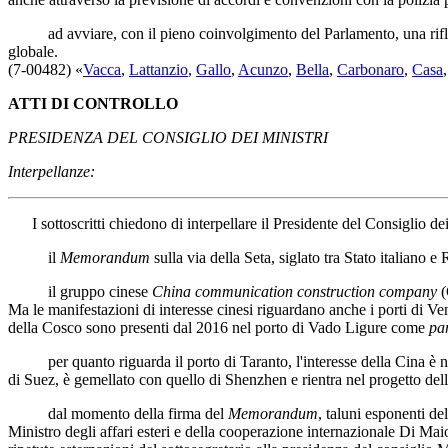
ad avviare, con il pieno coinvolgimento del Parlamento, una riflessi
globale.
(7-00482) «
Vacca
,
Lattanzio
,
Gallo
,
Acunzo
,
Bella
,
Carbonaro
,
Casa
ATTI DI CONTROLLO
PRESIDENZA DEL CONSIGLIO DEI MINISTRI
Interpellanze:
I sottoscritti chiedono di interpellare
il Presidente del Consiglio dei 
il
Memorandum
sulla via della Seta, siglato tra Stato italiano
il gruppo cinese
China communication construction company
(
Ma le manifestazioni di interesse cinesi riguardano anche i porti di Ve
della Cosco sono presenti dal 2016 nel porto di Vado Ligure come
pa
per quanto riguarda il porto di Taranto, l'interesse della Cina è noto
di Suez, è gemellato con quello di Shenzhen e rientra nel progetto del
dal momento della firma del
Memorandum
, taluni esponenti d
Ministro degli affari esteri e della cooperazione internazionale Di Maio