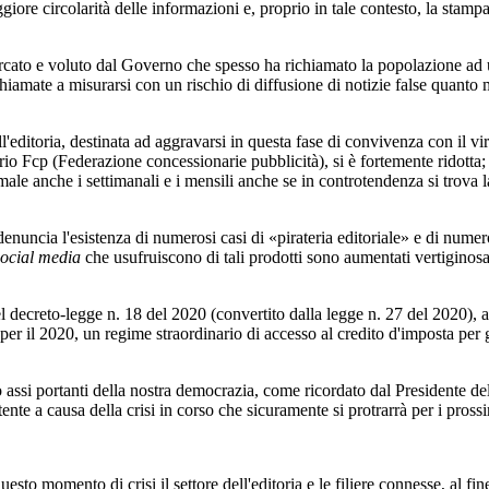
circolarità delle informazioni e, proprio in tale contesto, la stampa
ercato e voluto dal Governo che spesso ha richiamato la popolazione ad u
e chiamate a misurarsi con un rischio di diffusione di notizie false quant
toria, destinata ad aggravarsi in questa fase di convivenza con il virus,
orio Fcp (Federazione concessionarie pubblicità), si è fortemente ridotta
 male anche i settimanali e i mensili anche se in controtendenza si trova 
a l'esistenza di numerosi casi di «pirateria editoriale» e di numerosi 
social media
che usufruiscono di tali prodotti sono aumentati vertiginos
reto-legge n. 18 del 2020 (convertito dalla legge n. 27 del 2020), ar
 per il 2020, un regime straordinario di accesso al credito d'imposta per g
i portanti della nostra democrazia, come ricordato dal Presidente dell
tente a causa della crisi in corso che sicuramente si protrarrà per i pross
momento di crisi il settore dell'editoria e le filiere connesse, al fine d