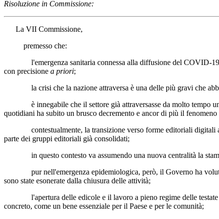
Risoluzione in Commissione:
La VII Commissione,
premesso che:
l'emergenza sanitaria connessa alla diffusione del COVID-19 sta for
con precisione
a priori
;
la crisi che la nazione attraversa è una delle più gravi che abbia mai
è innegabile che il settore già attraversasse da molto tempo una cri
quotidiani ha subito un brusco decremento e ancor di più il fenomeno 
contestualmente, la transizione verso forme editoriali digitali aumen
parte dei gruppi editoriali già consolidati;
in questo contesto va assumendo una nuova centralità la stampa loc
pur nell'emergenza epidemiologica, però, il Governo ha voluto garant
sono state esonerate dalla chiusura delle attività;
l'apertura delle edicole e il lavoro a pieno regime delle testate gior
concreto, come un bene essenziale per il Paese e per le comunità;