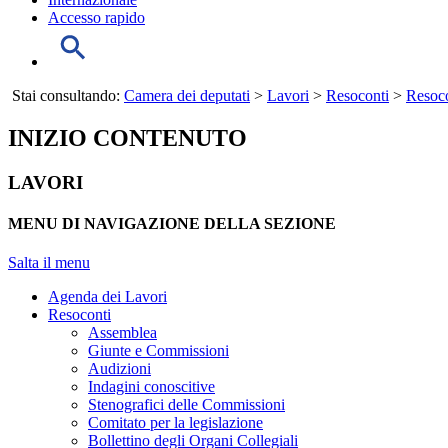
Accesso rapido
Stai consultando:
Camera dei deputati
>
Lavori
>
Resoconti
>
Resoco
INIZIO CONTENUTO
LAVORI
MENU DI NAVIGAZIONE DELLA SEZIONE
Salta il menu
Agenda dei Lavori
Resoconti
Assemblea
Giunte e Commissioni
Audizioni
Indagini conoscitive
Stenografici delle Commissioni
Comitato per la legislazione
Bollettino degli Organi Collegiali