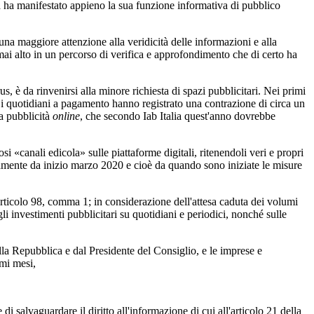
 ha manifestato appieno la sua funzione informativa di pubblico
na maggiore attenzione alla veridicità delle informazioni e alla
o mai alto in un percorso di verifica e approfondimento che di certo ha
 è da rinvenirsi alla minore richiesta di spazi pubblicitari. Nei primi
; i quotidiani a pagamento hanno registrato una contrazione di circa un
la pubblicità
online
, che secondo Iab Italia quest'anno dovrebbe
«canali edicola» sulle piattaforme digitali, ritenendoli veri e propri
amente da inizio marzo 2020 e cioè da quando sono iniziate le misure
ticolo 98, comma 1; in considerazione dell'attesa caduta dei volumi
li investimenti pubblicitari su quotidiani e periodici, nonché sulle
a Repubblica e dal Presidente del Consiglio, e le imprese e
imi mesi,
i salvaguardare il diritto all'informazione di cui all'articolo 21 della