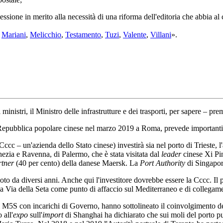
one in merito alla necessità di una riforma dell'editoria che abbia al 
,
Mariani
,
Melicchio
,
Testamento
,
Tuzi
,
Valente
,
Villani
».
ministri, il Ministro delle infrastrutture e dei trasporti
, per sapere – pre
 e Repubblica popolare cinese nel marzo 2019 a Roma, prevede importanti in
Cccc – un'azienda dello Stato cinese) investirà sia nel porto di Trieste,
nezia e Ravenna, di Palermo, che è stata visitata dal
leader
cinese Xi Pin
rtner
(40 per cento) della danese Maersk. La
Port Authority
di Singapore
 da diversi anni. Anche qui l'investitore dovrebbe essere la Cccc. Il po
la Via della Seta come punto di affaccio sul Mediterraneo e di collegam
el M5S con incarichi di Governo, hanno sottolineato il coinvolgimento del
 all'
expo
sull'
import
di Shanghai ha dichiarato che sui moli del porto pug