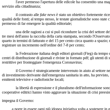
l'aver permesso l'apertura delle edicole ha consentito una maggiore 
servizio alla cittadinanza;
il contrasto alle
fake news
è stato un obiettivo fortemente ric
qualità delle fonti; al tempo stesso, le testate giornalistiche sono stat
permesso di far emergere la qualità editoriale;
una delle ragioni a cui si può ricondurre la crisi del settore dell'edi
tre mesi dell'anno la raccolta della carta stampata, secondo l'Osservat
quarto in termini di fatturato e del 15 per cento circa quanto a spazio;
registrare un incremento nell'ordine del 7-8 per cento;
la Federazione italiana degli editori giornali (Fieg) da tempo denunci
centri di distribuzione di giornali e riviste in formato pdf; gli utenti di
restrittive per fronteggiare l'emergenza Coronavirus;
il Governo è strategicamente intervenuto in aiuto al settore nel dec
di investimento derivante dall'emergenza sanitaria in atto, ha previsto,
emittenti televisive e radiofoniche locali;
la libertà di espressione e il pluralismo dell'informazione sono ass
cooperative editrici hanno visto aggravare la situazione di crisi preesis
impegna il Governo:
a porre in essere ogni più idonea iniziativa volta a sostenere in questo 