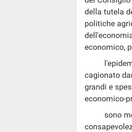
del Consiglio 
della tutela d
politiche agri
dell'economia 
economico
, 
l'epidemia d
cagionato dan
grandi e spess
economico-pr
sono molti i
consapevolezz