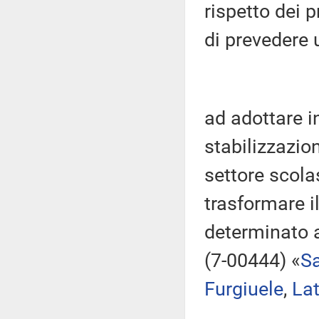
rispetto dei p
di prevedere u
ad adottare i
stabilizzazion
settore scola
trasformare i
determinato 
(7-00444) «
S
Furgiuele
,
Lat