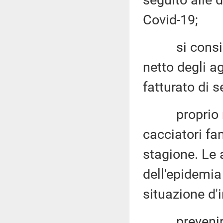
seguito alle 
Covid-19;
si consideri
netto degli a
fatturato di s
proprio nel 
cacciatori fa
stagione. Le 
dell'epidemia
situazione d'
prevenire co