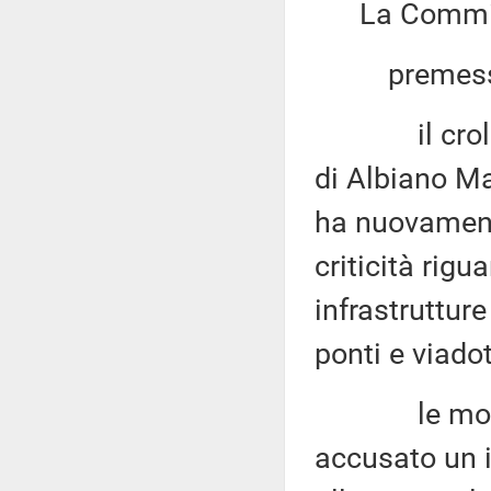
La Commis
premesso
il crollo de
di Albiano Ma
ha nuovamente
criticità rigu
infrastrutture
ponti e viadot
le modalità
accusato un i