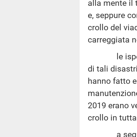
alla mente il
e, seppure co
crollo del vi
carreggiata n
le ispezioni
di tali disast
hanno fatto 
manutenzione d
2019 erano ven
crollo in tutta
a seguito 