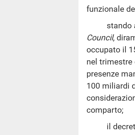
funzionale de
stando ai 
Council
, dir
occupato il 1
nel trimestre
presenze man
100 miliardi d
considerazione
comparto;
il decreto-l