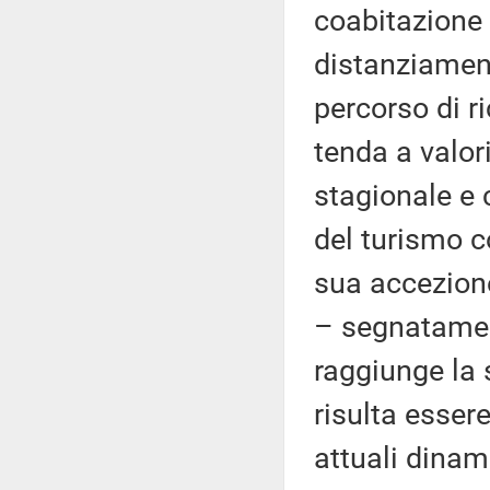
coabitazione 
distanziament
percorso di ri
tenda a valo
stagionale e 
del turismo co
sua accezione
– segnatamen
raggiunge la
risulta esser
attuali dinam