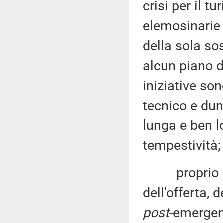
crisi per il t
elemosinarie 
della sola so
alcun piano d
iniziative so
tecnico e dun
lunga e ben l
tempestività;
proprio nel
dell'offerta, 
post
-emergen