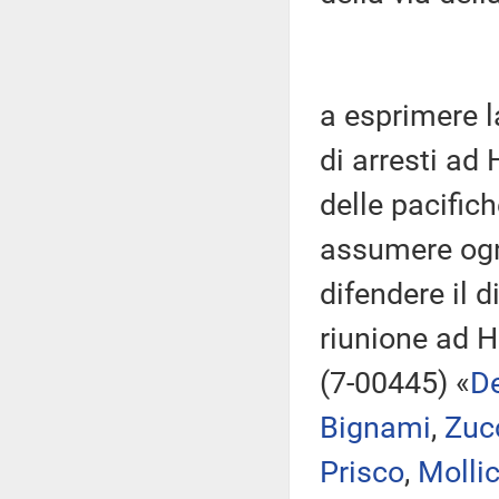
a esprimere 
di arresti ad
delle pacific
assumere ogni
difendere il d
riunione ad 
(7-00445) «
De
Bignami
,
Zuc
Prisco
,
Molli