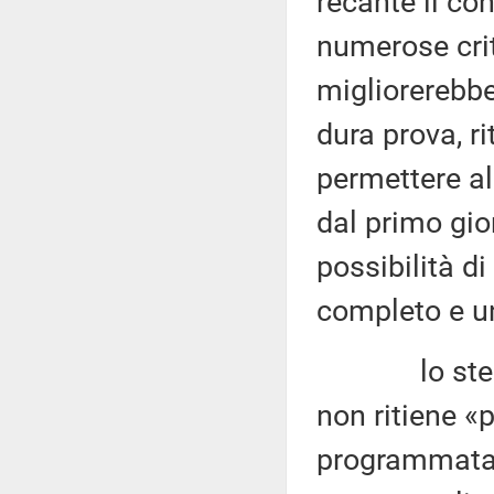
recante il co
numerose crit
migliorerebbe
dura prova, r
permettere al
dal primo gio
possibilità 
completo e un
lo stesso C
non ritiene «p
programmata 