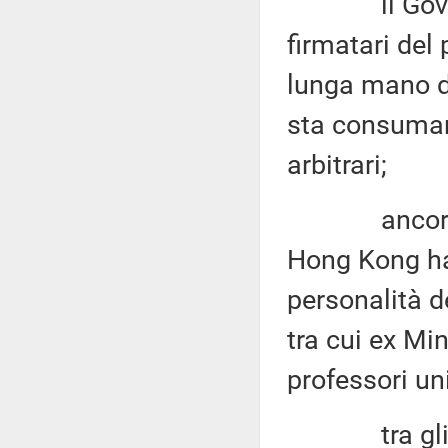
il Governo 
firmatari del
lunga mano de
sta consuman
arbitrari;
ancora in d
Hong Kong ha 
personalità de
tra cui ex Min
professori uni
tra gli arr