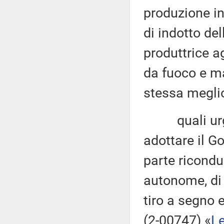
produzione in
di indotto del
produttrice a
da fuoco e ma
stessa meglio
quali urgent
adottare il Go
parte ricondu
autonome, di a
tiro a segno 
(2-00747) «
Le