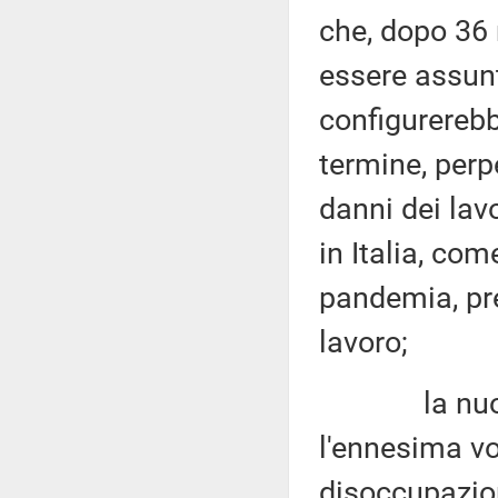
che, dopo 36 
essere assunt
configurerebb
termine, per
danni dei lav
in Italia, co
pandemia, pre
lavoro;
la nuova fa
l'ennesima vo
disoccupazio