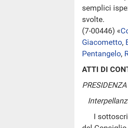
semplici ispe
svolte.
(7-00446) «
Co
Giacometto
,
Pentangelo
,
R
ATTI DI CO
PRESIDENZA 
Interpellanz
I sottoscritt