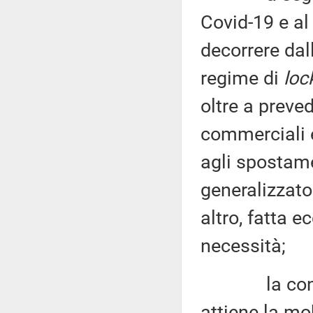
Covid-19 e al 
decorrere dal
regime di
lo
oltre a preve
commerciali e
agli spostame
generalizzat
altro, fatta e
necessità;
la consegue
attiene la mob