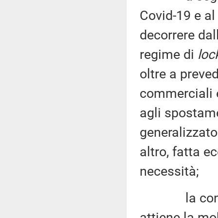
Covid-19 e al 
decorrere dal
regime di
lo
oltre a preve
commerciali e
agli spostame
generalizzat
altro, fatta e
necessità;
la consegue
attiene la mob