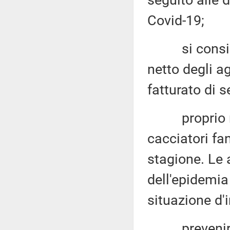
seguito alle 
Covid-19;
si consideri
netto degli a
fatturato di s
proprio nel 
cacciatori fa
stagione. Le 
dell'epidemia
situazione d'
prevenire co