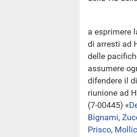
a esprimere 
di arresti ad
delle pacific
assumere ogni
difendere il d
riunione ad 
(7-00445) «
De
Bignami
,
Zuc
Prisco
,
Molli