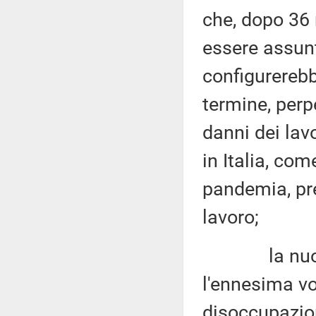
che, dopo 36 
essere assunt
configurerebb
termine, per
danni dei lav
in Italia, co
pandemia, pre
lavoro;
la nuova fa
l'ennesima vo
disoccupazio