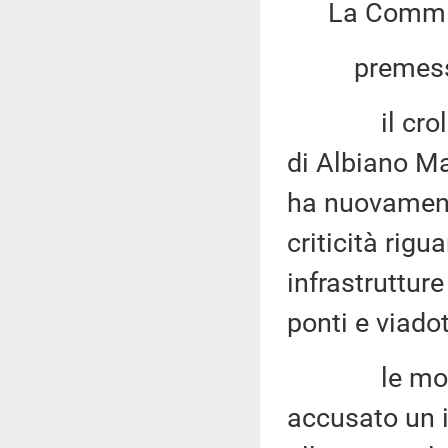
La Commis
premesso
il crollo de
di Albiano Ma
ha nuovamente
criticità rigu
infrastrutture
ponti e viadot
le modalità
accusato un i