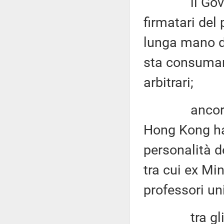
il Governo 
firmatari del
lunga mano de
sta consuman
arbitrari;
ancora in d
Hong Kong ha 
personalità de
tra cui ex Min
professori uni
tra gli arr