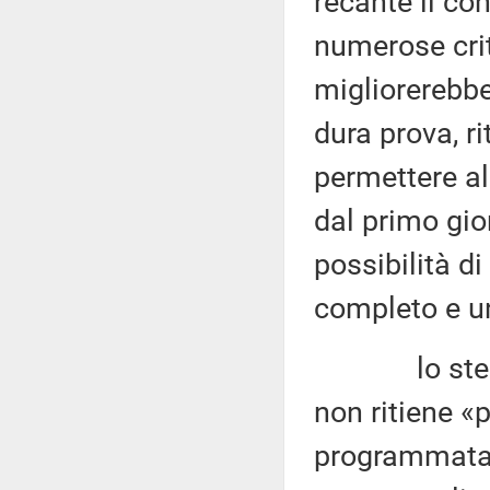
recante il co
numerose crit
migliorerebbe
dura prova, r
permettere al
dal primo gio
possibilità 
completo e un
lo stesso C
non ritiene «p
programmata 