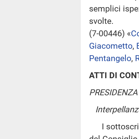
semplici ispe
svolte.
(7-00446) «
Co
Giacometto
,
Pentangelo
,
R
ATTI DI CO
PRESIDENZA 
Interpellanz
I sottoscritt