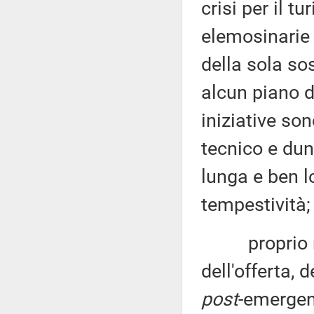
crisi per il t
elemosinarie 
della sola so
alcun piano d
iniziative so
tecnico e dun
lunga e ben l
tempestività;
proprio nel
dell'offerta, 
post
-emergen