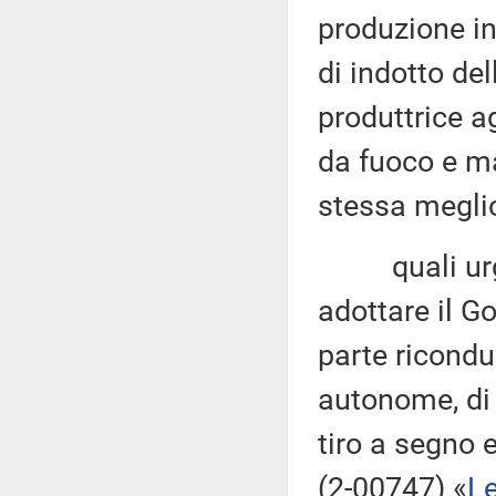
produzione in
di indotto del
produttrice a
da fuoco e ma
stessa meglio
quali urgent
adottare il Go
parte ricondu
autonome, di a
tiro a segno 
(2-00747) «
Le