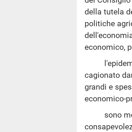
del Consiglio 
della tutela d
politiche agri
dell'economia 
economico
, 
l'epidemia d
cagionato dan
grandi e spess
economico-pr
sono molti i
consapevolezz