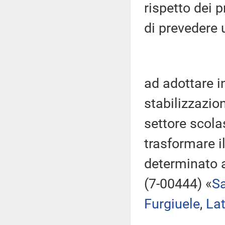
rispetto dei p
di prevedere u
ad adottare i
stabilizzazion
settore scola
trasformare i
determinato 
(7-00444) «
S
Furgiuele
,
Lat