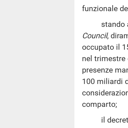
funzionale de
stando ai 
Council
, dir
occupato il 1
nel trimestre
presenze man
100 miliardi d
considerazione
comparto;
il decreto-l