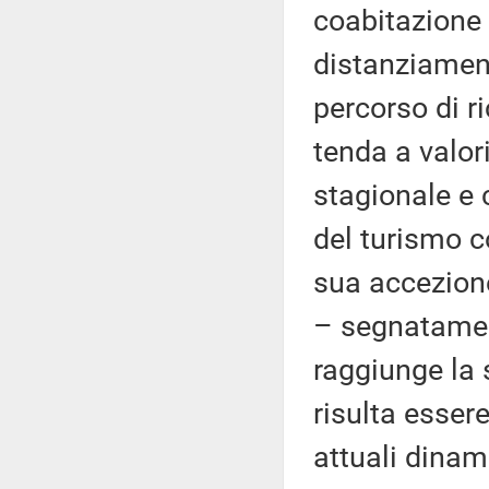
coabitazione 
distanziament
percorso di ri
tenda a valo
stagionale e 
del turismo co
sua accezione
– segnatamen
raggiunge la
risulta esser
attuali dinam