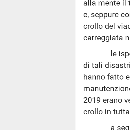
alla mente il
e, seppure co
crollo del vi
carreggiata n
le ispezioni
di tali disast
hanno fatto 
manutenzione d
2019 erano ven
crollo in tutta
a seguito 