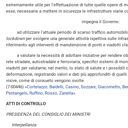
estremamente utile per l'effettuazione di tutte quelle opere di
esse, necessarie a mettere in sicurezza le infrastrutture viarie c
impegna il Governo:
ad utilizzare l'attuale periodo di scarso traffico automobili
lockdown
per svolgere una generale attività ispettiva sulle infras
riferimento agli interventi di manutenzione di ponti e viadotti clas
a valutare la necessità di adottare iniziative per rendere obbl
rete stradale, autostradale e ferroviaria, specifici sistemi di mon
viadotti per valutarne, nel merito, lo stato di salute e i possibi
deformazione, registrando valori e dati più approfonditi di quelli 
visive, come di consueto vengono svolte.
(7-00446) «
Cortelazzo
,
Baldelli
,
Casino
,
Sozzani
,
Giacometto
,
Be
Pentangelo
,
Ruffino
,
Rosso
,
Zanella
».
ATTI DI CONTROLLO
PRESIDENZA DEL CONSIGLIO DEI MINISTRI
Interpellanza: