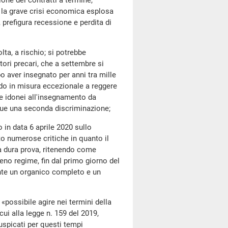
ione dei contratti a termine,
 la grave crisi economica esplosa
prefigura recessione e perdita di
, a rischio; si potrebbe
ori precari, che a settembre si
 aver insegnato per anni tra mille
endo in misura eccezionale a reggere
i e idonei all'insegnamento da
nque una seconda discriminazione;
n data 6 aprile 2020 sullo
to numerose critiche in quanto il
a dura prova, ritenendo come
eno regime, fin dal primo giorno del
nte un organico completo e un
ossibile agire nei termini della
ui alla legge n. 159 del 2019,
auspicati per questi tempi