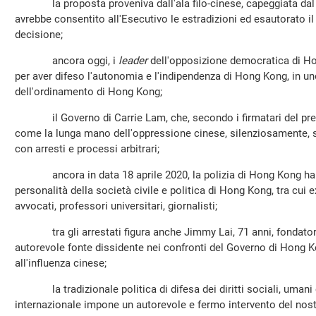
la proposta proveniva dall'ala filo-cinese, capeggiata dal 
avrebbe consentito all'Esecutivo le estradizioni ed esautorato i
decisione;
ancora oggi, i
leader
dell'opposizione democratica di H
per aver difeso l'autonomia e l'indipendenza di Hong Kong, in un
dell'ordinamento di Hong Kong;
il Governo di Carrie Lam, che, secondo i firmatari del presen
come la lunga mano dell'oppressione cinese, silenziosamente,
con arresti e processi arbitrari;
ancora in data 18 aprile 2020, la polizia di Hong Kong ha ar
personalità della società civile e politica di Hong Kong, tra cui e
avvocati, professori universitari, giornalisti;
tra gli arrestati figura anche Jimmy Lai, 71 anni, fondator
autorevole fonte dissidente nei confronti del Governo di Hong 
all'influenza cinese;
la tradizionale politica di difesa dei diritti sociali, umani e p
internazionale impone un autorevole e fermo intervento del nost