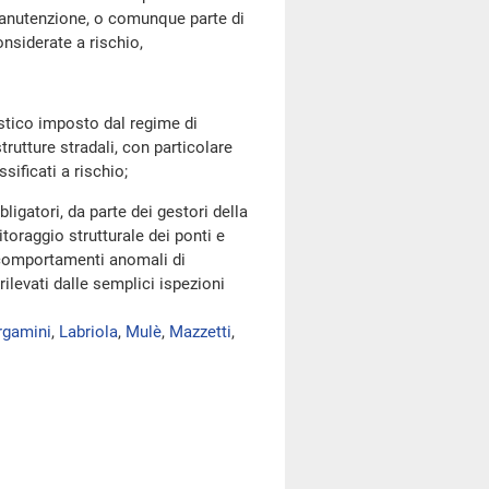
 manutenzione, o comunque parte di
onsiderate a rischio,
stico imposto dal regime di
trutture stradali, con particolare
sificati a rischio;
igatori, da parte dei gestori della
itoraggio strutturale dei ponti e
li comportamenti anomali di
rilevati dalle semplici ispezioni
rgamini
,
Labriola
,
Mulè
,
Mazzetti
,