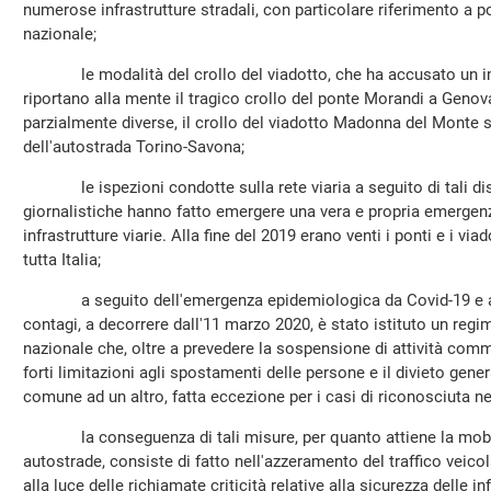
numerose infrastrutture stradali, con particolare riferimento a pon
nazionale;
le modalità del crollo del viadotto, che ha accusato un imp
riportano alla mente il tragico crollo del ponte Morandi a Geno
parzialmente diverse, il crollo del viadotto Madonna del Monte s
dell'autostrada Torino-Savona;
le ispezioni condotte sulla rete viaria a seguito di tali disa
giornalistiche hanno fatto emergere una vera e propria emerge
infrastrutture viarie. Alla fine del 2019 erano venti i ponti e i viad
tutta Italia;
a seguito dell'emergenza epidemiologica da Covid-19 e al f
contagi, a decorrere dall'11 marzo 2020, è stato istituto un regi
nazionale che, oltre a prevedere la sospensione di attività comm
forti limitazioni agli spostamenti delle persone e il divieto gen
comune ad un altro, fatta eccezione per i casi di riconosciuta n
la conseguenza di tali misure, per quanto attiene la mobilit
autostrade, consiste di fatto nell'azzeramento del traffico veico
alla luce delle richiamate criticità relative alla sicurezza delle in