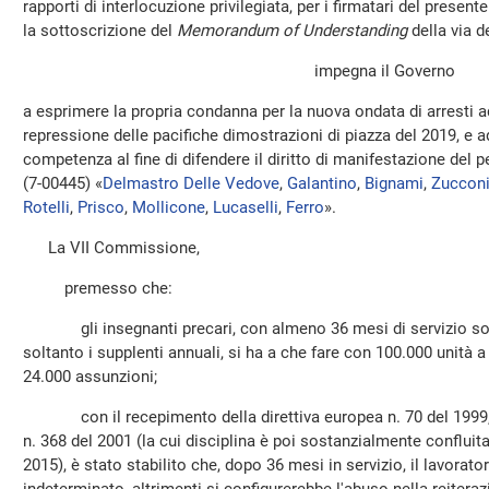
rapporti di interlocuzione privilegiata, per i firmatari del prese
la sottoscrizione del
Memorandum of Understanding
della via de
impegna il Governo
a esprimere la propria condanna per la nuova ondata di arresti a
repressione delle pacifiche dimostrazioni di piazza del 2019, e a
competenza al fine di difendere il diritto di manifestazione del 
(7-00445) «
Delmastro Delle Vedove
,
Galantino
,
Bignami
,
Zuccon
Rotelli
,
Prisco
,
Mollicone
,
Lucaselli
,
Ferro
».
La VII Commissione,
premesso che:
gli insegnanti precari, con almeno 36 mesi di servizio son
soltanto i supplenti annuali, si ha a che fare con 100.000 unità a
24.000 assunzioni;
con il recepimento della direttiva europea n. 70 del 1999, pe
n. 368 del 2001 (la cui disciplina è poi sostanzialmente confluita
2015), è stato stabilito che, dopo 36 mesi in servizio, il lavor