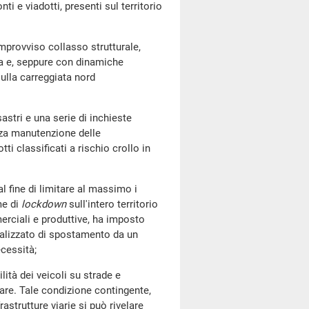
ti e viadotti, presenti sul territorio
rovviso collasso strutturale,
va e, seppure con dinamiche
ulla carreggiata nord
stri e una serie di inchieste
nza manutenzione delle
otti classificati a rischio crollo in
ine di limitare al massimo i
me di
lockdown
sull'intero territorio
erciali e produttive, ha imposto
eralizzato di spostamento da un
ecessità;
à dei veicoli su strade e
lare. Tale condizione contingente,
frastrutture viarie si può rivelare