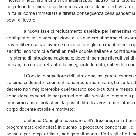
indeterminato, altrimenti si configurerebbe l'abuso nella reiteraz
perpetuando dunque una discriminazione ai danni dei lavoratori;
in Italia, come immediata e diretta conseguenza della pandemia, 
posti di lavoro;
la nuova fase di reclutamento sarebbe, per l'ennesima volta
configurare una disoccupazione di un numero abnorme di lavorat
troverebbero senza lavoro e con una famiglia da mantenere, dopo
sacrifici economici e familiari nelle scuole italiane e contribu
il sistema di istruzione nazionale; docenti sempre ritenuti valid
precari, ma non altrettanto da insegnanti di ruolo, subendo du
il Consiglio superiore dell'istruzione, nel parere espresso i
schema di decreto recante il concorso straordinario, ha solleva
decreto non migliorerebbe quel tessuto socio-culturale messo 
condizione essenziale per permettere alle scuole di operare a pi
prossimo anno scolastico, la possibilità di avere immediatame
corpo docente stabile e motivato;
lo stesso Consiglio superiore dell'istruzione, non ritiene «p
programmata ordinarietà in quanto le procedure concorsuali, di c
pensate per tempi ordinari, non garantiscono affatto gli effetti 