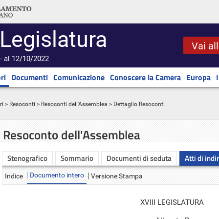
 Legislatura
Vai al
- al 12/10/2022
ri
Documenti
Comunicazione
Conoscere la Camera
Europa
ri
>
Resoconti
>
Resoconti dell'Assemblea
> Dettaglio Resoconti
Resoconto dell'Assemblea
Stenografico
Sommario
Documenti di seduta
Atti di indi
Documento intero
Indice
Versione Stampa
XVIII LEGISLATURA