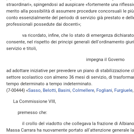
straordinari», spingendosi ad auspicare «fortemente una riflessi
merito alla possibilità di assumere procedure concorsuali le più
conto essenzialmente del periodo di servizio già prestato e delle
professionali possedute dai docenti»;
va ricordato, infine, che lo stato di emergenza dichiarato i
consente, nel rispetto dei principi generali dell'ordinamento giu
servizio e titoli,
impegna il Governo
ad adottare iniziative per prevedere un piano di stabilizzazione ch
settore scolastico con almeno 36 mesi di servizio, di trasformar
tempo determinato a tempo indeterminato.
(7-00444) «
Sasso
,
Belotti
,
Basini
,
Colmellere
,
Fogliani
,
Furgiuele
La Commissione VIII,
premesso che:
il crollo del viadotto che collegava la frazione di Albiano M
Massa Carrara ha nuovamente portato all'attenzione generale la cr