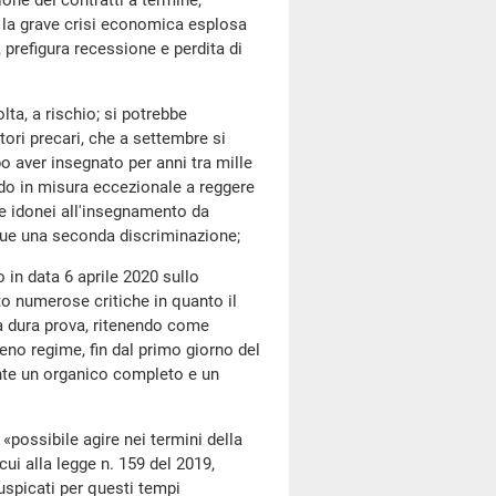
ione dei contratti a termine,
 la grave crisi economica esplosa
prefigura recessione e perdita di
, a rischio; si potrebbe
ori precari, che a settembre si
 aver insegnato per anni tra mille
endo in misura eccezionale a reggere
i e idonei all'insegnamento da
nque una seconda discriminazione;
n data 6 aprile 2020 sullo
to numerose critiche in quanto il
a dura prova, ritenendo come
eno regime, fin dal primo giorno del
nte un organico completo e un
ossibile agire nei termini della
ui alla legge n. 159 del 2019,
auspicati per questi tempi