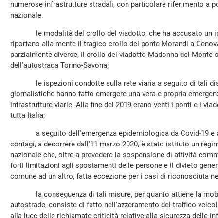
numerose infrastrutture stradali, con particolare riferimento a pon
nazionale;
le modalità del crollo del viadotto, che ha accusato un imp
riportano alla mente il tragico crollo del ponte Morandi a Geno
parzialmente diverse, il crollo del viadotto Madonna del Monte s
dell'autostrada Torino-Savona;
le ispezioni condotte sulla rete viaria a seguito di tali disa
giornalistiche hanno fatto emergere una vera e propria emerge
infrastrutture viarie. Alla fine del 2019 erano venti i ponti e i viad
tutta Italia;
a seguito dell'emergenza epidemiologica da Covid-19 e al f
contagi, a decorrere dall'11 marzo 2020, è stato istituto un regi
nazionale che, oltre a prevedere la sospensione di attività comm
forti limitazioni agli spostamenti delle persone e il divieto gen
comune ad un altro, fatta eccezione per i casi di riconosciuta n
la conseguenza di tali misure, per quanto attiene la mobilit
autostrade, consiste di fatto nell'azzeramento del traffico veico
alla luce delle richiamate criticità relative alla sicurezza delle in