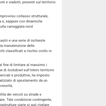
ti e viadotti, presenti sul territorio
rovviso collasso strutturale,
va e, seppure con dinamiche
ulla carreggiata nord
stri e una serie di inchieste
nza manutenzione delle
otti classificati a rischio crollo in
ine di limitare al massimo i
me di
lockdown
sull'intero territorio
erciali e produttive, ha imposto
eralizzato di spostamento da un
ecessità;
à dei veicoli su strade e
lare. Tale condizione contingente,
frastrutture viarie si può rivelare