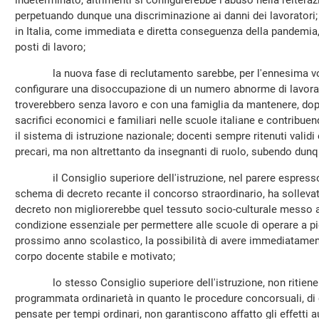
indeterminato, altrimenti si configurerebbe l'abuso nella reiteraz
perpetuando dunque una discriminazione ai danni dei lavoratori;
in Italia, come immediata e diretta conseguenza della pandemia, 
posti di lavoro;
la nuova fase di reclutamento sarebbe, per l'ennesima volta
configurare una disoccupazione di un numero abnorme di lavorat
troverebbero senza lavoro e con una famiglia da mantenere, dopo
sacrifici economici e familiari nelle scuole italiane e contribu
il sistema di istruzione nazionale; docenti sempre ritenuti valid
precari, ma non altrettanto da insegnanti di ruolo, subendo du
il Consiglio superiore dell'istruzione, nel parere espresso i
schema di decreto recante il concorso straordinario, ha solleva
decreto non migliorerebbe quel tessuto socio-culturale messo 
condizione essenziale per permettere alle scuole di operare a pi
prossimo anno scolastico, la possibilità di avere immediatame
corpo docente stabile e motivato;
lo stesso Consiglio superiore dell'istruzione, non ritiene «p
programmata ordinarietà in quanto le procedure concorsuali, di c
pensate per tempi ordinari, non garantiscono affatto gli effetti 