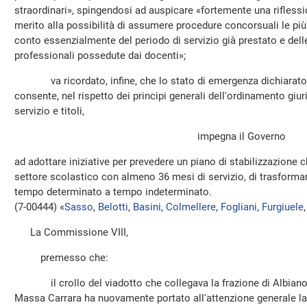
straordinari», spingendosi ad auspicare «fortemente una riflessi
merito alla possibilità di assumere procedure concorsuali le più
conto essenzialmente del periodo di servizio già prestato e delle
professionali possedute dai docenti»;
va ricordato, infine, che lo stato di emergenza dichiarato i
consente, nel rispetto dei principi generali dell'ordinamento giu
servizio e titoli,
impegna il Governo
ad adottare iniziative per prevedere un piano di stabilizzazione ch
settore scolastico con almeno 36 mesi di servizio, di trasformar
tempo determinato a tempo indeterminato.
(7-00444) «
Sasso
,
Belotti
,
Basini
,
Colmellere
,
Fogliani
,
Furgiuele
La Commissione VIII,
premesso che:
il crollo del viadotto che collegava la frazione di Albiano M
Massa Carrara ha nuovamente portato all'attenzione generale la cr