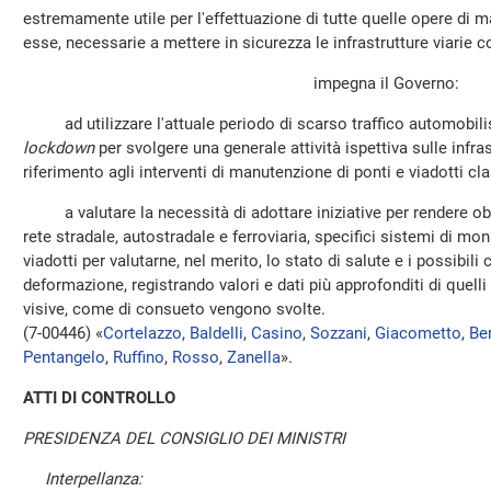
estremamente utile per l'effettuazione di tutte quelle opere di
esse, necessarie a mettere in sicurezza le infrastrutture viarie c
impegna il Governo:
ad utilizzare l'attuale periodo di scarso traffico automobili
lockdown
per svolgere una generale attività ispettiva sulle infras
riferimento agli interventi di manutenzione di ponti e viadotti clas
a valutare la necessità di adottare iniziative per rendere obbl
rete stradale, autostradale e ferroviaria, specifici sistemi di mon
viadotti per valutarne, nel merito, lo stato di salute e i possibi
deformazione, registrando valori e dati più approfonditi di quelli 
visive, come di consueto vengono svolte.
(7-00446) «
Cortelazzo
,
Baldelli
,
Casino
,
Sozzani
,
Giacometto
,
Be
Pentangelo
,
Ruffino
,
Rosso
,
Zanella
».
ATTI DI CONTROLLO
PRESIDENZA DEL CONSIGLIO DEI MINISTRI
Interpellanza: