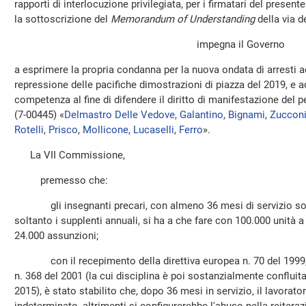
rapporti di interlocuzione privilegiata, per i firmatari del prese
la sottoscrizione del
Memorandum of Understanding
della via de
impegna il Governo
a esprimere la propria condanna per la nuova ondata di arresti a
repressione delle pacifiche dimostrazioni di piazza del 2019, e a
competenza al fine di difendere il diritto di manifestazione del 
(7-00445) «
Delmastro Delle Vedove
,
Galantino
,
Bignami
,
Zuccon
Rotelli
,
Prisco
,
Mollicone
,
Lucaselli
,
Ferro
».
La VII Commissione,
premesso che:
gli insegnanti precari, con almeno 36 mesi di servizio son
soltanto i supplenti annuali, si ha a che fare con 100.000 unità a
24.000 assunzioni;
con il recepimento della direttiva europea n. 70 del 1999, pe
n. 368 del 2001 (la cui disciplina è poi sostanzialmente confluita
2015), è stato stabilito che, dopo 36 mesi in servizio, il lavor