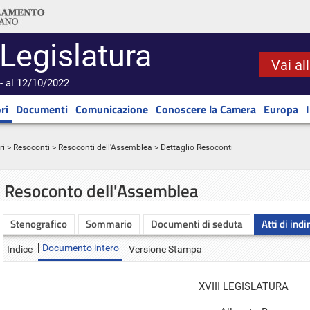
 Legislatura
Vai al
- al 12/10/2022
ri
Documenti
Comunicazione
Conoscere la Camera
Europa
ri
>
Resoconti
>
Resoconti dell'Assemblea
> Dettaglio Resoconti
Resoconto dell'Assemblea
Stenografico
Sommario
Documenti di seduta
Atti di indi
Documento intero
Indice
Versione Stampa
XVIII LEGISLATURA