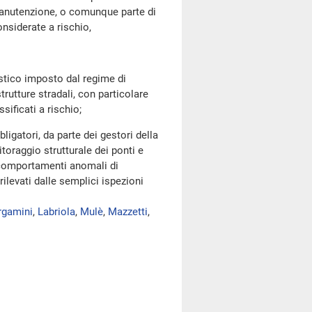
 manutenzione, o comunque parte di
onsiderate a rischio,
stico imposto dal regime di
trutture stradali, con particolare
sificati a rischio;
igatori, da parte dei gestori della
itoraggio strutturale dei ponti e
li comportamenti anomali di
rilevati dalle semplici ispezioni
rgamini
,
Labriola
,
Mulè
,
Mazzetti
,