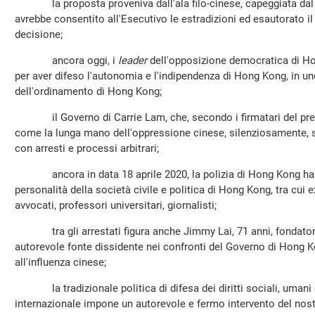
la proposta proveniva dall'ala filo-cinese, capeggiata dal 
avrebbe consentito all'Esecutivo le estradizioni ed esautorato i
decisione;
ancora oggi, i
leader
dell'opposizione democratica di H
per aver difeso l'autonomia e l'indipendenza di Hong Kong, in un
dell'ordinamento di Hong Kong;
il Governo di Carrie Lam, che, secondo i firmatari del presen
come la lunga mano dell'oppressione cinese, silenziosamente,
con arresti e processi arbitrari;
ancora in data 18 aprile 2020, la polizia di Hong Kong ha ar
personalità della società civile e politica di Hong Kong, tra cui e
avvocati, professori universitari, giornalisti;
tra gli arrestati figura anche Jimmy Lai, 71 anni, fondator
autorevole fonte dissidente nei confronti del Governo di Hong 
all'influenza cinese;
la tradizionale politica di difesa dei diritti sociali, umani e p
internazionale impone un autorevole e fermo intervento del nost