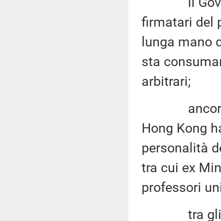
il Governo 
firmatari del
lunga mano de
sta consuman
arbitrari;
ancora in d
Hong Kong ha 
personalità de
tra cui ex Min
professori uni
tra gli arr