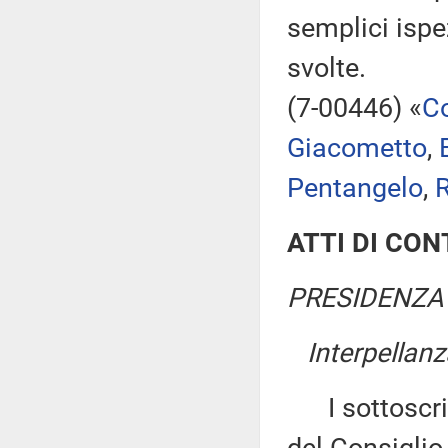
semplici ispe
svolte.
(7-00446) «
Co
Giacometto
,
Pentangelo
,
R
ATTI DI CO
PRESIDENZA 
Interpellanz
I sottoscritt