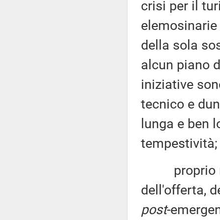
crisi per il t
elemosinarie 
della sola so
alcun piano d
iniziative so
tecnico e dun
lunga e ben l
tempestività;
proprio nel
dell'offerta, 
post
-emergen