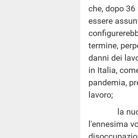
che, dopo 36 
essere assunt
configurerebb
termine, per
danni dei lav
in Italia, co
pandemia, pre
lavoro;
la nuova fa
l'ennesima vo
disoccupazio