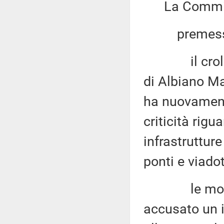
La Commis
premesso
il crollo de
di Albiano Ma
ha nuovamente
criticità rigu
infrastrutture
ponti e viadot
le modalità
accusato un i