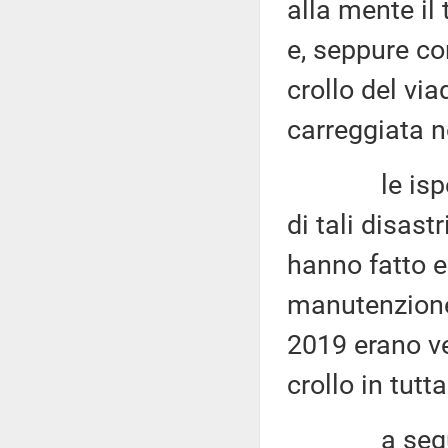
alla mente il
e, seppure co
crollo del vi
carreggiata n
le ispezioni
di tali disast
hanno fatto 
manutenzione d
2019 erano ven
crollo in tutta
a seguito 