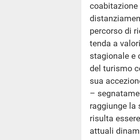
coabitazione 
distanziament
percorso di ri
tenda a valo
stagionale e 
del turismo co
sua accezione
– segnatamen
raggiunge la
risulta esser
attuali dinam