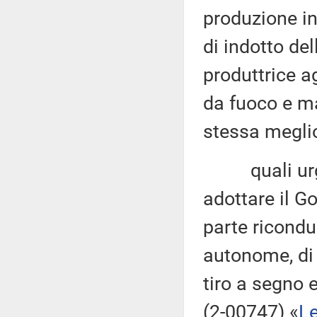
produzione in
di indotto del
produttrice a
da fuoco e ma
stessa meglio
quali urgent
adottare il Go
parte ricondu
autonome, di a
tiro a segno 
(2-00747) «
Le