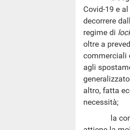
Covid-19 e al 
decorrere dal
regime di
lo
oltre a preve
commerciali e
agli spostame
generalizzat
altro, fatta e
necessità;
la consegue
attiene la mob