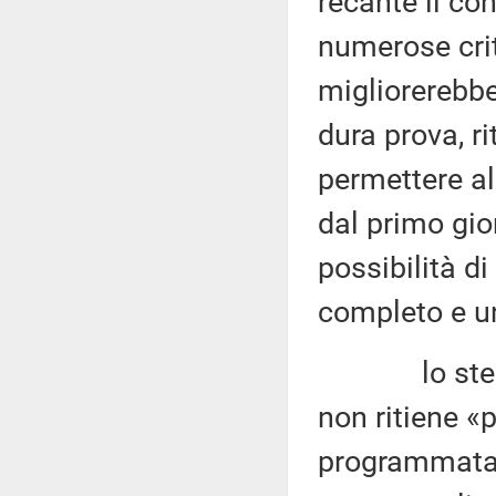
recante il co
numerose crit
migliorerebbe
dura prova, r
permettere al
dal primo gio
possibilità 
completo e un
lo stesso C
non ritiene «p
programmata 