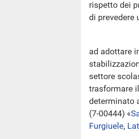
rispetto dei p
di prevedere u
ad adottare i
stabilizzazion
settore scola
trasformare i
determinato 
(7-00444) «
S
Furgiuele
,
Lat