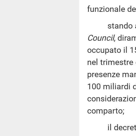
funzionale de
stando ai 
Council
, dir
occupato il 1
nel trimestre
presenze man
100 miliardi d
considerazione
comparto;
il decreto-l