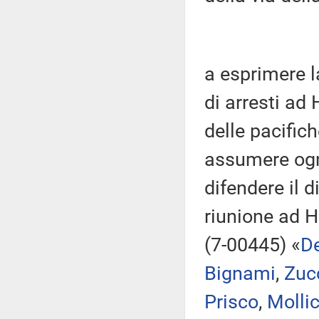
a esprimere 
di arresti ad
delle pacific
assumere ogni
difendere il d
riunione ad 
(7-00445) «
De
Bignami
,
Zuc
Prisco
,
Molli