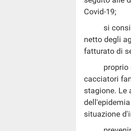
seguito alle 
Covid-19;
si consideri
netto degli a
fatturato di s
proprio nel 
cacciatori fa
stagione. Le 
dell'epidemia
situazione d'
prevenire co