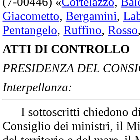
(7-00446) «
Cortelazzo
,
Bald
Giacometto
,
Bergamini
,
Lab
Pentangelo
,
Ruffino
,
Rosso
ATTI DI CONTROLLO
PRESIDENZA DEL CONSIG
Interpellanza:
I sottoscritti chiedono di
Consiglio dei ministri, il Mi
del territorio e del mare, il