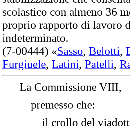
scolastico con almeno 36 mes
proprio rapporto di lavoro
indeterminato.
(7-00444) «
Sasso
,
Belotti
,
Furgiuele
,
Latini
,
Patelli
,
Ra
La Commissione VIII,
premesso che:
il crollo del viadotto c