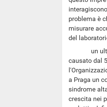
interagiscono
problema è c
misurare accu
del laborator
un ulterior
causato dal 5G
l'Organizzazi
a Praga un co
sindrome alt
crescita nei p