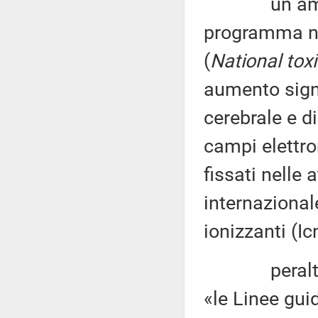
un ampio s
programma na
(
National tox
aumento signi
cerebrale e d
campi elettrom
fissati nelle
internazional
ionizzanti (Icn
peraltro, è
«le Linee gui