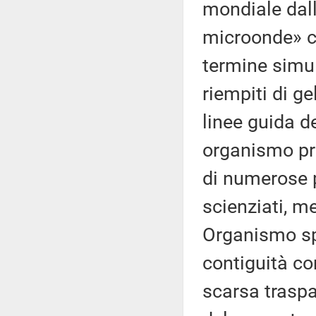
mondiale dall
microonde» co
termine simul
riempiti di ge
linee guida d
organismo pri
di numerose p
scienziati, m
Organismo spe
contiguità co
scarsa traspa