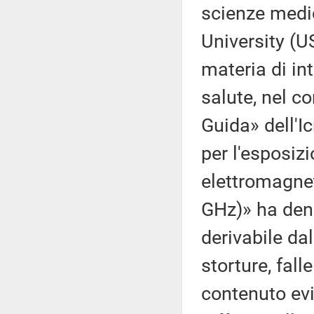
scienze medi
University (U
materia di in
salute, nel c
Guida» dell'Ic
per l'esposiz
elettromagnet
GHz)» ha denu
derivabile da
storture, fall
contenuto ev