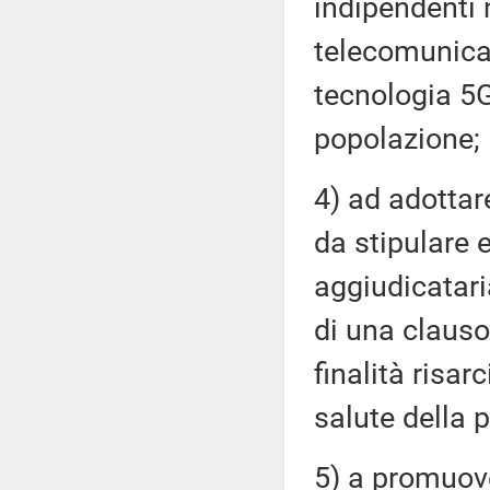
indipendenti 
telecomunicaz
tecnologia 5G
popolazione;
4) ad adottare
da stipulare e
aggiudicatari
di una claus
finalità risar
salute della 
5) a promuove