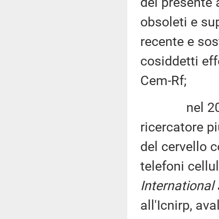
del presente 
obsoleti e su
recente e sos
cosiddetti ef
Cem-Rf;
nel 2017, i
ricercatore p
del cervello 
telefoni cellu
International
all'Icnirp, av