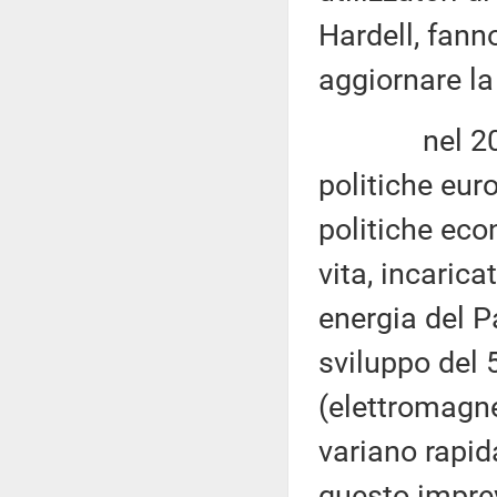
Hardell, fann
aggiornare la 
nel 2019 da
politiche eur
politiche eco
vita, incaric
energia del P
sviluppo del 
(elettromagne
variano rapid
questo impreve