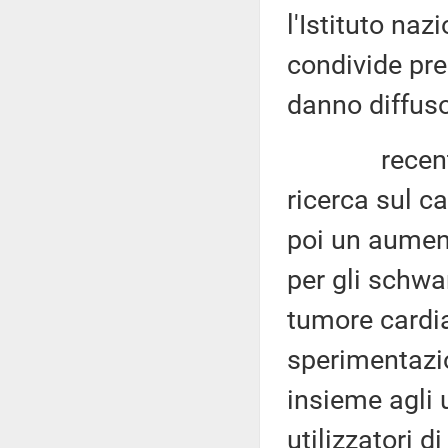
l'Istituto naz
condivide pre
danno diffuso
recenti stu
ricerca sul c
poi un aumenta
per gli schwan
tumore cardiac
sperimentazi
insieme agli 
utilizzatori d