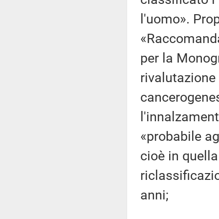
l'uomo». Propr
«Raccomandazi
per la Monogr
rivalutazione
cancerogenes
l'innalzamen
«probabile ag
cioè in quella
riclassificaz
anni;