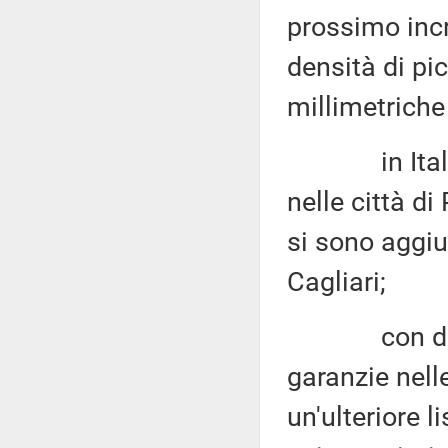
prossimo incr
densità di pic
millimetrich
in Italia è
nelle città di
si sono aggiu
Cagliari;
con deliber
garanzie nell
un'ulteriore l