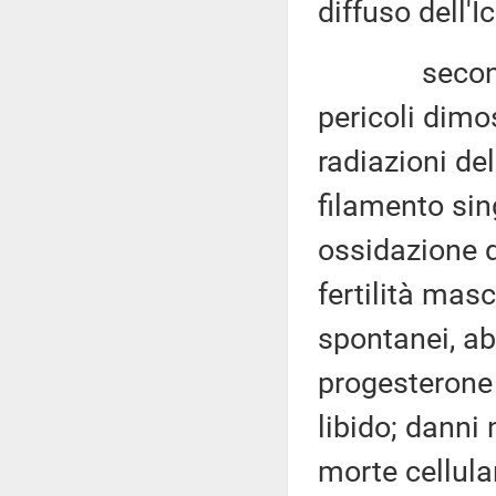
diffuso dell'Ic
secondo la 
pericoli dimos
radiazioni del
filamento sin
ossidazione d
fertilità mas
spontanei, a
progesterone
libido; danni 
morte cellula