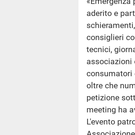
«Emergenza p
aderito e par
schieramenti, 
consiglieri co
tecnici, giorna
associazioni d
consumatori e
oltre che num
petizione sott
meeting ha a
L'evento patr
Associazione 