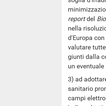
soglia d'irra
minimizzazion
report
del
Bio
nella risoluz
d'Europa con 
valutare tutte
giunti dalla c
un eventuale 
3) ad adottare
sanitario pr
campi elettro