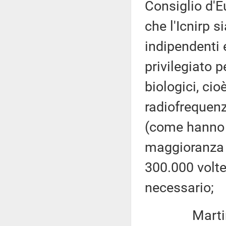
Consiglio d'
che l'Icnirp s
indipendenti e
privilegiato p
biologici, ci
radiofrequenz
(come hanno l
maggioranza e
300.000 volte
necessario;
Martin Pali