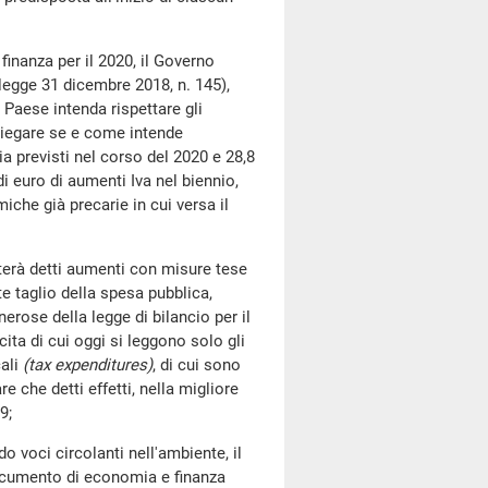
anza per il 2020, il Governo
 (legge 31 dicembre 2018, n. 145),
 Paese intenda rispettare gli
 spiegare se e come intende
ia previsti nel corso del 2020 e 28,8
di euro di aumenti Iva nel biennio,
iche già precarie in cui versa il
à detti aumenti con misure tese
e taglio della spesa pubblica,
rose della legge di bilancio per il
ita di cui oggi si leggono solo gli
cali
(tax expenditures)
, di cui sono
e che detti effetti, nella migliore
9;
ci circolanti nell'ambiente, il
ocumento di economia e finanza