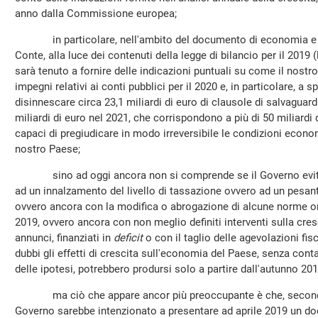
anno dalla Commissione europea;
in particolare, nell'ambito del documento di economia e fin
Conte, alla luce dei contenuti della legge di bilancio per il 2019
sarà tenuto a fornire delle indicazioni puntuali su come il nostro
impegni relativi ai conti pubblici per il 2020 e, in particolare, a
disinnescare circa 23,1 miliardi di euro di clausole di salvaguard
miliardi di euro nel 2021, che corrispondono a più di 50 miliardi 
capaci di pregiudicare in modo irreversibile le condizioni econom
nostro Paese;
sino ad oggi ancora non si comprende se il Governo eviter
ad un innalzamento del livello di tassazione ovvero ad un pesant
ovvero ancora con la modifica o abrogazione di alcune norme one
2019, ovvero ancora con non meglio definiti interventi sulla cresc
annunci, finanziati in
deficit
o con il taglio delle agevolazioni fis
dubbi gli effetti di crescita sull'economia del Paese, senza contar
delle ipotesi, potrebbero prodursi solo a partire dall'autunno 201
ma ciò che appare ancor più preoccupante è che, secondo vo
Governo sarebbe intenzionato a presentare ad aprile 2019 un d