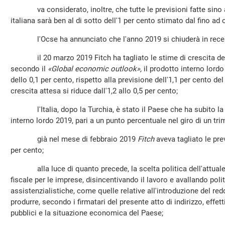
va considerato, inoltre, che tutte le previsioni fatte sino ad
italiana sarà ben al di sotto dell'1 per cento stimato dal fino ad
l'Ocse ha annunciato che l'anno 2019 si chiuderà in recessi
il 20 marzo 2019 Fitch ha tagliato le stime di crescita dell'It
secondo il
«Global economic outlook»,
il prodotto interno lord
dello 0,1 per cento, rispetto alla previsione dell'1,1 per cento d
crescita attesa si riduce dall'1,2 allo 0,5 per cento;
l'Italia, dopo la Turchia, è stato il Paese che ha subito la 
interno lordo 2019, pari a un punto percentuale nel giro di un tri
già nel mese di febbraio 2019
Fitch
aveva tagliato le previ
per cento;
alla luce di quanto precede, la scelta politica dell'attuale 
fiscale per le imprese, disincentivando il lavoro e avallando po
assistenzialistiche, come quelle relative all'introduzione del red
produrre, secondo i firmatari del presente atto di indirizzo, effett
pubblici e la situazione economica del Paese;