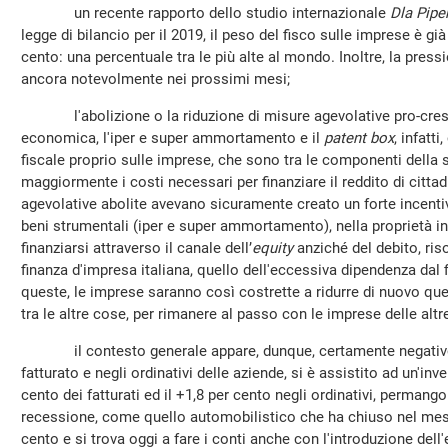
un recente rapporto dello studio internazionale
Dla Pipe
legge di bilancio per il 2019, il peso del fisco sulle imprese è già
cento: una percentuale tra le più alte al mondo. Inoltre, la press
ancora notevolmente nei prossimi mesi;
l'abolizione o la riduzione di misure agevolative pro-cresci
economica, l'iper e super ammortamento e il
patent box
, infatt
fiscale proprio sulle imprese, che sono tra le componenti della
maggiormente i costi necessari per finanziare il reddito di citt
agevolative abolite avevano sicuramente creato un forte incentiv
beni strumentali (iper e super ammortamento), nella proprietà int
finanziarsi attraverso il canale dell’
equity
anziché del debito, ri
finanza d'impresa italiana, quello dell'eccessiva dipendenza dal
queste, le imprese saranno così costrette a ridurre di nuovo ques
tra le altre cose, per rimanere al passo con le imprese delle altr
il contesto generale appare, dunque, certamente negativo 
fatturato e negli ordinativi delle aziende, si è assistito ad un'inv
cento dei fatturati ed il +1,8 per cento negli ordinativi, permang
recessione, come quello automobilistico che ha chiuso nel mese
cento e si trova oggi a fare i conti anche con l'introduzione dell