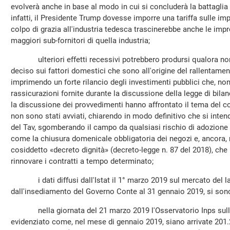
evolverà anche in base al modo in cui si concluderà la battaglia s
infatti, il Presidente Trump dovesse imporre una tariffa sulle imp
colpo di grazia all'industria tedesca trascinerebbe anche le impre
maggiori sub-fornitori di quella industria;
ulteriori effetti recessivi potrebbero prodursi qualora non 
deciso sui fattori domestici che sono all'origine del rallentam
imprimendo un forte rilancio degli investimenti pubblici che, non
rassicurazioni fornite durante la discussione della legge di bilan
la discussione dei provvedimenti hanno affrontato il tema del co
non sono stati avviati, chiarendo in modo definitivo che si inte
del Tav, sgomberando il campo da qualsiasi rischio di adozione 
come la chiusura domenicale obbligatoria dei negozi e, ancora
cosiddetto «decreto dignità» (decreto-legge n. 87 del 2018), che 
rinnovare i contratti a tempo determinato;
i dati diffusi dall'Istat il 1° marzo 2019 sul mercato del la
dall'insediamento del Governo Conte al 31 gennaio 2019, si sono
nella giornata del 21 marzo 2019 l'Osservatorio Inps sulla
evidenziato come, nel mese di gennaio 2019, siano arrivate 201.