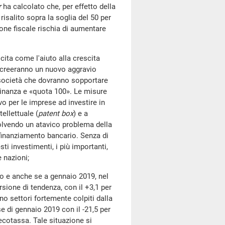
r
ha calcolato che, per effetto della
 risalito sopra la soglia del 50 per
ione fiscale rischia di aumentare
ta come l'aiuto alla crescita
i, creeranno un nuovo aggravio
 società che dovranno sopportare
adinanza e «quota 100». Le misure
o per le imprese ad investire in
ellettuale (
patent box
) e a
solvendo un atavico problema della
 finanziamento bancario. Senza di
ti investimenti, i più importanti,
e nazioni;
e anche se a gennaio 2019, nel
ersione di tendenza, con il +3,1 per
ono settori fortemente colpiti dalla
 di gennaio 2019 con il -21,5 per
'ecotassa. Tale situazione si