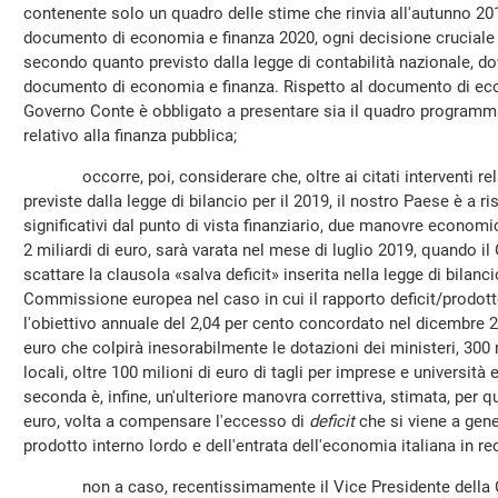
contenente solo un quadro delle stime che rinvia all'autunno 20
documento di economia e finanza 2020, ogni decisione cruciale
secondo quanto previsto dalla legge di contabilità nazionale, d
documento di economia e finanza. Rispetto al documento di econo
Governo Conte è obbligato a presentare sia il quadro programma
relativo alla finanza pubblica;
occorre, poi, considerare che, oltre ai citati interventi relat
previste dalla legge di bilancio per il 2019, il nostro Paese è a ris
significativi dal punto di vista finanziario, due manovre economi
2 miliardi di euro, sarà varata nel mese di luglio 2019, quando il
scattare la clausola «salva deficit» inserita nella legge di bilanc
Commissione europea nel caso in cui il rapporto deficit/prodot
l'obiettivo annuale del 2,04 per cento concordato nel dicembre 20
euro che colpirà inesorabilmente le dotazioni dei ministeri, 300 mi
locali, oltre 100 milioni di euro di tagli per imprese e università e
seconda è, infine, un'ulteriore manovra correttiva, stimata, per qua
euro, volta a compensare l'eccesso di
deficit
che si viene a gener
prodotto interno lordo e dell'entrata dell'economia italiana in r
non a caso, recentissimamente il Vice Presidente della C