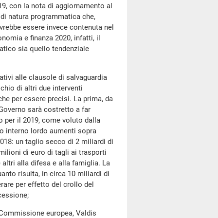
19, con la nota di aggiornamento al
 di natura programmatica che,
ovrebbe essere invece contenuta nel
mia e finanza 2020, infatti, il
tico sia quello tendenziale
ivi alle clausole di salvaguardia
chio di altri due interventi
che per essere precisi. La prima, da
 Governo sarà costretto a far
io per il 2019, come voluto dalla
to interno lordo aumenti sopra
18: un taglio secco di 2 miliardi di
lioni di euro di tagli ai trasporti
 altri alla difesa e alla famiglia. La
nto risulta, in circa 10 miliardi di
are per effetto del crollo del
ecessione;
ommissione europea, Valdis