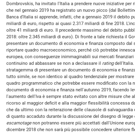
Dombrovskis, ha invitato l'Italia a prendere nuove iniziative per ri
che nel gennaio 2019 ha registrato un nuovo picco (dal Bollettin
Banca d'Italia si apprende, infatti, che a gennaio 2019 il debito p
miliardi di euro, rispetto ai quasi 2.317 miliardi di fine 2018. L'
oltre 41 miliardi di euro. Il precedente massimo del debito pubbl
2018: oltre 2.345 miliardi di euro). Di fronte a tale richiesta il 
presentare un documento di economia e finanza composto dal s
riportare quadro macroeconomico, perché ciò potrebbe innesca
europea, con conseguenze inimmaginabili sui mercati finanziari e
continuino ad abbassare se non a declassare il
rating
dell'Italia
stratagemma di presentare un documento di economia e finanz
tutto simile, se non identico al quadro tendenziale per mostrare 
quadro programmatico che potrebbe essere modificato con la n
documento di economia e finanza nell'autunno 2019, facendo lev
l'aumento dell'Iva è sempre stato evitato con altre misure che all
ricorso al maggior deficit e alla maggior flessibilità concessa d
che da ultimo con la reiterazione delle clausole di salvaguardia
di quanto accaduto durante la discussione del disegno di legge di
escamotage
non potranno essere più accettati dall'Unione europ
dicembre 2018 che non sarà più possibile concedere ulteriore fless