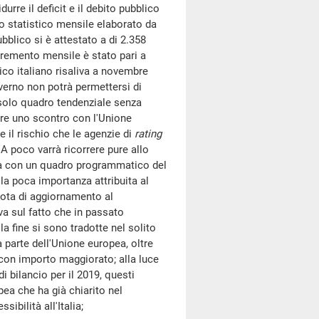
durre il deficit e il debito pubblico
o statistico mensile elaborato da
ubblico si è attestato a di 2.358
incremento mensile è stato pari a
ico italiano risaliva a novembre
Governo non potrà permettersi di
olo quadro tendenziale senza
re uno scontro con l'Unione
 il rischio che le agenzie di
rating
. A poco varrà ricorrere pure allo
a con un quadro programmatico del
la poca importanza attribuita al
ota di aggiornamento al
a sul fatto che in passato
a fine si sono tradotte nel solito
a parte dell'Unione europea, oltre
 con importo maggiorato; alla luce
 bilancio per il 2019, questi
ea che ha già chiarito nel
ibilità all'Italia;