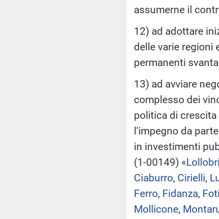
assumerne il contr
12) ad adottare inizi
delle varie regioni 
permanenti svantagg
13) ad avviare neg
complesso dei vinc
politica di crescit
l'impegno da parte 
in investimenti pub
(1-00149) «
Lollobr
Ciaburro
,
Cirielli
,
L
Ferro
,
Fidanza
,
Fot
Mollicone
,
Montaru