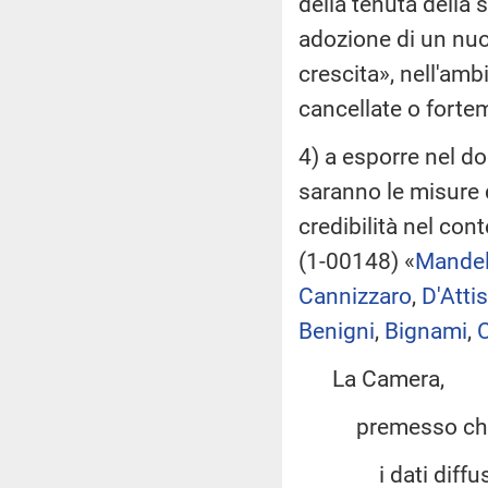
della tenuta della 
adozione di un nu
crescita», nell'ambi
cancellate o fortem
4) a esporre nel d
saranno le misure 
credibilità nel con
(1-00148) «
Mandel
Cannizzaro
,
D'Attis
Benigni
,
Bignami
,
La Camera,
premesso ch
i dati diffusi da