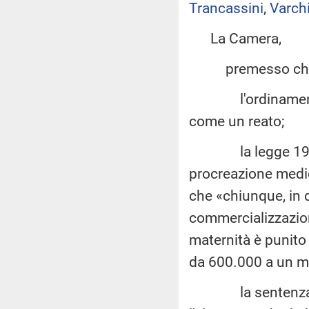
Trancassini
,
Varch
La Camera,
premesso ch
l'ordinamento it
come un reato;
la legge 19 febb
procreazione medic
che «chiunque, in q
commercializzazion
maternità è punito 
da 600.000 a un mi
la sentenza n. 2