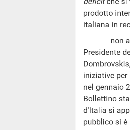
deficit
che si 
prodotto inte
italiana in re
non a caso
Presidente d
Dombrovskis, 
iniziative per
nel gennaio 2
Bollettino st
d'Italia si ap
pubblico si è 