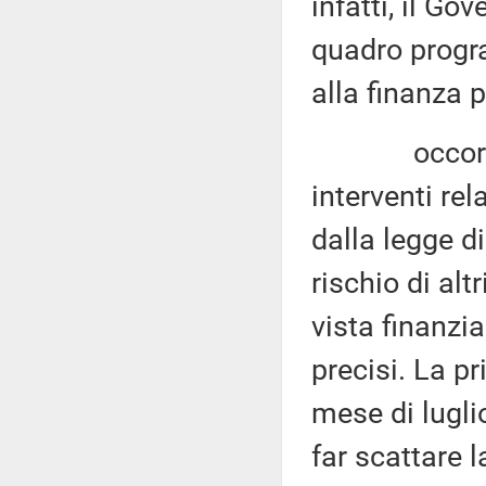
infatti, il Go
quadro progra
alla finanza 
occorre, poi
interventi rel
dalla legge di
rischio di alt
vista finanzi
precisi. La pr
mese di lugli
far scattare l