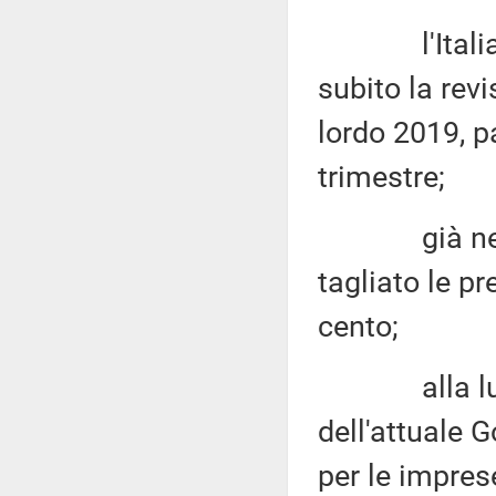
l'Italia, do
subito la rev
lordo 2019, p
trimestre;
già nel me
tagliato le pre
cento;
alla luce di
dell'attuale 
per le impres