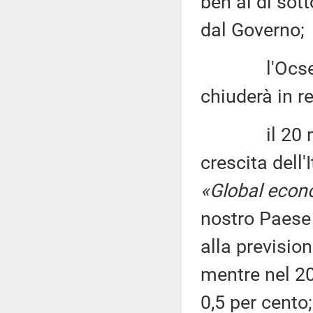
ben al di sott
dal Governo;
l'Ocse ha a
chiuderà in re
il 20 marzo
crescita dell'
«Global econ
nostro Paese 
alla previsio
mentre nel 202
0,5 per cento;