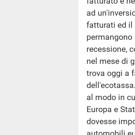
fatturato e ne
ad un'inversi
fatturati ed i
permangono se
recessione, 
nel mese di g
trova oggi a 
dell'ecotassa
al modo in cui
Europa e Stati
dovesse impor
automobili eur