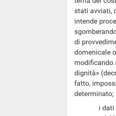
tema del cosi
stati avviati,
intende proce
sgomberando 
di provvedime
domenicale ob
modificando 
dignità» (dec
fatto, imposs
determinato;
i dati diffu