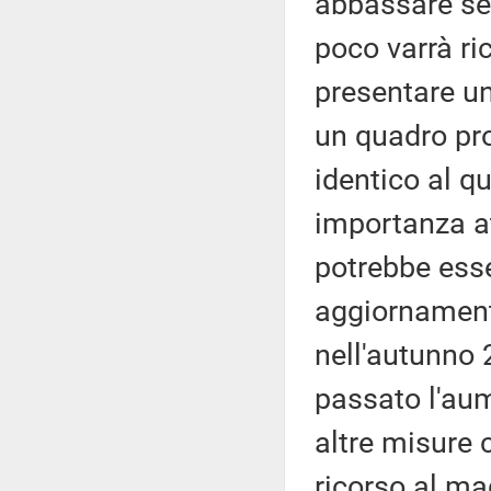
abbassare se
poco varrà ri
presentare u
un quadro pro
identico al q
importanza a
potrebbe esse
aggiornament
nell'autunno 
passato l'aum
altre misure c
ricorso al mag