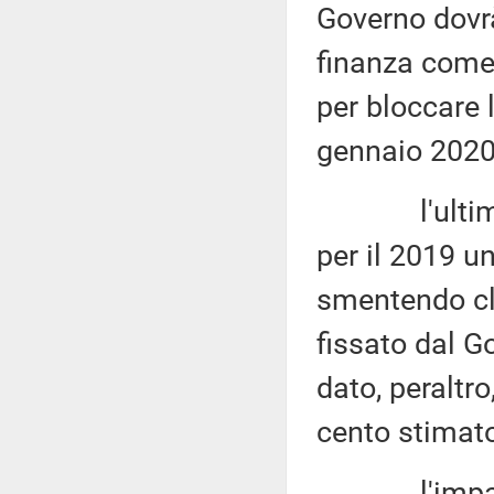
Governo dovr
finanza come 
per bloccare 
gennaio 2020
l'ultimo bol
per il 2019 u
smentendo cl
fissato dal Go
dato, peraltro,
cento stimat
l'impatto n