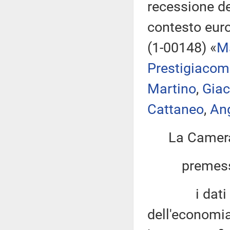
recessione de
contesto euro
(1-00148) «
Ma
Prestigiaco
Martino
,
Gia
Cattaneo
,
An
La Camera
premesso
i dati diff
dell'economia