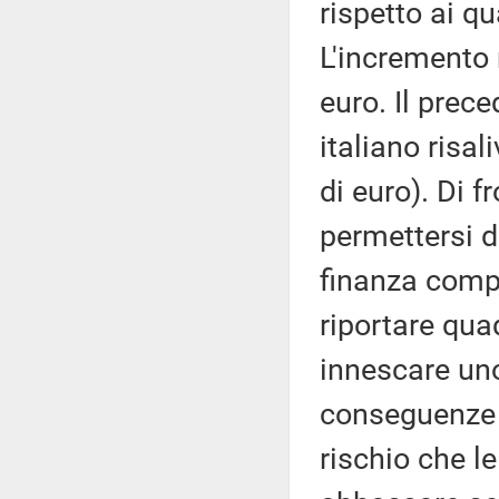
rispetto ai qu
L'incremento m
euro. Il prec
italiano risa
di euro). Di f
permettersi 
finanza comp
riportare qu
innescare uno
conseguenze i
rischio che l