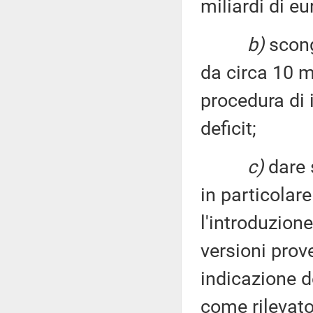
miliardi di eu
b)
scong
da circa 10 mi
procedura di 
deficit;
c)
dare s
in particolare
l'introduzion
versioni prove
indicazione d
come rilevato