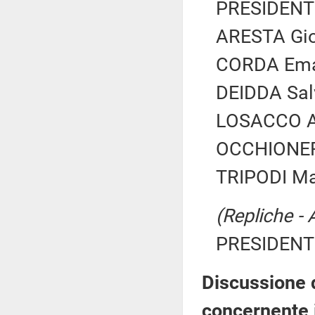
PRESIDENTE
ARESTA Gio
CORDA Eman
DEIDDA Salv
LOSACCO Al
OCCHIONERO
TRIPODI Mar
(Repliche - 
PRESIDENTE
Discussione d
concernente i