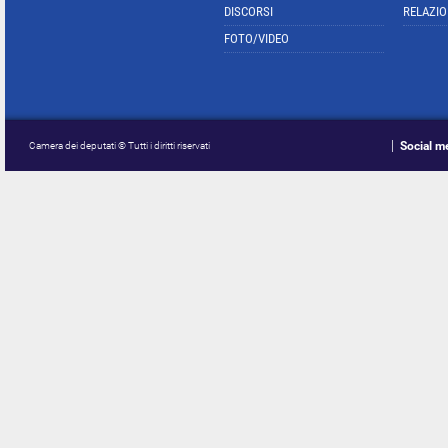
DISCORSI
RELAZIO
FOTO/VIDEO
Social m
Camera dei deputati © Tutti i diritti riservati