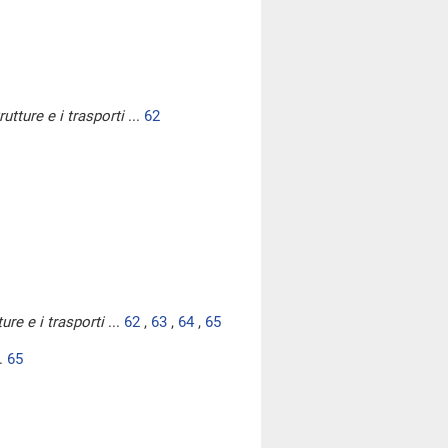
utture e i trasporti
...
62
ure e i trasporti
...
62
,
63
,
64
,
65
..
65