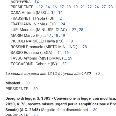
(Interventi)
...
12
PRESIDENTE ...
12
,
14
,
16
,
17
,
18
,
19
,
21
,
22
,
24
,
27
,
28
,
CASA Vittoria (M5S) ...
12
,
14
FRASSINETTI Paola (FDI) ...
21
FRATOIANNI Nicola (LEU) ...
24
LUPI Maurizio (M-NI-USEI-C!-AC) ...
27
,
28
MARIN Marco (FI) ...
17
,
18
,
19
PICCOLI NARDELLI Flavia (PD) ...
19
ROSSINI Emanuela (MISTO-MIN.LING.) ...
28
SASSO Rossano (LEGA) ...
14
,
16
TASSO Antonio (MISTO-MAIE) ...
29
TOCCAFONDI Gabriele (IV) ...
22
La seduta, sospesa alle 12,10, è ripresa alle 14,30
...
30
Missioni
...
30
PRESIDENTE ...
30
Disegno di legge: S. 1883 - Conversione in legge, con modificaz
2020, n. 76, recante misure urgenti per la semplificazione e l'i
Senato) (A.C. 2648)
(Seguito della discussione) ...
30
PRESIDENTE ...
30