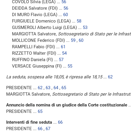
COVOLO Silvia (LEGA) ...
56
DEIDDA Salvatore (FDI) ...
56
DI MURO Flavio (LEGA) ...
60
FURGIUELE Domenico (LEGA) ...
58
GUSMEROLI Alberto Luigi (LEGA) ...
53
MARGIOTTA Salvatore,
Sottosegretario di Stato per le Infrastr
MOLLICONE Federico (FDI) ...
59
,
60
RAMPELLI Fabio (FDI) ...
61
RIZZETTO Walter (FDI) ...
54
RUFFINO Daniela (FI) ...
57
VERSACE Giuseppina (FI) ...
55
La seduta, sospesa alle 18,05, è ripresa alle 18,15
...
62
PRESIDENTE ...
62
,
63
,
64
,
65
MARGIOTTA Salvatore,
Sottosegretario di Stato per le Infrastrutt
Annuncio della nomina di un giudice della Corte costituzionale
.
PRESIDENTE ...
65
Interventi di fine seduta
...
66
PRESIDENTE ...
66
,
67