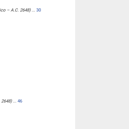
nico – A.C. 2648)
...
30
. 2648)
...
46