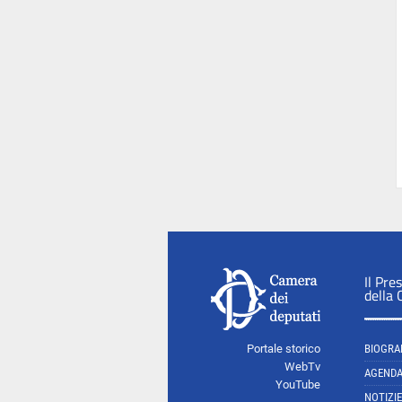
Il Pre
della
Portale storico
BIOGRA
WebTv
AGEND
YouTube
NOTIZIE