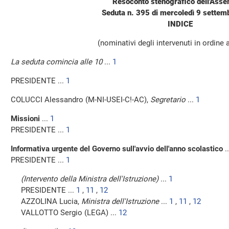
Resoconto stenografico dell'Ass
Seduta n. 395 di mercoledì 9 sette
INDICE
(nominativi degli intervenuti in ordine 
La seduta comincia alle 10
...
1
PRESIDENTE ...
1
COLUCCI Alessandro (M-NI-USEI-C!-AC),
Segretario
...
1
Missioni
...
1
PRESIDENTE ...
1
Informativa urgente del Governo sull'avvio dell'anno scolastico
.
PRESIDENTE ...
1
(Intervento della Ministra dell'Istruzione)
...
1
PRESIDENTE ...
1
,
11
,
12
AZZOLINA Lucia,
Ministra dell'Istruzione
...
1
,
11
,
12
VALLOTTO Sergio (LEGA) ...
12