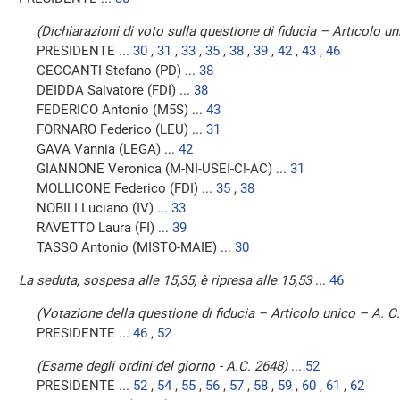
(Dichiarazioni di voto sulla questione di fiducia – Articolo u
PRESIDENTE ...
30
,
31
,
33
,
35
,
38
,
39
,
42
,
43
,
46
CECCANTI Stefano (PD) ...
38
DEIDDA Salvatore (FDI) ...
38
FEDERICO Antonio (M5S) ...
43
FORNARO Federico (LEU) ...
31
GAVA Vannia (LEGA) ...
42
GIANNONE Veronica (M-NI-USEI-C!-AC) ...
31
MOLLICONE Federico (FDI) ...
35
,
38
NOBILI Luciano (IV) ...
33
RAVETTO Laura (FI) ...
39
TASSO Antonio (MISTO-MAIE) ...
30
La seduta, sospesa alle 15,35, è ripresa alle 15,53
...
46
(Votazione della questione di fiducia – Articolo unico – A. C
PRESIDENTE ...
46
,
52
(Esame degli ordini del giorno - A.C. 2648)
...
52
PRESIDENTE ...
52
,
54
,
55
,
56
,
57
,
58
,
59
,
60
,
61
,
62