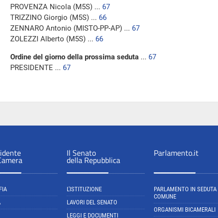
PROVENZA Nicola (M5S) ...
67
TRIZZINO Giorgio (M5S) ...
66
ZENNARO Antonio (MISTO-PP-AP) ...
67
ZOLEZZI Alberto (M5S) ...
66
Ordine del giorno della prossima seduta
...
67
PRESIDENTE ...
67
sidente
Il Senato
Parlamento.it
 Camera
della Repubblica
FIA
L'ISTITUZIONE
PARLAMENTO IN SEDUTA
COMUNE
A
LAVORI DEL SENATO
ORGANISMI BICAMERALI
LEGGI E DOCUMENTI