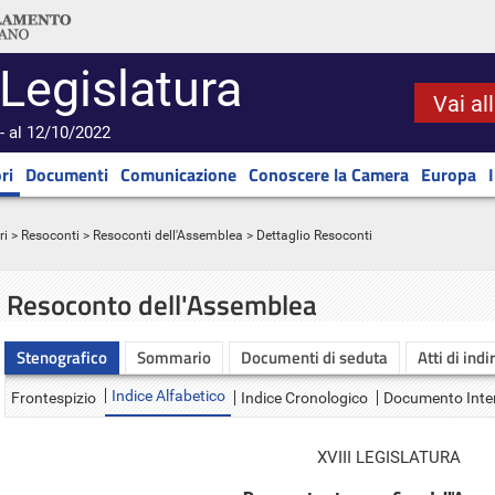
 Legislatura
Vai al
- al 12/10/2022
ri
Documenti
Comunicazione
Conoscere la Camera
Europa
ri
>
Resoconti
>
Resoconti dell'Assemblea
> Dettaglio Resoconti
Resoconto dell'Assemblea
Stenografico
Sommario
Documenti di seduta
Atti di indi
Indice Alfabetico
Frontespizio
Indice Cronologico
Documento Inte
XVIII LEGISLATURA