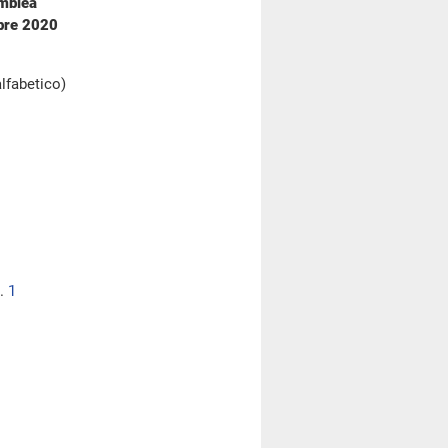
emblea
mbre 2020
alfabetico)
..
1