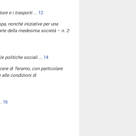
ture e i trasporti
...
12
pa, nonché iniziative per una
 parte della medesima società – n. 2-
le politiche sociali
...
14
arcere di Teramo, con particolare
 alle condizioni di
..
16