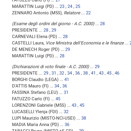
FATUZZO Carlo (FI) ...
27
MARATTIN Luigi (PD) ...
23
,
24
,
25
ZENNARO Antonio (M5S),
Relatore
...
22
(Esame degli ordini del giorno - A.C. 2000)
...
28
PRESIDENTE ...
28
,
29
CARNEVALI Elena (PD) ...
28
CASTELLI Laura,
Vice Ministra dell'Economia e le finanze
...
DE MENECH Roger (PD) ...
29
MARATTIN Luigi (PD) ...
28
(Dichiarazioni di voto finale - A.C. 2000)
...
29
PRESIDENTE ...
29
,
31
,
32
,
34
,
36
,
38
,
41
,
43
,
45
,
46
BORGHI Claudio (LEGA) ...
41
D'ATTIS Mauro (FI) ...
34
,
36
FASSINA Stefano (LEU) ...
31
FATUZZO Carlo (FI) ...
45
LORENZONI Gabriele (M5S) ...
43
,
45
LUCASELLI Ylenja (FDI) ...
32
LUPI Maurizio (MISTO-NCI-USEI) ...
38
MADIA Maria Anna (PD) ...
36