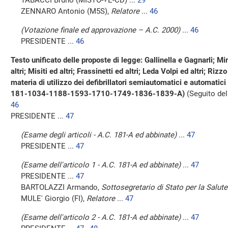
TABACCI Bruno (MISTO-+E-CD) ...
29
ZENNARO Antonio (M5S),
Relatore
...
46
(Votazione finale ed approvazione – A.C. 2000)
...
46
PRESIDENTE ...
46
Testo unificato delle proposte di legge: Gallinella e Gagnarli; Mi
altri; Misiti ed altri; Frassinetti ed altri; Leda Volpi ed altri; Rizz
materia di utilizzo dei defibrillatori semiautomatici e automatic
181-1034-1188-1593-1710-1749-1836-1839-A)
(Seguito del
46
PRESIDENTE ...
47
(Esame degli articoli - A.C. 181-A ed abbinate)
...
47
PRESIDENTE ...
47
(Esame dell'articolo 1 - A.C. 181-A ed abbinate)
...
47
PRESIDENTE ...
47
BARTOLAZZI Armando,
Sottosegretario di Stato per la Salute
MULE' Giorgio (FI),
Relatore
...
47
(Esame dell'articolo 2 - A.C. 181-A ed abbinate)
...
47