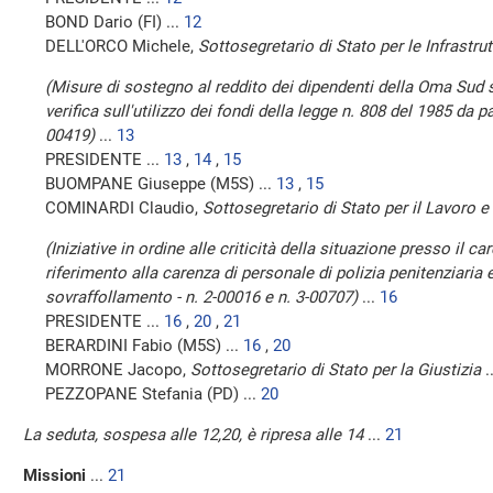
BOND Dario (FI) ...
12
DELL'ORCO Michele,
Sottosegretario di Stato per le Infrastrut
(Misure di sostegno al reddito dei dipendenti della Oma Sud s
verifica sull'utilizzo dei fondi della legge n. 808 del 1985 da
00419)
...
13
PRESIDENTE ...
13
,
14
,
15
BUOMPANE Giuseppe (M5S) ...
13
,
15
COMINARDI Claudio,
Sottosegretario di Stato per il Lavoro e 
(Iniziative in ordine alle criticità della situazione presso il c
riferimento alla carenza di personale di polizia penitenziaria e
sovraffollamento - n. 2-00016 e n. 3-00707)
...
16
PRESIDENTE ...
16
,
20
,
21
BERARDINI Fabio (M5S) ...
16
,
20
MORRONE Jacopo,
Sottosegretario di Stato per la Giustizia
.
PEZZOPANE Stefania (PD) ...
20
La seduta, sospesa alle 12,20, è ripresa alle 14
...
21
Missioni
...
21