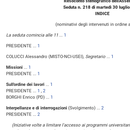
Resoconto stenografico dell'Ass
Seduta n. 218 di martedì 30 lugli
INDICE
(nominativi degli intervenuti in ordine 
La seduta comincia alle 11
...
1
PRESIDENTE ...
1
COLUCCI Alessandro (MISTO-NCI-USEI),
Segretario
...
1
Missioni
...
1
PRESIDENTE ...
1
Sull'ordine dei lavori
...
1
PRESIDENTE ...
1
,
2
BORGHI Enrico (PD) ...
1
Interpellanze e di interrogazioni
(Svolgimento) ...
2
PRESIDENTE ...
2
(Iniziative volte a limitare l'accesso ai programmi universitar