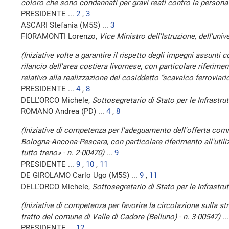
coloro che sono condannati per gravi reati contro la persona
PRESIDENTE ...
2
,
3
ASCARI Stefania (M5S) ...
3
FIORAMONTI Lorenzo,
Vice Ministro dell'Istruzione, dell'unive
(Iniziative volte a garantire il rispetto degli impegni assunti
rilancio dell'area costiera livornese, con particolare riferime
relativo alla realizzazione del cosiddetto “scavalco ferroviario
PRESIDENTE ...
4
,
8
DELL'ORCO Michele,
Sottosegretario di Stato per le Infrastrut
ROMANO Andrea (PD) ...
4
,
8
(Iniziative di competenza per l'adeguamento dell'offerta comme
Bologna-Ancona-Pescara, con particolare riferimento all'uti
tutto treno» - n. 2-00470)
...
9
PRESIDENTE ...
9
,
10
,
11
DE GIROLAMO Carlo Ugo (M5S) ...
9
,
11
DELL'ORCO Michele,
Sottosegretario di Stato per le Infrastrut
(Iniziative di competenza per favorire la circolazione sulla st
tratto del comune di Valle di Cadore (Belluno) - n. 3-00547)
..
PRESIDENTE ...
12