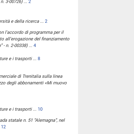
 n. 3-00726)
...
2
rsità e della ricerca
...
2
 con l'accordo di programma per il
nto all'erogazione del finanziamento
” - n. 2-00338)
...
4
ture e i trasporti
...
8
rciale di Trenitalia sulla linea
lizzo degli abbonamenti «Mi muovo
ture e i trasporti
...
10
rada statale n. 51 “Alemagna”, nel
.
12