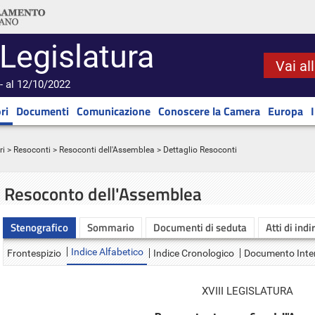
 Legislatura
Vai al
- al 12/10/2022
ri
Documenti
Comunicazione
Conoscere la Camera
Europa
ri
>
Resoconti
>
Resoconti dell'Assemblea
> Dettaglio Resoconti
Resoconto dell'Assemblea
Stenografico
Sommario
Documenti di seduta
Atti di indi
Indice Alfabetico
Frontespizio
Indice Cronologico
Documento Inte
XVIII LEGISLATURA