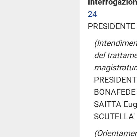
Interrogazio
24
PRESIDENTE 
(Intendiment
del trattam
magistratur
PRESIDENTE
BONAFEDE 
SAITTA Eug
SCUTELLA' E
(Orientament