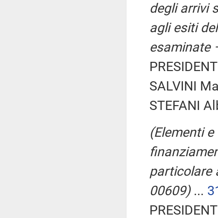
degli arrivi
agli esiti d
esaminate –
PRESIDENTE
SALVINI Ma
STEFANI Alb
(Elementi e 
finanziament
particolare a
00609)
...
3
PRESIDENTE