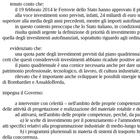
tenuto conto che:
il 19 febbraio 2014 le Ferrovie dello Stato hanno approvato il piano
alla voce investimenti sono previsti, infatti, 24 miliardi di euro nel
superiore alla media degli anni precedenti, mentre gli importi autofinan
in questo contesto preoccupa che lo Stato italiano, in condizioni di 
risulta quindi urgente la definizione di priorità di investimento pubb
quella degli investimenti autofinanziati, soprattutto riguardo agli ordinat
evidenziato che:
una quota parte degli investimenti previsti dal piano quadriennale pari
certi che questi considerevoli investimenti abbiano ricadute positive a
il piano quadriennale è una cornice necessaria anche per dare un futur
patrimonio professionale, tecnologico, di lavoro, di cultura industriale, 
rilevato che è importante anche sviluppare le possibili sinergie tra i
di Bombardier e AnsaldoBreda,
impegna il Governo:
a intervenire con celerità – nell'ambito delle proprie competenze di p
delle attività di progettazione e realizzazione del materiale rotabile e d
ad attivarsi, nell'ambito delle proprie competenze, perché, da parte 
a)
le scelte di investimento per il potenziamento e l'ammodern
atti specifici relativi alla programmazione industriale di medio-lungo t
b)
i programmi pluriennali in materia di sistemi di trasporto fe
della concorrenza.