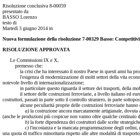
Risoluzione conclusiva 8-00059
presentato da
BASSO Lorenzo
testo di
Martedì 3 giugno 2014 in
Nuova formulazione della risoluzione 7-00329 Basso: Competitività d
RISOLUZIONE APPROVATA
Le Commissioni IX e X,
premesso che:
la crisi che ha interessato il nostro Paese in questi anni ha prodotto,
l'esigenza di modernizzazione di molti settori della vita economica e
notevole livello di internazionalizzazione;
in particolare questo riguarda il settore dei trasporti, della mobilità
il settore delle costruzioni ferroviarie, a livello italiano ed europ
costruttori, passati in parte sotto il controllo straniero, in parte sottop
alcune peculiarità proprie delle costruzioni ferroviarie hanno certamen
a)
la costruzione ancora marcatamente artigianale, dovuta
(anche le produzioni più cospicue non vanno oltre qualche centinaio di
b)
la forte dipendenza dei costruttori dalle scelte strategich
c)
l'incostanza e la mancata programmazione degli ordini, no
una quota di traffico minoritaria rispetto alle altre modalità di trasporto