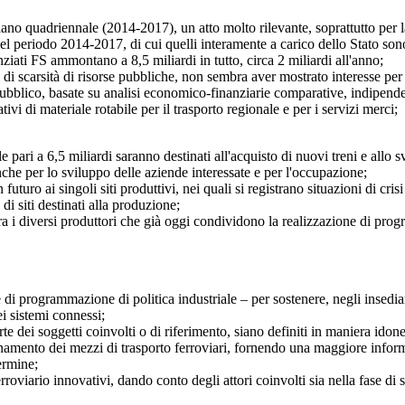
 quadriennale (2014-2017), un atto molto rilevante, soprattutto per la
 periodo 2014-2017, di cui quelli interamente a carico dello Stato sono 
ziati FS ammontano a 8,5 miliardi in tutto, circa 2 miliardi all'anno;
scarsità di risorse pubbliche, non sembra aver mostrato interesse per le
lico, basate su analisi economico-finanziarie comparative, indipendenti
ivi di materiale rotabile per il trasporto regionale e per i servizi merci;
 a 6,5 miliardi saranno destinati all'acquisto di nuovi treni e allo svi
nche per lo sviluppo delle aziende interessate e per l'occupazione;
o ai singoli siti produttivi, nei quali si registrano situazioni di cris
di siti destinati alla produzione;
 diversi produttori che già oggi condividono la realizzazione di program
rogrammazione di politica industriale – per sostenere, negli insediament
ei sistemi connessi;
dei soggetti coinvolti o di riferimento, siano definiti in maniera idone
amento dei mezzi di trasporto ferroviari, fornendo una maggiore informa
ermine;
rroviario innovativi, dando conto degli attori coinvolti sia nella fase di 