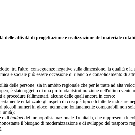
elle attività di progettazione e realizzazione del materiale rotabil
 tra l'altro, conseguenze negative sulla dimensione, la qualità e la str
 sociale può essere occasione di rilancio e consolidamento di attività 
 delle persone, sia in ambito regionale che per le tratte ad alta veloci
eo, è stato oggetto di una profonda ristrutturazione nell'ultimo venten
osti a procedure fallimentari, alcune delle quali ancora in corso;
te enfatizzato gli aspetti di crisi già tipici di tutte le industrie neg
 ai piccoli numeri in gioco, nemmeno lontanamente comparabili non sol
 unità);
e e di
budget
del monopolista nazionale Trenitalia, che rappresenta inevit
nostante il bisogno di modernizzazione e di sviluppo del trasporto regio
);