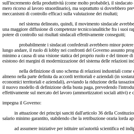
sull'incremento della produttività (come molto probabile), il sindacato
mero ricorso al lavoro straordinario), ma soprattutto si dovrebbero prev
meccanismi di controllo efficaci sulla valutazione dei risultati;
nel sistema delineato, quindi, il movimento sindacale avrebbe sicur
una maggiore diffusione di competenze tecnico/analitiche fra i suoi rap
potere di controllo sui risultati sindacali effettivamente conseguiti;
probabilmente i sindacati confederali avrebbero minor potere politic
lungo andare, il ruolo di lobby nei confronti del Governo assunto progr
minimo a causa di una visione statica del proprio ruolo e del timore di
esistono dei margini di modernizzazione del sistema delle relazioni indu
nella definizione di uno schema di relazioni industriali come quello
almeno nella parte definita da accordi territoriali e aziendali (in sost
economici territoriali e aziendali), avviando la riduzione della tassaz
il nuovo modello di definizione della busta paga, prevedendo l'introdu
effettivamente sul mercato del lavoro (ammortizzatori sociali attivi) e 
impegna il Governo:
in attuazione dei principi sanciti dall'articolo 36 della Costituzione,
salario minimo garantito, stabilendo che la retribuzione oraria lorda app
ad assumere iniziative per istituire un'autorità scientifica ed indip