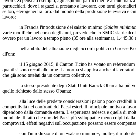
lavoro. Si pensi ad esempio, agli aspiranti parrucchieri e all'alternanza
parrucchieri, dove i ragazzi si prestano a lavorare, con turni giornalie
settori, eterogenei tra loro: dal mondo della produzione televisiva e c
lavoro;
in Francia l'introduzione del salario minimo (
Salaire minimum
varie modifiche nel corso degli anni, prevede che lo SMIC sia ricalcol
ovvero per un lavoro a tempo pieno (35 ore alla settimana), 1.445,38 e
nell'ambito dell'attuazione degli accordi politici di Grosse Koalitio
all'ora;
il 15 giugno 2015, il Canton Ticino ha votato un referendum per ins
quanti si sono recati alle urne. La norma si applica anche ai lavoratori
che già sono tutelati da un contratto collettivo;
lo stesso presidente degli Stati Uniti Barack Obama ha più volte rich
quello richiesto dallo stesso Obama;
alla luce delle predette considerazioni paiono poco credibili le res
competitività nei confronti dei Paesi esteri. Il principale motivo a favo
dipendono dalla domanda estera. L'esperienza tedesca e quella di molti 
mondiale. Il fatto che uno dei Paesi più sviluppati e meno colpiti dalla
comprovati, effetti negativi sull'occupazione possano essere compensati 
con l'introduzione di un «salario minimo», inoltre, il ruolo del sin