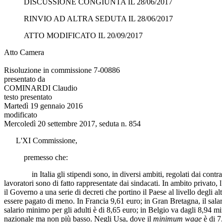
DISCUSSIONE CONGIUNTA IL 28/06/2017
RINVIO AD ALTRA SEDUTA IL 28/06/2017
ATTO MODIFICATO IL 20/09/2017
Atto Camera
Risoluzione in commissione 7-00886
presentato da
COMINARDI Claudio
testo presentato
Martedì 19 gennaio 2016
modificato
Mercoledì 20 settembre 2017, seduta n. 854
L'XI Commissione,
premesso che:
in Italia gli stipendi sono, in diversi ambiti, regolati dai contratti c
lavoratori sono di fatto rappresentate dai sindacati. In ambito privato,
il Governo a una serie di decreti che portino il Paese al livello degli
essere pagato di meno. In Francia 9,61 euro; in Gran Bretagna, il sal
salario minimo per gli adulti è di 8,65 euro; in Belgio va dagli 8,94 mi
nazionale ma non più basso. Negli Usa, dove il
minimum wage
è di 7