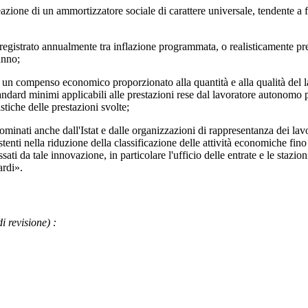
 di un ammortizzatore sociale di carattere universale, tendente a form
gistrato annualmente tra inflazione programmata, o realisticamente prev
anno;
compenso economico proporzionato alla quantità e alla qualità del lavo
andard minimi applicabili alle prestazioni rese dal lavoratore autonomo p
stiche delle prestazioni svolte;
inati anche dall'Istat e dalle organizzazioni di rappresentanza dei lavor
istenti nella riduzione della classificazione delle attività economiche fi
ssati da tale innovazione, in particolare l'ufficio delle entrate e le stazi
rdi
».
di revisione)
: