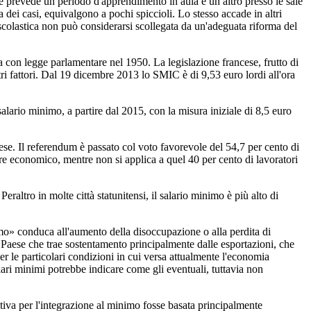
nale prevede un periodo d'apprendimento in aula e un altro presso le sale
 dei casi, equivalgono a pochi spiccioli. Lo stesso accade in altri
 scolastica non può considerarsi scollegata da un'adeguata riforma del
con legge parlamentare nel 1950. La legislazione francese, frutto di
i fattori. Dal 19 dicembre 2013 lo SMIC è di 9,53 euro lordi all'ora
ario minimo, a partire dal 2015, con la misura iniziale di 8,5 euro
. Il referendum è passato col voto favorevole del 54,7 per cento di
tore economico, mentre non si applica a quel 40 per cento di lavoratori
tro in molte città statunitensi, il salario minimo è più alto di
mo» conduca all'aumento della disoccupazione o alla perdita di
 un Paese che trae sostentamento principalmente dalle esportazioni, che
r le particolari condizioni in cui versa attualmente l'economia
alari minimi potrebbe indicare come gli eventuali, tuttavia non
va per l'integrazione al minimo fosse basata principalmente