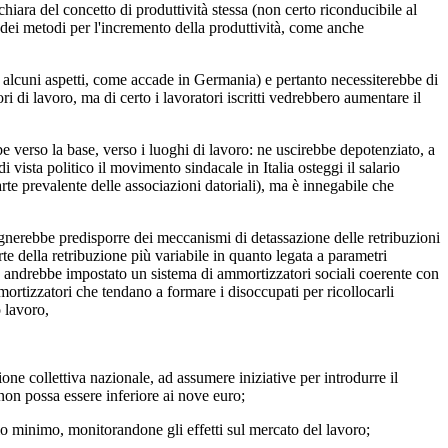
hiara del concetto di produttività stessa (non certo riconducibile al
e dei metodi per l'incremento della produttività, come anche
lcuni aspetti, come accade in Germania) e pertanto necessiterebbe di
 di lavoro, ma di certo i lavoratori iscritti vedrebbero aumentare il
verso la base, verso i luoghi di lavoro: ne uscirebbe depotenziato, a
vista politico il movimento sindacale in Italia osteggi il salario
rte prevalente delle associazioni datoriali), ma è innegabile che
nerebbe predisporre dei meccanismi di detassazione delle retribuzioni
rte della retribuzione più variabile in quanto legata a parametri
rso andrebbe impostato un sistema di ammortizzatori sociali coerente con
ortizzatori che tendano a formare i disoccupati per ricollocarli
o lavoro,
ne collettiva nazionale, ad assumere iniziative per introdurre il
 non possa essere inferiore ai nove euro;
o minimo, monitorandone gli effetti sul mercato del lavoro;