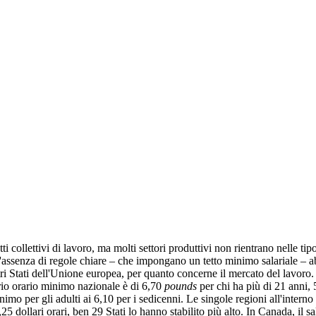
ollettivi di lavoro, ma molti settori produttivi non rientrano nelle tipolo
 l'assenza di regole chiare – che impongano un tetto minimo salariale – ab
 altri Stati dell'Unione europea, per quanto concerne il mercato del lavor
ario orario minimo nazionale è di 6,70
pounds
per chi ha più di 21 anni, 5
nimo per gli adulti ai 6,10 per i sedicenni. Le singole regioni all'intern
,25 dollari orari, ben 29 Stati lo hanno stabilito più alto. In Canada, il 