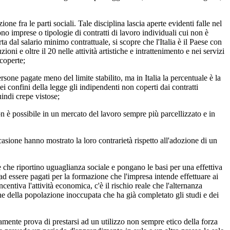
fra le parti sociali. Tale disciplina lascia aperte evidenti falle nel
tono imprese o tipologie di contratti di lavoro individuali cui non è
a dal salario minimo contrattuale, si scopre che l'Italia è il Paese con
ioni e oltre il 20 nelle attività artistiche e intrattenimento e nei servizi
scoperte;
one pagate meno del limite stabilito, ma in Italia la percentuale è la
 confini della legge gli indipendenti non coperti dai contratti
uindi crepe vistose;
n è possibile in un mercato del lavoro sempre più parcellizzato e in
one hanno mostrato la loro contrarietà rispetto all'adozione di un
e che riportino uguaglianza sociale e pongano le basi per una effettiva
ad essere pagati per la formazione che l'impresa intende effettuare ai
centiva l'attività economica, c'è il rischio reale che l'alternanza
e della popolazione inoccupata che ha già completato gli studi e dei
nte prova di prestarsi ad un utilizzo non sempre etico della forza