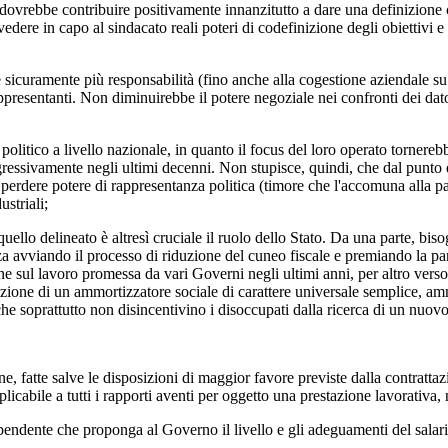
 dovrebbe contribuire positivamente innanzitutto a dare una definizione c
edere in capo al sindacato reali poteri di codefinizione degli obiettivi 
amente più responsabilità (fino anche alla cogestione aziendale su a
presentanti. Non diminuirebbe il potere negoziale nei confronti dei datori
o a livello nazionale, in quanto il focus del loro operato tornerebbe 
essivamente negli ultimi decenni. Non stupisce, quindi, che dal punto di 
 perdere potere di rappresentanza politica (timore che l'accomuna alla pa
striali;
 delineato è altresì cruciale il ruolo dello Stato. Da una parte, bisog
anza avviando il processo di riduzione del cuneo fiscale e premiando la pa
ione sul lavoro promessa da vari Governi negli ultimi anni, per altro ve
zione di un ammortizzatore sociale di carattere universale semplice, amm
che soprattutto non disincentivino i disoccupati dalla ricerca di un nuov
 fatte salve le disposizioni di maggior favore previste dalla contrattazio
licabile a tutti i rapporti aventi per oggetto una prestazione lavorativa,
endente che proponga al Governo il livello e gli adeguamenti del salari