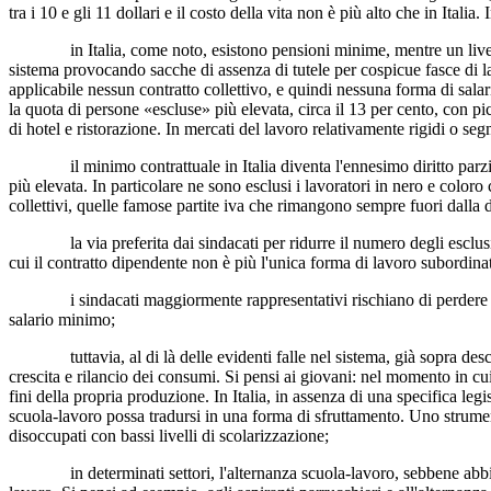
tra i 10 e gli 11 dollari e il costo della vita non è più alto che in Italia. 
in Italia, come noto, esistono pensioni minime, mentre un livello di s
sistema provocando sacche di assenza di tutele per cospicue fasce di lavo
applicabile nessun contratto collettivo, e quindi nessuna forma di salar
la quota di persone «escluse» più elevata, circa il 13 per cento, con picch
di hotel e ristorazione. In mercati del lavoro relativamente rigidi o seg
il minimo contrattuale in Italia diventa l'ennesimo diritto parziale o 
più elevata. In particolare ne sono esclusi i lavoratori in nero e colo
collettivi, quelle famose partite iva che rimangono sempre fuori dalla di
la via preferita dai sindacati per ridurre il numero degli esclusi è q
cui il contratto dipendente non è più l'unica forma di lavoro subordina
i sindacati maggiormente rappresentativi rischiano di perdere un po’
salario minimo;
tuttavia, al di là delle evidenti falle nel sistema, già sopra descritt
crescita e rilancio dei consumi. Si pensi ai giovani: nel momento in cui
fini della propria produzione. In Italia, in assenza di una specifica leg
scuola-lavoro possa tradursi in una forma di sfruttamento. Uno strume
disoccupati con bassi livelli di scolarizzazione;
in determinati settori, l'alternanza scuola-lavoro, sebbene abbia lo