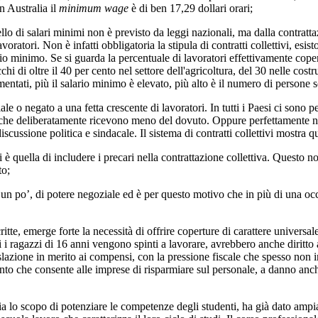
In Australia il
minimum wage
è di ben 17,29 dollari orari;
alari minimi non è previsto da leggi nazionali, ma dalla contrattazione 
ratori. Non è infatti obbligatoria la stipula di contratti collettivi, esis
io minimo. Se si guarda la percentuale di lavoratori effettivamente copert
i di oltre il 40 per cento nel settore dell'agricoltura, del 30 nelle costruz
mentati, più il salario minimo è elevato, più alto è il numero di persone 
negato a una fetta crescente di lavoratori. In tutti i Paesi ci sono pers
ro che deliberatamente ricevono meno del dovuto. Oppure perfettamente nei
scussione politica e sindacale. Il sistema di contratti collettivi mostra q
uella di includere i precari nella contrattazione collettiva. Questo no
to;
, di potere negoziale ed è per questo motivo che in più di una occasi
e, emerge forte la necessità di offrire coperture di carattere universal
 i ragazzi di 16 anni vengono spinti a lavorare, avrebbero anche diritto 
islazione in merito ai compensi, con la pressione fiscale che spesso non in
nto che consente alle imprese di risparmiare sul personale, a danno anch
 scopo di potenziare le competenze degli studenti, ha già dato ampiame