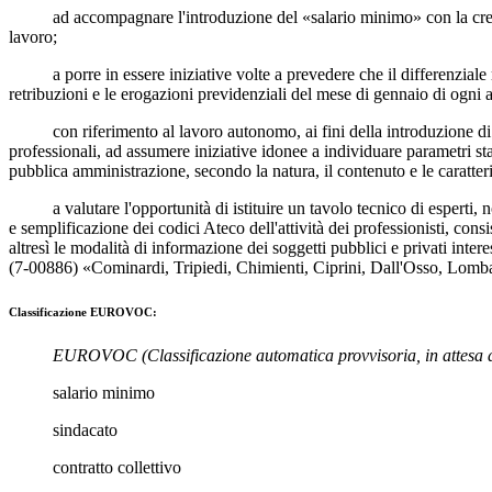
ad accompagnare l'introduzione del «salario minimo» con la creazione
lavoro;
a porre in essere iniziative volte a prevedere che il differenziale re
retribuzioni e le erogazioni previdenziali del mese di gennaio di ogni 
con riferimento al lavoro autonomo, ai fini della introduzione di un 
professionali, ad assumere iniziative idonee a individuare parametri st
pubblica amministrazione, secondo la natura, il contenuto e le caratteri
a valutare l'opportunità di istituire un tavolo tecnico di esperti, nom
e semplificazione dei codici Ateco dell'attività dei professionisti, cons
altresì le modalità di informazione dei soggetti pubblici e privati intere
(7-00886) «
Cominardi
,
Tripiedi
,
Chimienti
,
Ciprini
,
Dall'Osso
,
Lomba
Classificazione EUROVOC:
EUROVOC
(Classificazione automatica provvisoria, in attesa 
salario minimo
sindacato
contratto collettivo