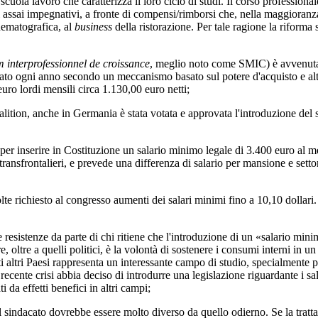
 scuola lavoro che caratterizza il loro ciclo di studi. Il corso professio
ri assai impegnativi, a fronte di compensi/rimborsi che, nella maggioranza
inematografica, al
business
della ristorazione. Per tale ragione la riforma
 interprofessionnel de croissance
, meglio noto come SMIC) è avvenuta 
ato ogni anno secondo un meccanismo basato sul potere d'acquisto e altr
uro lordi mensili circa 1.130,00 euro netti;
n, anche in Germania è stata votata e approvata l'introduzione del sal
erire in Costituzione un salario minimo legale di 3.400 euro al mese
 transfrontalieri, e prevede una differenza di salario per mansione e set
iesto al congresso aumenti dei salari minimi fino a 10,10 dollari. Peral
istenze da parte di chi ritiene che l'introduzione di un «salario mini
re, oltre a quelli politici, è la volontà di sostenere i consumi interni in
altri Paesi rappresenta un interessante campo di studio, specialmente pe
 recente crisi abbia deciso di introdurre una legislazione riguardante i s
da effetti benefici in altri campi;
dacato dovrebbe essere molto diverso da quello odierno. Se la trattati