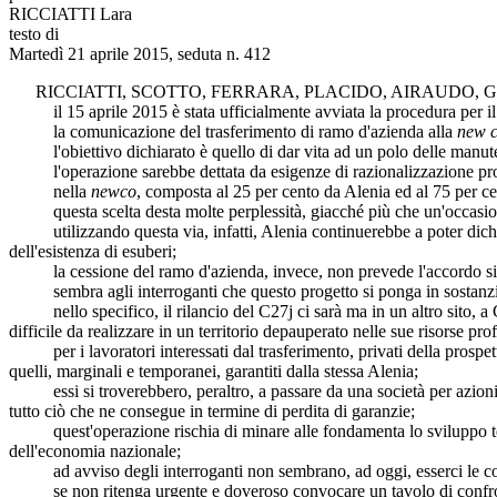
RICCIATTI Lara
testo di
Martedì 21 aprile 2015, seduta n. 412
RICCIATTI
,
SCOTTO
,
FERRARA
,
PLACIDO
,
AIRAUDO
,
G
il 15 aprile 2015 è stata ufficialmente avviata la procedura per il t
la comunicazione del trasferimento di ramo d'azienda alla
new 
l'obiettivo dichiarato è quello di dar vita ad un polo delle manuten
l'operazione sarebbe dettata da esigenze di razionalizzazione produ
nella
newco
, composta al 25 per cento da Alenia ed al 75 per ce
questa scelta desta molte perplessità, giacché più che un'occasione d
utilizzando questa via, infatti, Alenia continuerebbe a poter dichiar
dell'esistenza di esuberi;
la cessione del ramo d'azienda, invece, non prevede l'accordo sindac
sembra agli interroganti che questo progetto si ponga in sostanziale
nello specifico, il rilancio del C27j ci sarà ma in un altro sito, a
difficile da realizzare in un territorio depauperato nelle sue risorse pro
per i lavoratori interessati dal trasferimento, privati della prospettiva
quelli, marginali e temporanei, garantiti dalla stessa Alenia;
essi si troverebbero, peraltro, a passare da una società per azioni d
tutto ciò che ne consegue in termine di perdita di garanzie;
quest'operazione rischia di minare alle fondamenta lo sviluppo tecn
dell'economia nazionale;
ad avviso degli interroganti non sembrano, ad oggi, esserci le con
se non ritenga urgente e doveroso convocare un tavolo di confronto 