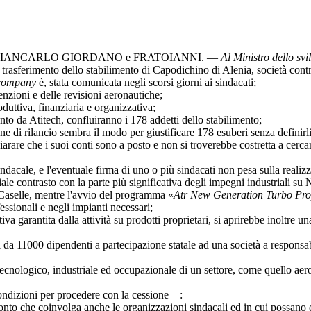
IANCARLO GIORDANO
e
FRATOIANNI
. —
Al Ministro dello s
rasferimento dello stabilimento di Capodichino di Alenia, società cont
company
è, stata comunicata negli scorsi giorni ai sindacati;
zioni e delle revisioni aeronautiche;
ttiva, finanziaria e organizzativa;
nto da Atitech, confluiranno i 178 addetti dello stabilimento;
i rilancio sembra il modo per giustificare 178 esuberi senza definirli 
are che i suoi conti sono a posto e non si troverebbe costretta a cerca
ale, e l'eventuale firma di uno o più sindacati non pesa sulla realiz
 contrasto con la parte più significativa degli impegni industriali su
 Caselle, mentre l'avvio del programma «
Atr New Generation Turbo Pr
fessionali e negli impianti necessari;
 garantita dalla attività su prodotti proprietari, si aprirebbe inoltre una
a 11000 dipendenti a partecipazione statale ad una società a responsabil
ologico, industriale ed occupazionale di un settore, come quello aero
dizioni per procedere con la cessione –:
che coinvolga anche le organizzazioni sindacali ed in cui possano ess