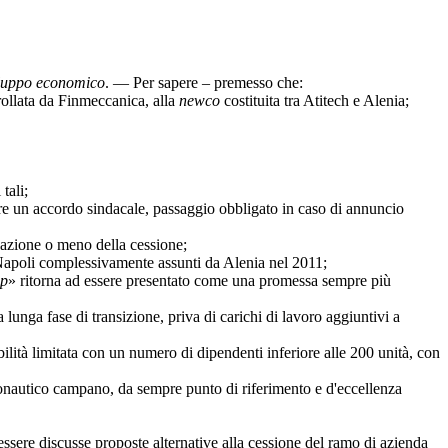
viluppo economico
. — Per sapere – premesso che:
rollata da Finmeccanica, alla
newco
costituita tra Atitech e Alenia;
tali;
re un accordo sindacale, passaggio obbligato in caso di annuncio
zazione o meno della cessione;
 Napoli complessivamente assunti da Alenia nel 2011;
op
» ritorna ad essere presentato come una promessa sempre più
 lunga fase di transizione, priva di carichi di lavoro aggiuntivi a
ità limitata con un numero di dipendenti inferiore alle 200 unità, con
nautico campano, da sempre punto di riferimento e d'eccellenza
ere discusse proposte alternative alla cessione del ramo di azienda