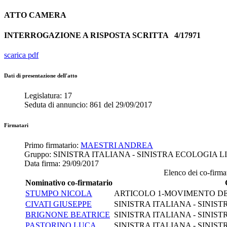
ATTO
CAMERA
INTERROGAZIONE A RISPOSTA SCRITTA
4/17971
scarica pdf
Dati di presentazione dell'atto
Legislatura:
17
Seduta di annuncio:
861
del
29/09/2017
Firmatari
Primo firmatario:
MAESTRI ANDREA
Gruppo:
SINISTRA ITALIANA - SINISTRA ECOLOGIA LI
Data firma:
29/09/2017
Elenco dei co-firmat
Nominativo co-firmatario
STUMPO NICOLA
ARTICOLO 1-MOVIMENTO D
CIVATI GIUSEPPE
SINISTRA ITALIANA - SINIST
BRIGNONE BEATRICE
SINISTRA ITALIANA - SINIST
PASTORINO LUCA
SINISTRA ITALIANA - SINIST