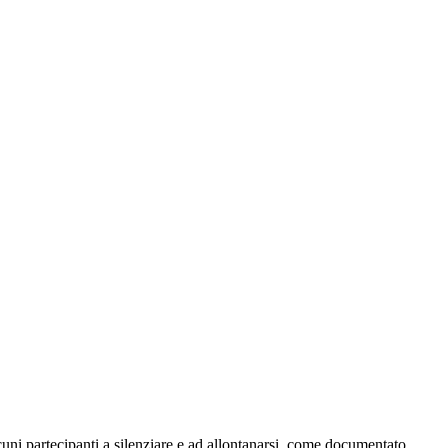
ni partecipanti a silenziare e ad allontanarsi, come documentato