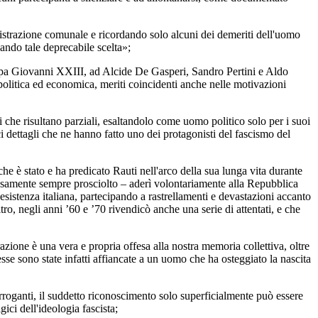
istrazione comunale e ricordando solo alcuni dei demeriti dell'uomo
nnando tale deprecabile scelta»;
Papa Giovanni XXIII, ad Alcide De Gasperi, Sandro Pertini e Aldo
ne politica ed economica, meriti coincidenti anche nelle motivazioni
che risultano parziali, esaltandolo come uomo politico solo per i suoi
 dettagli che ne hanno fatto uno dei protagonisti del fascismo del
he è stato e ha predicato Rauti nell'arco della sua lunga vita durante
colosamente sempre prosciolto – aderì volontariamente alla Repubblica
Resistenza italiana, partecipando a rastrellamenti e devastazioni accanto
ro, negli anni ’60 e ’70 rivendicò anche una serie di attentati, e che
zione è una vera e propria offesa alla nostra memoria collettiva, oltre
 esse sono state infatti affiancate a un uomo che ha osteggiato la nascita
rroganti, il suddetto riconoscimento solo superficialmente può essere
ci dell'ideologia fascista;