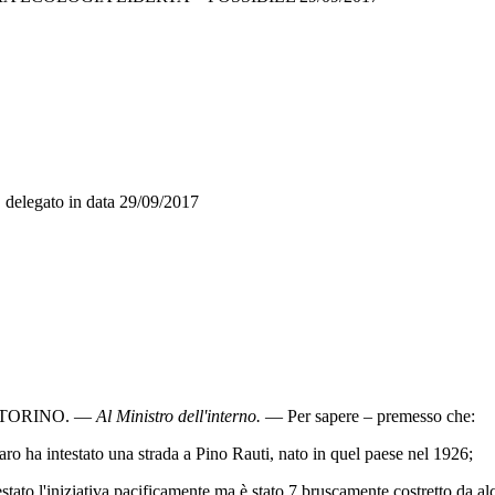
O
delegato in data
29/09/2017
TORINO
. —
Al Ministro dell'interno
.
— Per sapere – premesso che:
ha intestato una strada a Pino Rauti, nato in quel paese nel 1926;
 l'iniziativa pacificamente ma è stato 7 bruscamente costretto da alcu