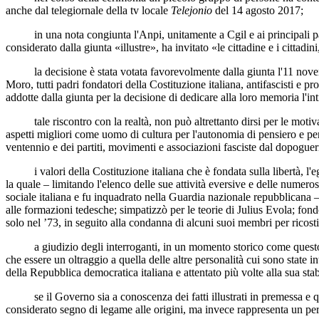
anche dal telegiornale della tv locale
Telejonio
del 14 agosto 2017;
in una nota congiunta l'Anpi, unitamente a Cgil e ai principali parti
considerato dalla giunta «illustre», ha invitato «le cittadine e i cittadi
la decisione è stata votata favorevolmente dalla giunta l'11 novembr
Moro, tutti padri fondatori della Costituzione italiana, antifascisti e p
addotte dalla giunta per la decisione di dedicare alla loro memoria l'int
tale riscontro con la realtà, non può altrettanto dirsi per le motivaz
aspetti migliori come uomo di cultura per l'autonomia di pensiero e pe
ventennio e dei partiti, movimenti e associazioni fasciste dal dopoguer
i valori della Costituzione italiana che è fondata sulla libertà, l'egu
la quale – limitando l'elenco delle sue attività eversive e delle numer
sociale italiana e fu inquadrato nella Guardia nazionale repubblicana – 
alle formazioni tedesche; simpatizzò per le teorie di Julius Evola; fond
solo nel ’73, in seguito alla condanna di alcuni suoi membri per ricost
a giudizio degli interroganti, in un momento storico come questo attual
che essere un oltraggio a quella delle altre personalità cui sono state i
della Repubblica democratica italiana e attentato più volte alla sua stabi
se il Governo sia a conoscenza dei fatti illustrati in premessa e qual
considerato segno di legame alle origini, ma invece rappresenta un per