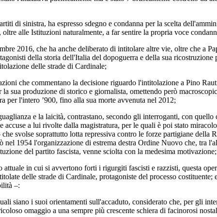
ti di sinistra, ha espresso sdegno e condanna per la scelta dell'ammin
ni, oltre alle Istituzioni naturalmente, a far sentire la propria voce conda
e 2016, che ha anche deliberato di intitolare altre vie, oltre che a 
rotagonisti della storia dell'Italia del dopoguerra e della sua ricostruzio
itolazione delle strade di Cardinale;
ioni che commentano la decisione riguardo l'intitolazione a Pino Rauti 
r la sua produzione di storico e giornalista, omettendo però macroscopici
ra per l'intero ’900, fino alla sua morte avvenuta nel 2012;
aglianza e la laicità, contrastano, secondo gli interroganti, con quello c
ose accuse a lui rivolte dalla magistratura, per le quali è poi stato mira
che svolse soprattutto lotta repressiva contro le forze partigiane della 
ò nel 1954 l'organizzazione di estrema destra Ordine Nuovo che, tra l'alt
ituzione del partito fascista, venne sciolta con la medesima motivazione;
e in cui si avvertono forti i rigurgiti fascisti e razzisti, questa opera
ntitolate delle strade di Cardinale, protagoniste del processo costituente;
lità –:
i siano i suoi orientamenti sull'accaduto, considerato che, per gli inte
icoloso omaggio a una sempre più crescente schiera di facinorosi nostalgi