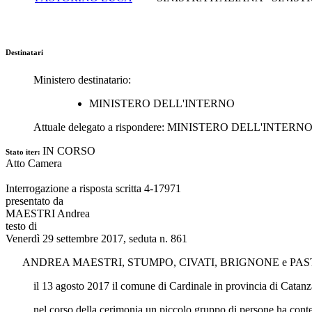
Destinatari
Ministero destinatario:
MINISTERO DELL'INTERNO
Attuale delegato a rispondere:
MINISTERO DELL'INTERN
IN CORSO
Stato iter:
Atto Camera
Interrogazione a risposta scritta 4-17971
presentato da
MAESTRI Andrea
testo di
Venerdì 29 settembre 2017, seduta n. 861
ANDREA MAESTRI
,
STUMPO
,
CIVATI
,
BRIGNONE
e
PAS
il 13 agosto 2017 il comune di Cardinale in provincia di Catanzaro 
nel corso della cerimonia un piccolo gruppo di persone ha contestato