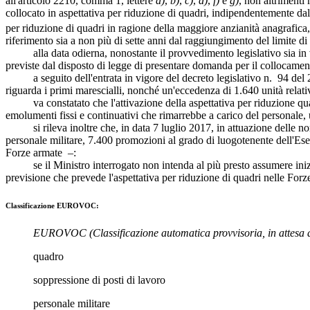
all'articolo 2210, comma 1, lettere
a)
,
b)
,
c)
,
d)
,
f)
e
g)
, non altrimenti 
collocato in aspettativa per riduzione di quadri, indipendentemente dal 
per riduzione di quadri in ragione della maggiore anzianità anagrafica,
riferimento sia a non più di sette anni dal raggiungimento del limite di
alla data odierna, nonostante il provvedimento legislativo sia in vig
previste dal disposto di legge di presentare domanda per il collocament
a seguito dell'entrata in vigore del decreto legislativo n. 94 del 2017
riguarda i primi marescialli, nonché un'eccedenza di 1.640 unità relativ
va constatato che l'attivazione della aspettativa per riduzione quadr
emolumenti fissi e continuativi che rimarrebbe a carico del personale, un
si rileva inoltre che, in data 7 luglio 2017, in attuazione delle norme
personale militare, 7.400 promozioni al grado di luogotenente dell'Ese
Forze armate –:
se il Ministro interrogato non intenda al più presto assumere iniziati
previsione che prevede l'aspettativa per riduzione di quadri nelle Fo
Classificazione EUROVOC:
EUROVOC
(Classificazione automatica provvisoria, in attesa 
quadro
soppressione di posti di lavoro
personale militare