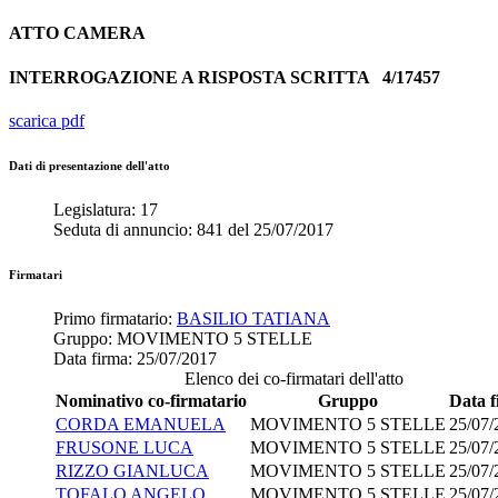
ATTO
CAMERA
INTERROGAZIONE A RISPOSTA SCRITTA
4/17457
scarica pdf
Dati di presentazione dell'atto
Legislatura:
17
Seduta di annuncio:
841
del
25/07/2017
Firmatari
Primo firmatario:
BASILIO TATIANA
Gruppo:
MOVIMENTO 5 STELLE
Data firma:
25/07/2017
Elenco dei co-firmatari dell'atto
Nominativo co-firmatario
Gruppo
Data 
CORDA EMANUELA
MOVIMENTO 5 STELLE
25/07/
FRUSONE LUCA
MOVIMENTO 5 STELLE
25/07/
RIZZO GIANLUCA
MOVIMENTO 5 STELLE
25/07/
TOFALO ANGELO
MOVIMENTO 5 STELLE
25/07/