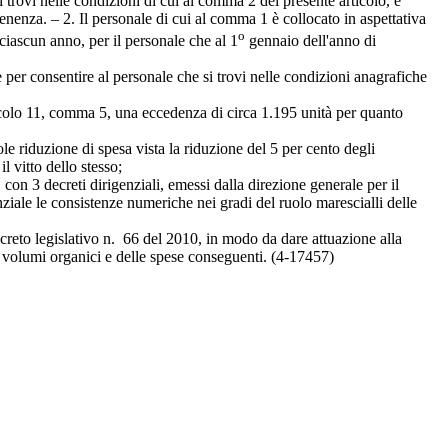
i trovi nelle condizioni di cui al comma 2 del presente articolo, è
tenenza. – 2. Il personale di cui al comma 1 è collocato in aspettativa
o
iascun anno, per il personale che al 1
gennaio dell'anno di
er consentire al personale che si trovi nelle condizioni anagrafiche
rticolo 11, comma 5, una eccedenza di circa 1.195 unità per quanto
 riduzione di spesa vista la riduzione del 5 per cento degli
l vitto dello stesso;
on 3 decreti dirigenziali, emessi dalla direzione generale per il
iale le consistenze numeriche nei gradi del ruolo marescialli delle
creto legislativo n. 66 del 2010, in modo da dare attuazione alla
i volumi organici e delle spese conseguenti. (4-17457)