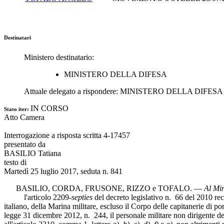
Destinatari
Ministero destinatario:
MINISTERO DELLA DIFESA
Attuale delegato a rispondere:
MINISTERO DELLA DIFESA
IN CORSO
Stato iter:
Atto Camera
Interrogazione a risposta scritta 4-17457
presentato da
BASILIO Tatiana
testo di
Martedì 25 luglio 2017, seduta n. 841
BASILIO
,
CORDA
,
FRUSONE
,
RIZZO
e
TOFALO
. —
Al Min
l'articolo 2209-
septies
del decreto legislativo n. 66 del 2010 reca:
italiano, della Marina militare, escluso il Corpo delle capitanerie di p
legge 31 dicembre 2012, n. 244, il personale militare non dirigente dell