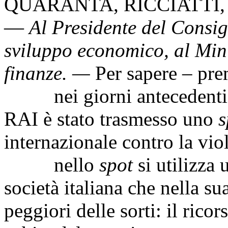
QUARANTA
,
RICCIATTI
—
Al Presidente del Consigl
sviluppo economico, al Mini
finanze
. —
Per sapere – pre
nei giorni antecedenti a
RAI è stato trasmesso uno
s
internazionale contro la vio
nello
spot
si utilizza
società italiana che nella su
peggiori delle sorti: il ricor