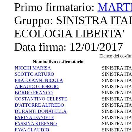
Primo firmatario:
MART
Gruppo:
SINISTRA ITA
ECOLOGIA LIBERTA'
Data firma:
12/01/2017
Elenco dei co-firm
Nominativo co-firmatario
NICCHI MARISA
SINISTRA IT
SCOTTO ARTURO
SINISTRA IT
FRATOIANNI NICOLA
SINISTRA IT
AIRAUDO GIORGIO
SINISTRA IT
BORDO FRANCO
SINISTRA IT
COSTANTINO CELESTE
SINISTRA IT
D'ATTORRE ALFREDO
SINISTRA IT
DURANTI DONATELLA
SINISTRA IT
FARINA DANIELE
SINISTRA IT
FASSINA STEFANO
SINISTRA IT
FAVA CLAUDIO
SINISTRA IT