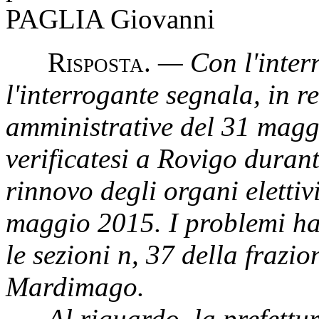
PAGLIA Giovanni
R
isposta
.
— Con l'inter
l'interrogante segnala, in r
amministrative del 31 maggi
verificatesi a Rovigo durant
rinnovo degli organi eletti
maggio 2015. I problemi ha
le sezioni n, 37 della fraz
Mardimago.
Al riguardo, la prefettur