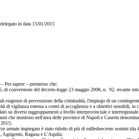
delegato in data
15/01/2015
 — Per sapere – premesso che:
i conversione del decreto-legge 23 maggio 2008, n. 92, recante misure
i esigenze di prevenzione della criminalità, l'impiego di un contingente
ità di vigilanza esterna a centri di accoglienza e a obiettivi sensibili, i
u diversi raggruppamenti a livello interprovinciale e interregionale, su
omuni che insistono nell'area delle province di Napoli e Caserta denomina
 2015;
armate impiegato è stato ridotto di più di milleduecento uomini (da 4.2
sa, Agrigento, Ragusa e L'Aquila;