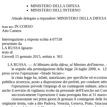
MINISTERO DELLA DIFESA
MINISTERO DELL'INTERNO
Attuale delegato a rispondere:
MINISTERO DELLA DIFESA
IN CORSO
Stato iter:
Atto Camera
Interrogazione a risposta scritta 4-07538
presentato da
LA RUSSA Ignazio
testo di
Giovedì 15 gennaio 2015, seduta n. 363
LA RUSSA
. —
Al Ministro della difesa, al Ministro dell'interno
.
in seguito alla promulgazione della legge 24 luglio 2008, n. 125, d
preso avvio l'operazione «Strade Sicure»;
la citata legge ha, infatti, autorizzato, per specifiche ed eccezional
pubblica sicurezza, posto a disposizione dei prefetti, per condurre attiv
l'operazione prevede l'impiego di un contingente militare, articolato s
anche il servizio di vigilanza svolto da personale dell'Esercito nei C
successivamente l'operazione è stata prorogata fino al 31 marzo
ciononostante nei primi giorni di gennaio il contingente delle forze 
originarie trenta, vale a dire Padova, Venezia, Genova, Prato, Siracu