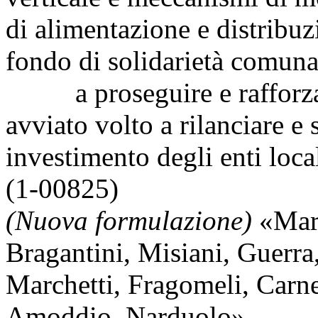
di alimentazione e distribuz
fondo di solidarietà comuna
a proseguire e rafforzare
avviato volto a rilanciare e
investimento degli enti local
(1-00825)
(Nuova formulazione)
«
Mar
Bragantini
,
Misiani
,
Guerra
Marchetti
,
Fragomeli
,
Carne
Amoddio
,
Narduolo
».